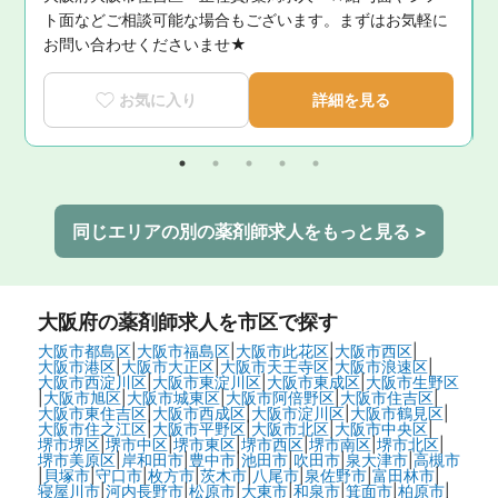
に
ト面などご相談可能な場合もございます。まずはお気軽に
お問い合わせくださいませ★
お気に入り
詳細を見る
同じエリアの別の薬剤師求人をもっと見る >
大阪府
の薬剤師求人を市区で探す
大阪市都島区
|
大阪市福島区
|
大阪市此花区
|
大阪市西区
|
大阪市港区
|
大阪市大正区
|
大阪市天王寺区
|
大阪市浪速区
|
大阪市西淀川区
|
大阪市東淀川区
|
大阪市東成区
|
大阪市生野区
|
大阪市旭区
|
大阪市城東区
|
大阪市阿倍野区
|
大阪市住吉区
|
大阪市東住吉区
|
大阪市西成区
|
大阪市淀川区
|
大阪市鶴見区
|
大阪市住之江区
|
大阪市平野区
|
大阪市北区
|
大阪市中央区
|
堺市堺区
|
堺市中区
|
堺市東区
|
堺市西区
|
堺市南区
|
堺市北区
|
堺市美原区
|
岸和田市
|
豊中市
|
池田市
|
吹田市
|
泉大津市
|
高槻市
|
貝塚市
|
守口市
|
枚方市
|
茨木市
|
八尾市
|
泉佐野市
|
富田林市
|
寝屋川市
|
河内長野市
|
松原市
|
大東市
|
和泉市
|
箕面市
|
柏原市
|