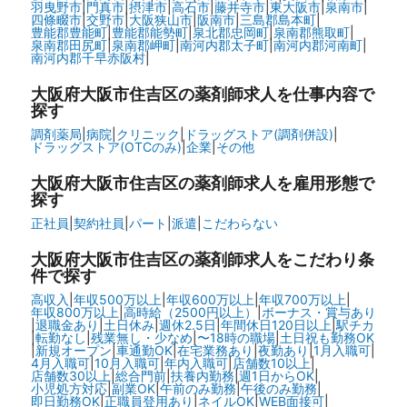
羽曳野市
|
門真市
|
摂津市
|
高石市
|
藤井寺市
|
東大阪市
|
泉南市
|
四條畷市
|
交野市
|
大阪狭山市
|
阪南市
|
三島郡島本町
|
豊能郡豊能町
|
豊能郡能勢町
|
泉北郡忠岡町
|
泉南郡熊取町
|
泉南郡田尻町
|
泉南郡岬町
|
南河内郡太子町
|
南河内郡河南町
|
南河内郡千早赤阪村
|
大阪府大阪市住吉区の
薬剤師求人を仕事内容で
探す
調剤薬局
|
病院
|
クリニック
|
ドラッグストア(調剤併設)
|
ドラッグストア(OTCのみ)
|
企業
|
その他
大阪府大阪市住吉区の
薬剤師求人を雇用形態で
探す
正社員
|
契約社員
|
パート
|
派遣
|
こだわらない
大阪府大阪市住吉区の
薬剤師求人をこだわり条
件で探す
高収入
|
年収500万以上
|
年収600万以上
|
年収700万以上
|
年収800万以上
|
高時給（2500円以上）
|
ボーナス・賞与あり
|
退職金あり
|
土日休み
|
週休2.5日
|
年間休日120日以上
|
駅チカ
|
転勤なし
|
残業無し・少なめ
|
〜18時の職場
|
土日祝も勤務OK
|
新規オープン
|
車通勤OK
|
在宅業務あり
|
夜勤あり
|
1月入職可
|
4月入職可
|
10月入職可
|
年内入職可
|
店舗数10以上
|
店舗数30以上
|
総合門前
|
扶養内勤務
|
週1日からOK
|
小児処方対応
|
副業OK
|
午前のみ勤務
|
午後のみ勤務
|
即日勤務OK
|
正職員登用あり
|
ネイルOK
|
WEB面接可
|