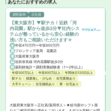
あなたにおすすめの求人
調剤薬局
正社員
【東大阪市】▼駅チカ！近鉄「河
内花園」駅から徒歩2分▼社内シス
テムが整っているから安心♪経験の
浅い方もご相談いただけます☆
年収470万円〜年収600万円
フロンティア薬局 花園店
大阪府東大阪市
近鉄奈良線 河内花園駅徒歩2分
で4分
薬剤師免許＊調剤実務経験者（1〜2年以上）
年収500万以上
年収600万以上
年間休日120日以上
駅チカ
残業無し・少なめ
在宅業務あり
大手チェーン
住宅補助あり
寮・社宅あり
大阪府東大阪市＜正社員/薬局求人＞★給与面やシフト面
気
などご相談可能な場合もございます。まずはお気軽にお問