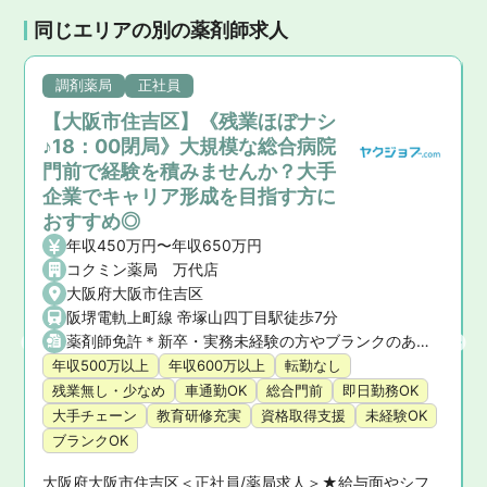
同じエリアの別の薬剤師求人
調剤薬局
正社員
【大阪市住吉区】《残業ほぼナシ
♪18：00閉局》大規模な総合病院
門前で経験を積みませんか？大手
企業でキャリア形成を目指す方に
おすすめ◎
年収450万円〜年収650万円
コクミン薬局 万代店
大阪府大阪市住吉区
阪堺電軌上町線 帝塚山四丁目駅徒歩7分
薬剤師免許＊新卒・実務未経験の方やブランクのある方もご相談ください。
年収500万以上
年収600万以上
転勤なし
残業無し・少なめ
車通勤OK
総合門前
即日勤務OK
大手チェーン
教育研修充実
資格取得支援
未経験OK
ブランクOK
大阪府大阪市住吉区＜正社員/薬局求人＞★給与面やシフ