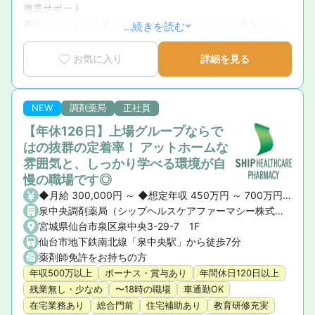
徹底サポート

■東証プライム上場グループ｜「強固なビジネス基盤」が母
...続きを読む
体の圧倒的な安心感

■育休復帰率100％！｜ライフステージの変化に寄り添う手
お気に入り
詳細を見る
厚いサポート体制

■新卒3年定着率95.5％｜「社員が転職活動をしなくていい
環境」を追求した実績
NEW
調剤薬局
正社員
【年休126日】上場グループならで
はの抜群の定着率！ アットホームな
雰囲気と、しっかり学べる環境が自
慢の職場です◎
◆月給 300,000円 ～ ◆想定年収 450万円 ～ 700万円 ※ご経験や前職の給与を考慮の上、決定いたします。 ◆昇給・賞与 ・昇給： あり ・賞与： あり（年2回）
泉中央調剤薬局（シップヘルスケアファーマシー株式会社）
宮城県仙台市泉区泉中央3-29-7 1F
仙台市地下鉄南北線「泉中央駅」から徒歩7分
薬剤師免許をお持ちの方
年収500万以上
ボーナス・賞与あり
年間休日120日以上
残業無し・少なめ
〜18時の職場
車通勤OK
在宅業務あり
総合門前
住宅補助あり
教育研修充実