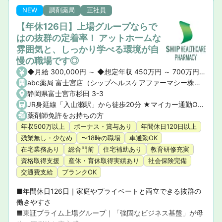
環境」を追求した実績
NEW
調剤薬局
正社員
【年休126日】上場グループならで
はの抜群の定着率！ アットホームな
雰囲気と、しっかり学べる環境が自
慢の職場です◎
◆月給 300,000円 ～ ◆想定年収 450万円 ～ 700万円 ※ご経験や前職の給与を考慮の上、決定いたします。 ◆昇給・賞与 ・昇給： あり ・賞与： あり（年2回）
abc薬局 富士宮店（シップヘルスケアファーマシー株式会社）
静岡県富士宮市杉田 3-3
JR身延線「入山瀬駅」から徒歩20分 ★マイカー通勤OK！
薬剤師免許をお持ちの方
年収500万以上
ボーナス・賞与あり
年間休日120日以上
残業無し・少なめ
〜18時の職場
車通勤OK
在宅業務あり
総合門前
住宅補助あり
教育研修充実
資格取得支援
産休・育休取得実績あり
社会保険完備
交通費支給
ブランクOK
■年間休日126日｜家庭やプライベートと両立できる抜群の
働きやすさ

■東証プライム上場グループ｜「強固なビジネス基盤」が母