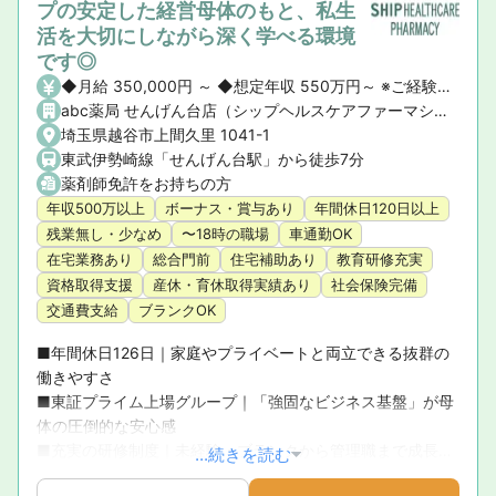
プの安定した経営母体のもと、私生
活を大切にしながら深く学べる環境
です◎
◆月給 350,000円 ～ ◆想定年収 550万円～ ※ご経験や前職の給与を考慮の上、決定いたします。 ◆昇給・賞与 ・昇給： あり ・賞与： あり（年2回）
abc薬局 せんげん台店（シップヘルスケアファーマシー株式会社）
埼玉県越谷市上間久里 1041-1
東武伊勢崎線「せんげん台駅」から徒歩7分
薬剤師免許をお持ちの方
年収500万以上
ボーナス・賞与あり
年間休日120日以上
残業無し・少なめ
〜18時の職場
車通勤OK
在宅業務あり
総合門前
住宅補助あり
教育研修充実
資格取得支援
産休・育休取得実績あり
社会保険完備
交通費支給
ブランクOK
■年間休日126日｜家庭やプライベートと両立できる抜群の
働きやすさ

■東証プライム上場グループ｜「強固なビジネス基盤」が母
体の圧倒的な安心感

■充実の研修制度｜未経験・ブランクから管理職まで成長を
...続きを読む
徹底サポート
