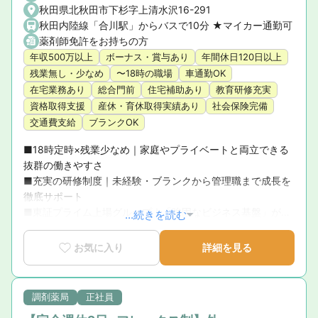
秋田県北秋田市下杉字上清水沢16-291
秋田内陸線「合川駅」からバスで10分 ★マイカー通勤可
薬剤師免許をお持ちの方
年収500万以上
ボーナス・賞与あり
年間休日120日以上
残業無し・少なめ
〜18時の職場
車通勤OK
在宅業務あり
総合門前
住宅補助あり
教育研修充実
資格取得支援
産休・育休取得実績あり
社会保険完備
交通費支給
ブランクOK
■18時定時×残業少なめ｜家庭やプライベートと両立できる
抜群の働きやすさ

■充実の研修制度｜未経験・ブランクから管理職まで成長を
徹底サポート

■東証プライム上場グループ｜「強固なビジネス基盤」が母
...続きを読む
体の圧倒的な安心感

■育休復帰率100％！｜ライフステージの変化に寄り添う手
お気に入り
詳細を見る
厚いサポート体制

■新卒3年定着率95.5％｜「社員が転職活動をしなくていい
環境」を追求した実績
調剤薬局
正社員