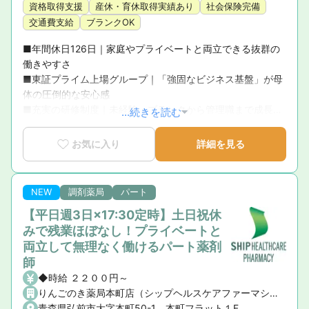
資格取得支援
産休・育休取得実績あり
社会保険完備
交通費支給
ブランクOK
■年間休日126日｜家庭やプライベートと両立できる抜群の
働きやすさ

■東証プライム上場グループ｜「強固なビジネス基盤」が母
体の圧倒的な安心感

■充実の研修制度｜未経験・ブランクから管理職まで成長を
...続きを読む
徹底サポート

■育休復帰率100％！｜ライフステージの変化に寄り添う手
お気に入り
詳細を見る
厚いサポート体制

■新卒3年定着率95.5％｜「社員が転職活動をしなくていい
環境」を追求した実績
NEW
調剤薬局
パート
【平日週3日×17:30定時】土日祝休
みで残業ほぼなし！プライベートと
両立して無理なく働けるパート薬剤
師
◆時給 ２２００円～
りんごのき薬局本町店（シップヘルスケアファーマシー株式会社）
青森県弘前市大字本町50-1 本町フラット１F