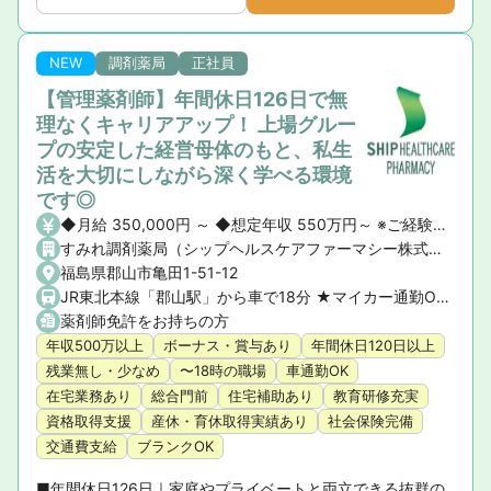
厚いサポート体制

■新卒3年定着率95.5％｜「社員が転職活動をしなくていい
環境」を追求した実績
NEW
調剤薬局
正社員
【管理薬剤師】年間休日126日で無
理なくキャリアアップ！ 上場グルー
プの安定した経営母体のもと、私生
活を大切にしながら深く学べる環境
です◎
◆月給 350,000円 ～ ◆想定年収 550万円～ ※ご経験や前職の給与を考慮の上、決定いたします。 ◆昇給・賞与 ・昇給： あり ・賞与： あり（年2回）
すみれ調剤薬局（シップヘルスケアファーマシー株式会社）
福島県郡山市亀田1-51-12
JR東北本線「郡山駅」から車で18分 ★マイカー通勤OK！
薬剤師免許をお持ちの方
年収500万以上
ボーナス・賞与あり
年間休日120日以上
残業無し・少なめ
〜18時の職場
車通勤OK
在宅業務あり
総合門前
住宅補助あり
教育研修充実
資格取得支援
産休・育休取得実績あり
社会保険完備
交通費支給
ブランクOK
■年間休日126日｜家庭やプライベートと両立できる抜群の