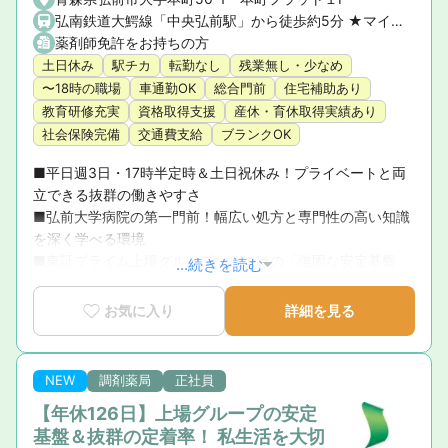
弘南鉄道大鰐線「中央弘前駅」から徒歩約5分 ★マイカー通勤OK！
薬剤師免許をお持ちの方
土日休み
駅チカ
転勤なし
残業無し・少なめ
〜18時の職場
車通勤OK
総合門前
住宅補助あり
教育研修充実
資格取得支援
産休・育休取得実績あり
社会保険完備
交通費支給
ブランクOK
■平日週3日・17時半定時＆土日祝休み！プライベートと両
立できる抜群の働きやすさ

■弘前大学病院の第一門前！幅広い処方と専門性の高い知識
を深く学べる環境

■東証プライム上場グループならではの「強固な安定基盤」

...続きを読む
■育休復帰率100％！ライフステージの変化に寄り添う安心
サポート

お気に入り
詳細を見る
■「社員が転職活動をしなくていい環境」を追求！定着率
95.5％の優れた実績
NEW
調剤薬局
正社員
【年休126日】上場グループの安定
基盤＆抜群の定着率！ 私生活を大切