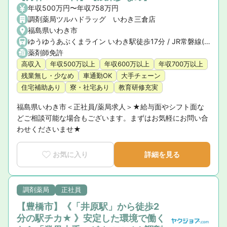
年収500万円〜年収758万円
調剤薬局ツルハドラッグ いわき三倉店
福島県いわき市
ゆうゆうあぶくまライン いわき駅徒歩17分 / JR常磐線(取手〜いわき) いわき駅徒歩17分 / JR常磐線(いわき〜仙台) いわき駅徒歩17分
薬剤師免許
高収入
年収500万以上
年収600万以上
年収700万以上
残業無し・少なめ
車通勤OK
大手チェーン
住宅補助あり
寮・社宅あり
教育研修充実
福島県いわき市＜正社員/薬局求人＞★給与面やシフト面な
どご相談可能な場合もございます。まずはお気軽にお問い合
わせくださいませ★
お気に入り
詳細を見る
調剤薬局
正社員
【豊橋市】《「井原駅」から徒歩2
分の駅チカ★ 》安定した環境で働く