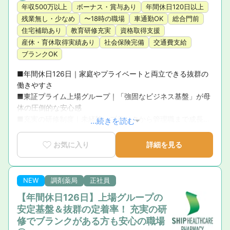
年収500万以上
ボーナス・賞与あり
年間休日120日以上
残業無し・少なめ
〜18時の職場
車通勤OK
総合門前
住宅補助あり
教育研修充実
資格取得支援
産休・育休取得実績あり
社会保険完備
交通費支給
ブランクOK
■年間休日126日｜家庭やプライベートと両立できる抜群の
働きやすさ

■東証プライム上場グループ｜「強固なビジネス基盤」が母
体の圧倒的な安心感

■充実の研修制度｜未経験・ブランクから管理職まで成長を
...続きを読む
徹底サポート

■育休復帰率100％！｜ライフステージの変化に寄り添う手
お気に入り
詳細を見る
厚いサポート体制

■新卒3年定着率95.5％｜「社員が転職活動をしなくていい
環境」を追求した実績
NEW
調剤薬局
正社員
【年間休日126日】上場グループの
安定基盤＆抜群の定着率！ 充実の研
修でブランクがある方も安心の職場