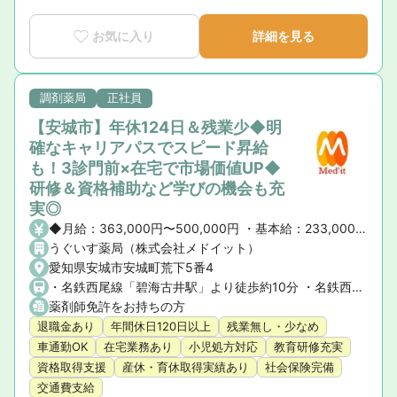
お気に入り
詳細を見る
調剤薬局
正社員
【安城市】年休124日＆残業少◆明
確なキャリアパスでスピード昇給
も！3診門前×在宅で市場価値UP◆
研修＆資格補助など学びの機会も充
実◎
◆月給：363,000円〜500,000円 ・基本給：233,000円 ・薬剤師手当：60,000円 ・職能手当5,000～100,000円 ・能力給65,000円～ その他各種資格手当 ◆年俸制：435万～600万円 ・昇給昇格 年1回 ・固定残業代なし
うぐいす薬局（株式会社メドイット）
愛知県安城市安城町荒下5番4
・名鉄西尾線「碧海古井駅」より徒歩約10分 ・名鉄西尾線「南安城駅」より徒歩約17分 ★マイカー通勤OK！
薬剤師免許をお持ちの方
退職金あり
年間休日120日以上
残業無し・少なめ
車通勤OK
在宅業務あり
小児処方対応
教育研修充実
資格取得支援
産休・育休取得実績あり
社会保険完備
交通費支給