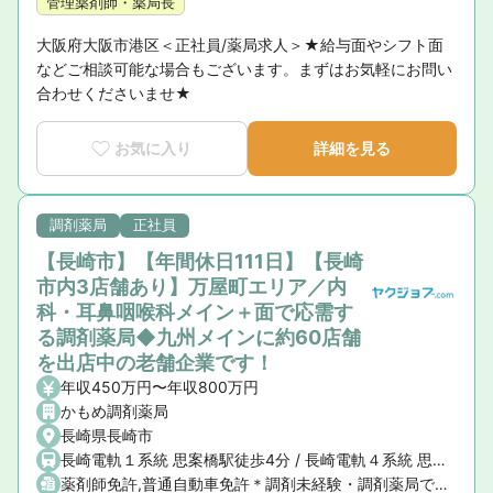
管理薬剤師・薬局長
大阪府大阪市港区＜正社員/薬局求人＞★給与面やシフト面
などご相談可能な場合もございます。まずはお気軽にお問い
合わせくださいませ★
お気に入り
詳細を見る
調剤薬局
正社員
【長崎市】【年間休日111日】【長崎
市内3店舗あり】万屋町エリア／内
科・耳鼻咽喉科メイン＋面で応需す
る調剤薬局◆九州メインに約60店舗
を出店中の老舗企業です！
年収450万円〜年収800万円
かもめ調剤薬局
長崎県長崎市
長崎電軌１系統 思案橋駅徒歩4分 / 長崎電軌４系統 思案橋駅徒歩4分 / JR長崎本線(鳥栖〜長崎) 長崎駅車7分
薬剤師免許,普通自動車免許＊調剤未経験・調剤薬局での勤務未経験（病院での勤務経験者）の方も相談OK ＊車の運転ができる方（AT限定免許OK） ⇒ただし公共交通機関での在宅対応や応援業務が可能であれば運転できない方も相談OK （詳細はお問い合わせください）