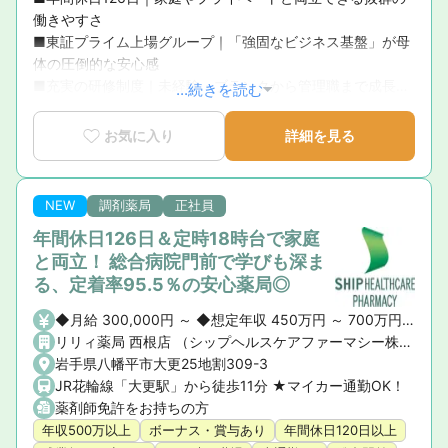
働きやすさ

■東証プライム上場グループ｜「強固なビジネス基盤」が母
体の圧倒的な安心感

■充実の研修制度｜未経験・ブランクから管理職まで成長を
...続きを読む
徹底サポート

■育休復帰率100％！｜ライフステージの変化に寄り添う手
お気に入り
詳細を見る
厚いサポート体制

■新卒3年定着率95.5％｜「社員が転職活動をしなくていい
環境」を追求した実績
NEW
調剤薬局
正社員
年間休日126日＆定時18時台で家庭
と両立！ 総合病院門前で学びも深ま
る、定着率95.5％の安心薬局◎
◆月給 300,000円 ～ ◆想定年収 450万円 ～ 700万円 ※ご経験や前職の給与を考慮の上、決定いたします。 ◆昇給・賞与 ・昇給： あり ・賞与： あり（年2回）
リリィ薬局 西根店 （シップヘルスケアファーマシー株式会社）
岩手県八幡平市大更25地割309-3
JR花輪線「大更駅」から徒歩11分 ★マイカー通勤OK！
薬剤師免許をお持ちの方
年収500万以上
ボーナス・賞与あり
年間休日120日以上