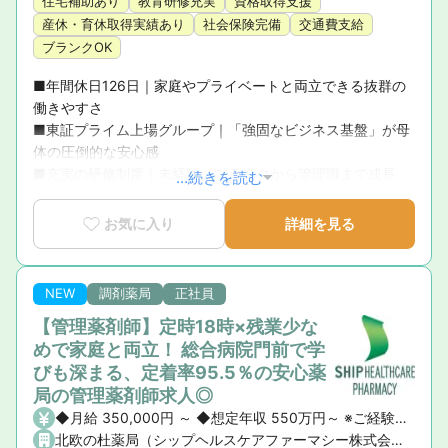
住宅補助あり
教育研修充実
資格取得支援
産休・育休取得実績あり
社会保険完備
交通費支給
ブランクOK
■年間休日126日｜家庭やプライベートと両立できる抜群の
働きやすさ

■東証プライム上場グループ｜「強固なビジネス基盤」が母
体の圧倒的な安心感

■充実の研修制度｜未経験・ブランクから管理職まで成長を
...続きを読む
徹底サポート

■育休復帰率100％！｜ライフステージの変化に寄り添う手
お気に入り
詳細を見る
厚いサポート体制

■新卒3年定着率95.5％｜「社員が転職活動をしなくていい
環境」を追求した実績
NEW
調剤薬局
正社員
【管理薬剤師】定時18時×残業少な
めで家庭と両立！ 総合病院門前で学
びも深まる、定着率95.5％の安心薬
局の管理薬剤師求人◎
◆月給 350,000円 ～ ◆想定年収 550万円～ ※ご経験や前職の給与を考慮の上、決定いたします。 ◆昇給・賞与 ・昇給： あり ・賞与： あり（年2回）
北欧の杜薬局（シップヘルスケアファーマシー株式会社）