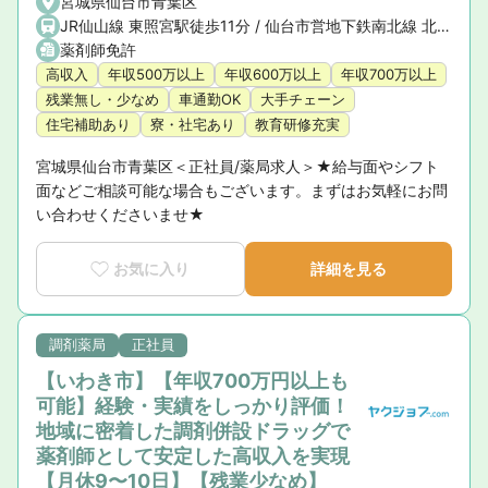
宮城県仙台市青葉区
JR仙山線 東照宮駅徒歩11分 / 仙台市営地下鉄南北線 北四番丁駅徒歩13分 / JR仙山線 北仙台駅徒歩17分 / 仙台市営地下鉄南北線 北仙台駅徒歩17分
薬剤師免許
高収入
年収500万以上
年収600万以上
年収700万以上
残業無し・少なめ
車通勤OK
大手チェーン
住宅補助あり
寮・社宅あり
教育研修充実
宮城県仙台市青葉区＜正社員/薬局求人＞★給与面やシフト
面などご相談可能な場合もございます。まずはお気軽にお問
い合わせくださいませ★
お気に入り
詳細を見る
調剤薬局
正社員
【いわき市】【年収700万円以上も
可能】経験・実績をしっかり評価！
地域に密着した調剤併設ドラッグで
薬剤師として安定した高収入を実現
【月休9〜10日】【残業少なめ】