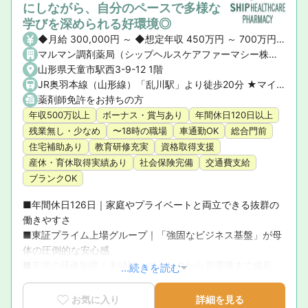
にしながら、自分のペースで多様な
学びを深められる好環境◎
◆月給 300,000円 ～ ◆想定年収 450万円 ～ 700万円 ※ご経験や前職の給与を考慮の上、決定いたします。 ◆昇給・賞与 ・昇給： あり ・賞与： あり（年2回）
マルマン調剤薬局（シップヘルスケアファーマシー株式会社）
山形県天童市駅西3-9-12 1階
JR奥羽本線（山形線）「乱川駅」より徒歩20分 ★マイカー通勤OK！
薬剤師免許をお持ちの方
年収500万以上
ボーナス・賞与あり
年間休日120日以上
残業無し・少なめ
〜18時の職場
車通勤OK
総合門前
住宅補助あり
教育研修充実
資格取得支援
産休・育休取得実績あり
社会保険完備
交通費支給
ブランクOK
■年間休日126日｜家庭やプライベートと両立できる抜群の
働きやすさ

■東証プライム上場グループ｜「強固なビジネス基盤」が母
体の圧倒的な安心感

■充実の研修制度｜未経験・ブランクから管理職まで成長を
...続きを読む
徹底サポート

■育休復帰率100％！｜ライフステージの変化に寄り添う手
お気に入り
詳細を見る