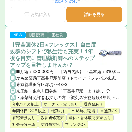
...続きを読む
値の高いキャリア」

■外来・調剤・配達は一切なし！徹底した分業制で「対人業
お気に入り
詳細を見る
務」に100%集中

■患者様の生活に寄り添い、窓口よりも近い距離で深い関係
性を築けるやりがい
NEW
調剤薬局
正社員
【完全週休2日×フレックス】自由度
抜群のシフトで私生活も充実！ 1年
後を目安に管理薬剤師へのステップ
アップを目指しませんか？
■月給：330,000円～ 【給与内訳】 ・基本給：310,000円～ ・資格手当：20,000円 【その他手当】 ・管理薬剤師手当：20,000円 ・役職手当：30,000円～ ■想定年収：5,000,000円〜6,000,000円 ■賞与：年2回（計4か月分） ■昇給：年1回
かもめ薬局下高井戸駅前店（トライアドジャパン株式会社）
東京都世田谷区赤堤4-48-3
京王線・東急世田谷線 「下高井戸駅」より徒歩1分
・薬剤師免許をお持ちの方 ・調剤の実務経験4年以上 ・1年後を目安に、管理薬剤師へのキャリアアップに意欲がある方
年収500万以上
ボーナス・賞与あり
退職金あり
年間休日120日以上
転勤なし
〜18時の職場
車通勤OK
在宅業務あり
教育研修充実
産休・育休取得実績あり
社会保険完備
交通費支給
ブランクOK