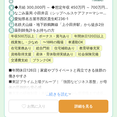
◎
◆月給 300,000円 ～ ◆想定年収 450万円 ～ 700万円 ※ご経験や前職の給与を考慮の上、決定いたします。 ◆昇給・賞与 ・昇給： あり ・賞与： あり（年2回）
なごみ薬局 小田井店（シップヘルスケアファーマシー株式会社）
愛知県名古屋市西区貴生町236-1
名鉄犬山線・地下鉄鶴舞線「上小田井駅」から徒歩2分
薬剤師免許をお持ちの方
年収500万以上
ボーナス・賞与あり
年間休日120日以上
残業無し・少なめ
〜18時の職場
車通勤OK
在宅業務あり
総合門前
住宅補助あり
教育研修充実
資格取得支援
産休・育休取得実績あり
社会保険完備
交通費支給
ブランクOK
■年間休日126日｜家庭やプライベートと両立できる抜群の
働きやすさ

■東証プライム上場グループ｜「強固なビジネス基盤」が母
体の圧倒的な安心感

■充実の研修制度｜未経験・ブランクから管理職まで成長を
...続きを読む
徹底サポート

■育休復帰率100％！｜ライフステージの変化に寄り添う手
お気に入り
詳細を見る
厚いサポート体制

■新卒3年定着率95.5％｜「社員が転職活動をしなくていい