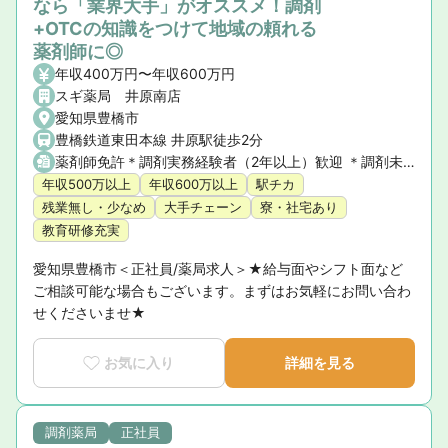
なら「業界大手」がオススメ！調剤
+OTCの知識をつけて地域の頼れる
薬剤師に◎
年収400万円〜年収600万円
スギ薬局 井原南店
愛知県豊橋市
豊橋鉄道東田本線 井原駅徒歩2分
薬剤師免許＊調剤実務経験者（2年以上）歓迎 ＊調剤未経験の方もご相談ください
年収500万以上
年収600万以上
駅チカ
残業無し・少なめ
大手チェーン
寮・社宅あり
教育研修充実
愛知県豊橋市＜正社員/薬局求人＞★給与面やシフト面など
ご相談可能な場合もございます。まずはお気軽にお問い合わ
せくださいませ★
お気に入り
詳細を見る
調剤薬局
正社員