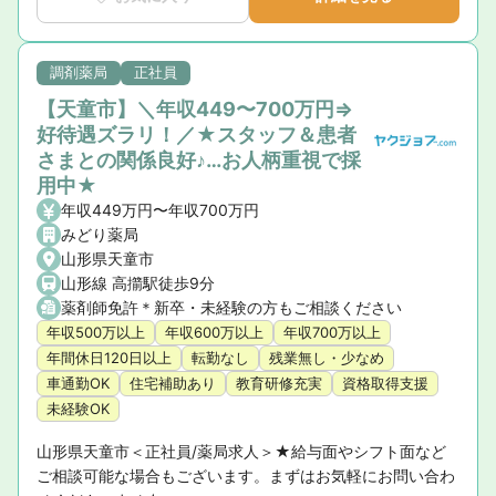
調剤薬局
正社員
【天童市】＼年収449〜700万円⇒
好待遇ズラリ！／★スタッフ＆患者
さまとの関係良好♪…お人柄重視で採
用中★
年収449万円〜年収700万円
みどり薬局
山形県天童市
山形線 高擶駅徒歩9分
薬剤師免許＊新卒・未経験の方もご相談ください
年収500万以上
年収600万以上
年収700万以上
年間休日120日以上
転勤なし
残業無し・少なめ
車通勤OK
住宅補助あり
教育研修充実
資格取得支援
未経験OK
山形県天童市＜正社員/薬局求人＞★給与面やシフト面など
ご相談可能な場合もございます。まずはお気軽にお問い合わ