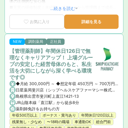
体の圧倒的な安心感

■充実の研修制度｜未経験・ブランクから管理職まで成長を
...続きを読む
徹底サポート

■育休復帰率100％！｜ライフステージの変化に寄り添う手
お気に入り
詳細を見る
厚いサポート体制

■新卒3年定着率95.5％｜「社員が転職活動をしなくていい
環境」を追求した実績
NEW
調剤薬局
正社員
【管理薬剤師】年間休日126日で無
理なくキャリアアップ！ 上場グルー
プの安定した経営母体のもと、私生
活を大切にしながら深く学べる環境
です◎
◆月給 300,000円 ～ ◆想定年収 450万円 ～ 700万円 ※ご経験や前職の給与を考慮の上、決定いたします。 ◆昇給・賞与 ・昇給： あり ・賞与： あり（年2回）
日星薬局斐川店（シップヘルスケアファーマシー株式会社）
島根県出雲市斐川町上直江1421-13
JR山陰本線「直江駅」から徒歩8分
薬剤師免許をお持ちの方
年収500万以上
ボーナス・賞与あり
年間休日120日以上
残業無し・少なめ
〜18時の職場
車通勤OK
総合門前