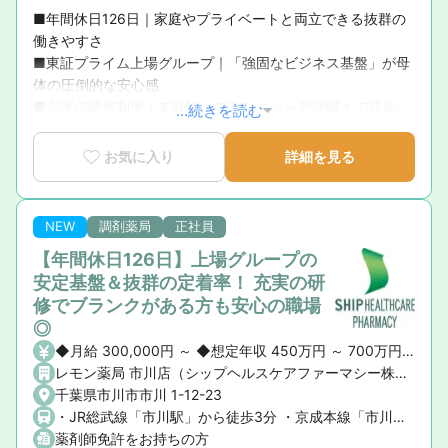
■年間休日126日｜家庭やプライベートと両立できる抜群の
働きやすさ

■東証プライム上場グループ｜「強固なビジネス基盤」が母
体の圧倒的な安心感

■充実の研修制度｜未経験・ブランクから管理職まで成長を
...続きを読む
徹底サポート

■育休復帰率100％！｜ライフステージの変化に寄り添う手
お気に入り
詳細を見る
厚いサポート体制

■新卒3年定着率95.5％｜「社員が転職活動をしなくていい
環境」を追求した実績
NEW
調剤薬局
正社員
【年間休日126日】上場グループの
安定基盤＆抜群の定着率！ 充実の研
修でブランクがある方も安心の職場
◎
◆月給 300,000円 ～ ◆想定年収 450万円 ～ 700万円 ※ご経験や前職の給与を考慮の上、決定いたします。 ◆昇給・賞与 ・昇給： あり ・賞与： あり（年2回）
レモン薬局 市川店（シップヘルスケアファーマシー株式会社）
千葉県市川市市川 1-12-23
・JR総武線「市川駅」から徒歩3分 ・京成本線「市川真間駅」から徒歩5分
薬剤師免許をお持ちの方