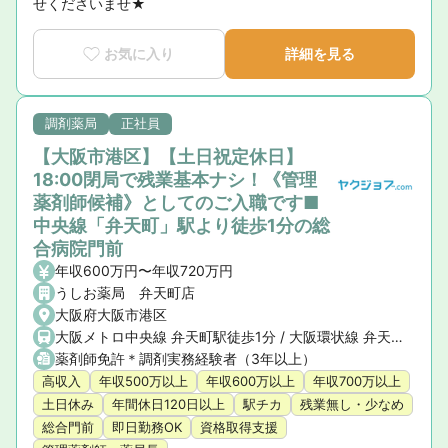
せくださいませ★
お気に入り
詳細を見る
調剤薬局
正社員
【大阪市港区】【土日祝定休日】
18:00閉局で残業基本ナシ！《管理
薬剤師候補》としてのご入職です■
中央線「弁天町」駅より徒歩1分の総
合病院門前
年収600万円〜年収720万円
うしお薬局 弁天町店
大阪府大阪市港区
大阪メトロ中央線 弁天町駅徒歩1分 / 大阪環状線 弁天町駅徒歩3分
薬剤師免許＊調剤実務経験者（3年以上）
高収入
年収500万以上
年収600万以上
年収700万以上
土日休み
年間休日120日以上
駅チカ
残業無し・少なめ
総合門前
即日勤務OK
資格取得支援