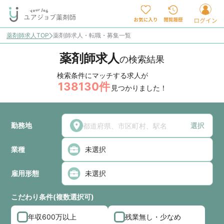
薬剤師求人TOP
薬剤師求人・転職・募集一覧
薬剤師求人
の検索結果
検索条件にマッチする求人が
138130
件
見つかりました！
勤務地
選択
業種
雇用形態
こだわり条件(複数選択可)
年収600万以上
残業無し・少なめ