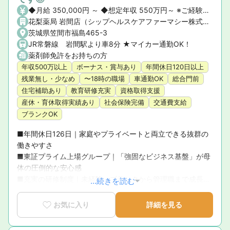
◆月給 350,000円 ～ ◆想定年収 550万円～ ※ご経験や前職の給与を考慮の上、決定いたします。 ◆昇給・賞与 ・昇給： あり ・賞与： あり（年2回）
花梨薬局 岩間店（シップヘルスケアファーマシー株式会社）
茨城県笠間市福島465-3
JR常磐線 岩間駅より車8分 ★マイカー通勤OK！
薬剤師免許をお持ちの方
年収500万以上
ボーナス・賞与あり
年間休日120日以上
残業無し・少なめ
〜18時の職場
車通勤OK
総合門前
住宅補助あり
教育研修充実
資格取得支援
産休・育休取得実績あり
社会保険完備
交通費支給
ブランクOK
■年間休日126日｜家庭やプライベートと両立できる抜群の
働きやすさ

■東証プライム上場グループ｜「強固なビジネス基盤」が母
体の圧倒的な安心感

■充実の研修制度｜未経験・ブランクから管理職まで成長を
...続きを読む
徹底サポート

■育休復帰率100％！｜ライフステージの変化に寄り添う手
お気に入り
詳細を見る
厚いサポート体制

■新卒3年定着率95.5％｜「社員が転職活動をしなくていい