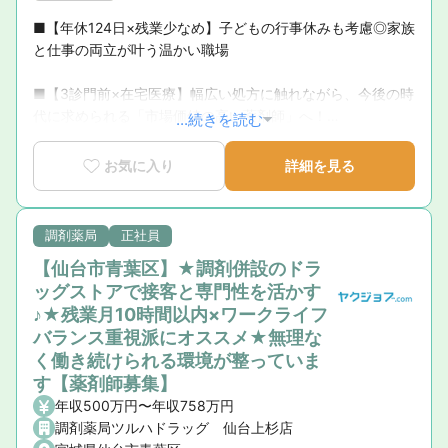
■【年休124日×残業少なめ】子どもの行事休みも考慮◎家族
と仕事の両立が叶う温かい職場

■【3診門前×在宅医療】幅広い処方に触れながら、今後の時
代に求められる「市場価値の高い薬剤師」へ！

...続きを読む
■【全額会社補助＆豊富な研修】初任者からドクター講義、
お気に入り
詳細を見る
サプリ・漢方の資格取得まで学びの環境が充実！

■【明確なキャリアパス】1級～8級の評価軸で、頑張りがス
調剤薬局
正社員
ピーディーかつ着実に給与へ直結！
【仙台市青葉区】★調剤併設のドラ
ッグストアで接客と専門性を活かす
♪★残業月10時間以内×ワークライフ
バランス重視派にオススメ★無理な
く働き続けられる環境が整っていま
す【薬剤師募集】
年収500万円〜年収758万円
調剤薬局ツルハドラッグ 仙台上杉店