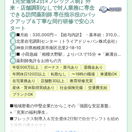
【完全週休2日×フレックス制】外
来・店舗調剤なしで対人業務に専念
できる訪問薬剤師 専任指示役のバッ
クアップ＆丁寧な同行研修で安心ス
タート
■月給：330,000円～ 【給与内訳】 ・基本給：310,000円～ ・資格手当：20,000円 【その他手当】 ・管理薬剤師手当：20,000円 ・役職手当：30,000円～ ■想定年収：5,000,000円〜6,000,000円 ■賞与：年2回（計4か月分） ■昇給：年1回
北里在宅調剤センター（トライアドジャパン株式会社）
神奈川県相模原市南区北里2-18-10
■ 小田急線「相模大野駅」よりバスで15分 ⇒「麻溝台入口」バス停下車すぐ ★マイカー通勤・車通勤OK（無料駐車場完備！）
薬剤師免許をお持ちの方
年収500万以上
ボーナス・賞与あり
退職金あり
年間休日120日以上
転勤なし
〜18時の職場
車通勤OK
在宅業務あり
店舗数30以上
教育研修充実
産休・育休取得実績あり
社会保険完備
交通費支給
ブランクOK
■地域密着の中堅企業だからこその「強固な安定基盤」
×「充実の福利厚生」

■フレックス制導入＆完全週休2日制で自分でシフトを組め
る抜群の働きやすさ

■在宅のパイオニア！今後の調剤報酬改定にも強い「市場価