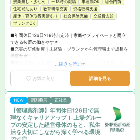
残業無し・少なめ
〜18時の職場
車通勤OK
総合門前
住宅補助あり
教育研修充実
資格取得支援
産休・育休取得実績あり
社会保険完備
交通費支給
ブランクOK
■年間休日126日×18時台定時｜家庭やプライベートと両立
できる抜群の働きやすさ

■充実の研修制度｜未経験・ブランクから管理職まで成長を
徹底サポート

■東証プライム上場グループ｜「強固なビジネス基盤」が母
...続きを読む
体の圧倒的な安心感

■育休復帰率100％！｜ライフステージの変化に寄り添う手
お気に入り
詳細を見る
厚いサポート体制

■新卒3年定着率95.5％｜「社員が転職活動をしなくていい
環境」を追求した実績
NEW
調剤薬局
正社員
【管理薬剤師】年間休日126日で無
理なくキャリアアップ！ 上場グルー
プの安定した経営母体のもと、私生
活を大切にしながら深く学べる環境
です◎