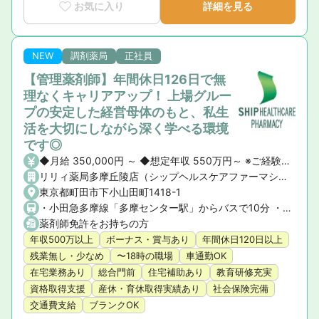
■育休復帰率100％！｜ライフステージの変化に寄り添う手
お気に入り
詳細を見る
厚いサポート体制

■新卒3年定着率95.5％｜「社員が転職活動をしなくていい
環境」を追求した実績
NEW
調剤薬局
正社員
【管理薬剤師】年間休日126日で無
理なくキャリアアップ！ 上場グルー
プの安定した経営母体のもと、私生
活を大切にしながら深く学べる環境
です◎
◆月給 350,000円 ～ ◆想定年収 550万円～ ※ご経験や前職の給与を考慮の上、決定いたします。 ◆昇給・賞与 ・昇給： あり ・賞与： あり（年2回）
リリィ薬局多摩丘陵店（シップヘルスケアファーマシー株式会社）
東京都町田市下小山田町1418-1
・小田急多摩線「多摩センター駅」からバスで10分 ・小田急小田原線「町田駅」からバスで25分 ★マイカー通勤OK！
薬剤師免許をお持ちの方
年収500万以上
ボーナス・賞与あり
年間休日120日以上
残業無し・少なめ
〜18時の職場
車通勤OK
在宅業務あり
総合門前
住宅補助あり
教育研修充実
資格取得支援
産休・育休取得実績あり
社会保険完備
交通費支給
ブランクOK