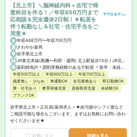
【北上市】＼脳神経内科＋在宅で得
意科目を作る！／年収650万円まで
応相談＆完全週休2日制！★転居を
伴う転勤なし＆社宅・住宅手当をご
用意★
年収448万円〜年収700万円
さわやか薬局
岩手県北上市
JR東北本線(黒磯〜利府・盛岡) 北上駅徒歩13分 / JR北上線 北上駅徒歩13分
薬剤師免許＊調剤実務経験のある方歓迎 ＊新卒・未経験・ブランクのある方も相談可
年収500万以上
年収600万以上
年収700万以上
残業無し・少なめ
車通勤OK
在宅業務あり
即日勤務OK
寮・社宅あり
教育研修充実
資格取得支援
未経験OK
ブランクOK
岩手県北上市＜正社員/薬局求人＞★給与面やシフト面など
ご相談可能な場合もございます。まずはお気軽にお問い合わ
せくださいませ★
お気に入り
詳細を見る