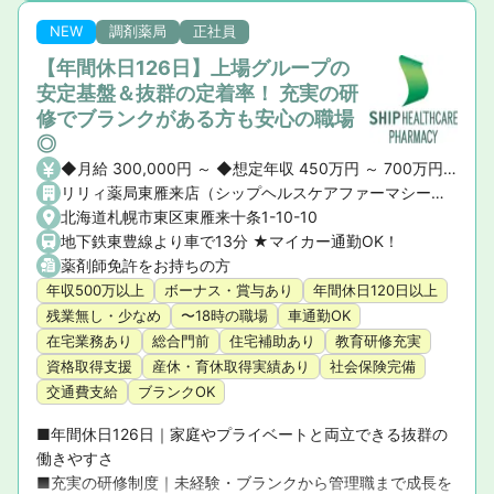
環境」を追求した実績
NEW
調剤薬局
正社員
【年間休日126日】上場グループの
安定基盤＆抜群の定着率！ 充実の研
修でブランクがある方も安心の職場
◎
◆月給 300,000円 ～ ◆想定年収 450万円 ～ 700万円 ※ご経験や前職の給与を考慮の上、決定いたします。 ◆昇給・賞与 ・昇給： あり ・賞与： あり（年2回）
リリィ薬局東雁来店（シップヘルスケアファーマシー株式会社）
北海道札幌市東区東雁来十条1-10-10
地下鉄東豊線より車で13分 ★マイカー通勤OK！
薬剤師免許をお持ちの方
年収500万以上
ボーナス・賞与あり
年間休日120日以上
残業無し・少なめ
〜18時の職場
車通勤OK
在宅業務あり
総合門前
住宅補助あり
教育研修充実
資格取得支援
産休・育休取得実績あり
社会保険完備
交通費支給
ブランクOK
■年間休日126日｜家庭やプライベートと両立できる抜群の
働きやすさ

■充実の研修制度｜未経験・ブランクから管理職まで成長を