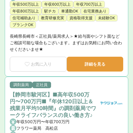
年収500万以上
年収600万以上
年収700万以上
年収800万以上
駅チカ
車通勤OK
在宅業務あり
住宅補助あり
教育研修充実
資格取得支援
未経験OK
ブランクOK
長崎県長崎市＜正社員/薬局求人＞★給与面やシフト面など
ご相談可能な場合もございます。まずはお気軽にお問い合わ
せくださいませ★
お気に入り
詳細を見る
調剤薬局
正社員
【静岡市駿河区】■高年収500万
円〜700万円■『年休120日以上＆
残業月平均10時間』の調剤薬局でワ
ークライフバランスの良い働き方♪
年収500万円〜年収700万円
フラワー薬局 高松店