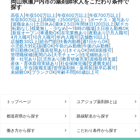
岡山県瀬戸内市の
薬剤師求人をこだわり条件で
探す
高収入
|
年収500万以上
|
年収600万以上
|
年収700万以上
|
年収800万以上
|
高時給（2500円以上）
|
ボーナス・賞与あり
|
退職金あり
|
土日休み
|
週休2.5日
|
年間休日120日以上
|
駅チカ
|
転勤なし
|
残業無し・少なめ
|
〜18時の職場
|
土日祝も勤務OK
|
新規オープン
|
車通勤OK
|
在宅業務あり
|
夜勤あり
|
1月入職可
|
4月入職可
|
10月入職可
|
年内入職可
|
店舗数10以上
|
店舗数30以上
|
総合門前
|
扶養内勤務
|
週1日からOK
|
小児処方対応
|
副業OK
|
午前のみ勤務
|
午後のみ勤務
|
即日勤務OK
|
正職員登用あり
|
ネイルOK
|
WEB面接可
|
管理職候補
|
夜間のみ
|
大手チェーン
|
住宅補助あり
|
寮・社宅あり
|
託児所あり
|
教育研修充実
|
資格取得支援
|
産休・育休取得実績あり
|
社会保険完備
|
交通費支給
|
引越し手当
|
復職支援
|
管理薬剤師・薬局長
|
新卒応募可
|
未経験OK
|
ブランクOK
|
年齢不問
|
60歳以上可
トップページ
ユアジョブ薬剤師とは
都道府県から探す
路線駅名から探す
働き方から探す
こだわり条件から探す