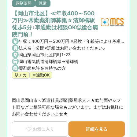
調剤薬局
派遣
【岡山市北区】≪年収400～500
万円≫常勤薬剤師募集☆清輝橋駅
徒歩5分♪車通勤は相談OK◎総合病
院門前！
年収：400万円～500万円 ※経験・年齢等により考慮いたします。 ※賞与：年2回
法人名非公開※詳細はお問い合わせください♪
岡山県岡山市北区岡町1-23
岡山電気軌道清輝橋線->清輝橋
薬剤師免許をお持ちの方
駅チカ
車通勤OK
ス
岡山県岡山市＜派遣社員/調剤薬局求人＞★給与面やシフ
ト面などご相談可能な場合もございます。まずはお気軽に
お問い合わせくださいませ★
お気に入り
詳細を見る