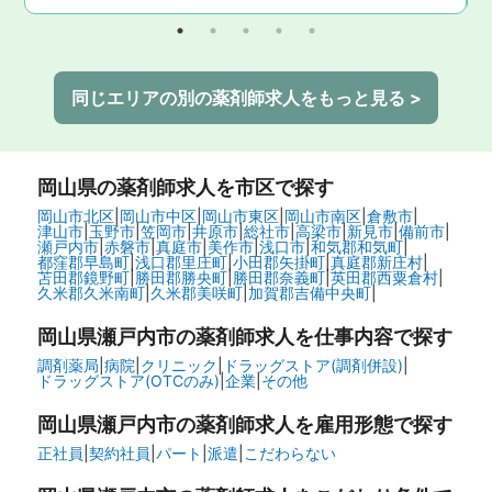
同じエリアの別の薬剤師求人をもっと見る >
岡山県
の薬剤師求人を市区で探す
岡山市北区
|
岡山市中区
|
岡山市東区
|
岡山市南区
|
倉敷市
|
津山市
|
玉野市
|
笠岡市
|
井原市
|
総社市
|
高梁市
|
新見市
|
備前市
|
瀬戸内市
|
赤磐市
|
真庭市
|
美作市
|
浅口市
|
和気郡和気町
|
都窪郡早島町
|
浅口郡里庄町
|
小田郡矢掛町
|
真庭郡新庄村
|
苫田郡鏡野町
|
勝田郡勝央町
|
勝田郡奈義町
|
英田郡西粟倉村
|
久米郡久米南町
|
久米郡美咲町
|
加賀郡吉備中央町
|
岡山県瀬戸内市の
薬剤師求人を仕事内容で探す
調剤薬局
|
病院
|
クリニック
|
ドラッグストア(調剤併設)
|
ドラッグストア(OTCのみ)
|
企業
|
その他
岡山県瀬戸内市の
薬剤師求人を雇用形態で探す
正社員
|
契約社員
|
パート
|
派遣
|
こだわらない