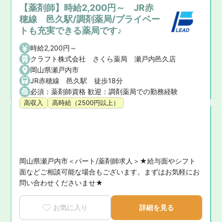
【薬剤師】時給2,200円～ JR赤
穂線 邑久駅/調剤薬局/プライベー
トも充実できる薬局です♪
時給2,200円～
クラフト株式会社 さくら薬局 瀬戸内邑久店
岡山県瀬戸内市
JR赤穂線 邑久駅 徒歩18分
必須：薬剤師資格 歓迎：調剤薬局での勤務経験
ださい。
高収入
高時給（2500円以上）
岡山県瀬戸内市＜パート/薬剤師求人＞★給与面やシフト
は
面などご相談可能な場合もございます。まずはお気軽にお
問い合わせくださいませ★
お気に入り
詳細を見る