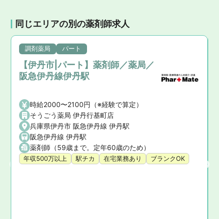
同じエリアの別の薬剤師求人
調剤薬局
パート
【伊丹市|パート】薬剤師／薬局／
阪急伊丹線伊丹駅
時給2000〜2100円（※経験で算定）
そうごう薬局 伊丹行基町店
兵庫県伊丹市 阪急伊丹線 伊丹駅
阪急伊丹線 伊丹駅
薬剤師（59歳まで。定年60歳のため）
年収500万以上
駅チカ
在宅業務あり
ブランクOK