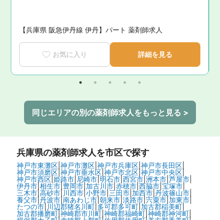
い
【兵庫県 阪急伊丹線 伊丹】パート 薬剤師求人
お気に入り
詳細を見る
同じエリアの別の薬剤師求人をもっと見る >
兵庫県
の薬剤師求人を市区で探す
神戸市東灘区
|
神戸市灘区
|
神戸市兵庫区
|
神戸市長田区
|
神戸市須磨区
|
神戸市垂水区
|
神戸市北区
|
神戸市中央区
|
神戸市西区
|
姫路市
|
尼崎市
|
明石市
|
西宮市
|
洲本市
|
芦屋市
|
伊丹市
|
相生市
|
豊岡市
|
加古川市
|
赤穂市
|
西脇市
|
宝塚市
|
三木市
|
高砂市
|
川西市
|
小野市
|
三田市
|
加西市
|
丹波篠山市
|
養父市
|
丹波市
|
南あわじ市
|
朝来市
|
淡路市
|
宍粟市
|
加東市
|
たつの市
|
川辺郡猪名川町
|
多可郡多可町
|
加古郡稲美町
|
加古郡播磨町
|
神崎郡市川町
|
神崎郡福崎町
|
神崎郡神河町
|