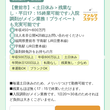
【豊前市】＜土日休み＞残業な
し・平日17：15終業可能です♪入院
調剤がメイン業務！プライベート
も充実可能です
年収450〜600万円
法人名非公開※詳細はお問い合わせください♪
福岡県豊前市 宇島駅 (JR日豊本線)
宇島駅 (JR日豊本線)
薬剤師免許をお持ちの方
年収500万以上
年収600万以上
土日休み
年間休日120日以上
転勤なし
残業無し・少なめ
車通勤OK
ブランクOK
■毎週土日休みのため、メリハリつけて勤務可能です。

■残業もほぼ無く17：15で終業いただけます。

問
■入院調剤がメイン業務です。1日20〜30名のためそれほ
ど負担は大きくございません。