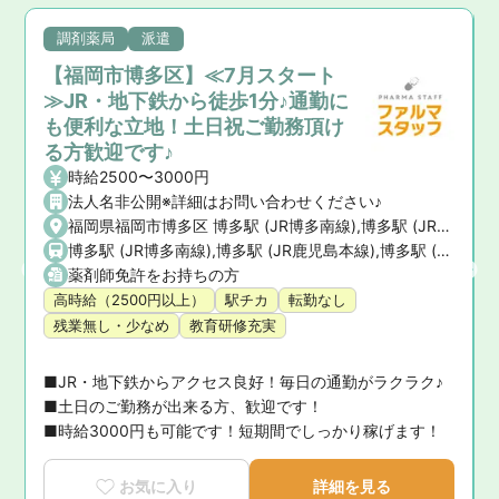
調剤薬局
派遣
【福岡市博多区】≪7月スタート
≫JR・地下鉄から徒歩1分♪通勤に
も便利な立地！土日祝ご勤務頂け
る方歓迎です♪
時給2500〜3000円
法人名非公開※詳細はお問い合わせください♪
福岡県福岡市博多区 博多駅 (JR博多南線),博多駅 (JR鹿児島本線),博多駅 (福岡市営地下鉄空港線)
博多駅 (JR博多南線),博多駅 (JR鹿児島本線),博多駅 (福岡市営地下鉄空港線)
薬剤師免許をお持ちの方
高時給（2500円以上）
駅チカ
転勤なし
残業無し・少なめ
教育研修充実
■JR・地下鉄からアクセス良好！毎日の通勤がラクラク♪

■土日のご勤務が出来る方、歓迎です！

■時給3000円も可能です！短期間でしっかり稼げます！
お気に入り
詳細を見る