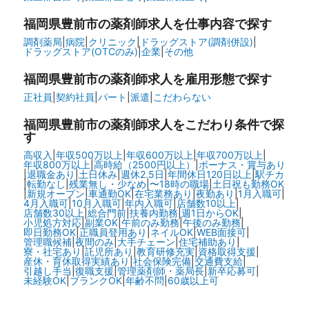
福岡県豊前市の
薬剤師求人を仕事内容で探す
調剤薬局
|
病院
|
クリニック
|
ドラッグストア(調剤併設)
|
ドラッグストア(OTCのみ)
|
企業
|
その他
福岡県豊前市の
薬剤師求人を雇用形態で探す
正社員
|
契約社員
|
パート
|
派遣
|
こだわらない
福岡県豊前市の
薬剤師求人をこだわり条件で探
す
高収入
|
年収500万以上
|
年収600万以上
|
年収700万以上
|
年収800万以上
|
高時給（2500円以上）
|
ボーナス・賞与あり
|
退職金あり
|
土日休み
|
週休2.5日
|
年間休日120日以上
|
駅チカ
|
転勤なし
|
残業無し・少なめ
|
〜18時の職場
|
土日祝も勤務OK
|
新規オープン
|
車通勤OK
|
在宅業務あり
|
夜勤あり
|
1月入職可
|
4月入職可
|
10月入職可
|
年内入職可
|
店舗数10以上
|
店舗数30以上
|
総合門前
|
扶養内勤務
|
週1日からOK
|
小児処方対応
|
副業OK
|
午前のみ勤務
|
午後のみ勤務
|
即日勤務OK
|
正職員登用あり
|
ネイルOK
|
WEB面接可
|
管理職候補
|
夜間のみ
|
大手チェーン
|
住宅補助あり
|
寮・社宅あり
|
託児所あり
|
教育研修充実
|
資格取得支援
|
産休・育休取得実績あり
|
社会保険完備
|
交通費支給
|
引越し手当
|
復職支援
|
管理薬剤師・薬局長
|
新卒応募可
|
未経験OK
|
ブランクOK
|
年齢不問
|
60歳以上可