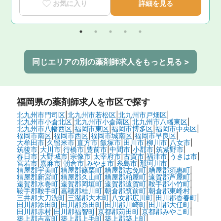
お気に入り
詳細を見る
同じエリアの別の薬剤師求人をもっと見る >
福岡県
の薬剤師求人を市区で探す
北九州市門司区
|
北九州市若松区
|
北九州市戸畑区
|
北九州市小倉北区
|
北九州市小倉南区
|
北九州市八幡東区
|
北九州市八幡西区
|
福岡市東区
|
福岡市博多区
|
福岡市中央区
|
福岡市南区
|
福岡市西区
|
福岡市城南区
|
福岡市早良区
|
大牟田市
|
久留米市
|
直方市
|
飯塚市
|
田川市
|
柳川市
|
八女市
|
筑後市
|
大川市
|
行橋市
|
豊前市
|
中間市
|
小郡市
|
筑紫野市
|
春日市
|
大野城市
|
宗像市
|
太宰府市
|
古賀市
|
福津市
|
うきは市
|
宮若市
|
嘉麻市
|
朝倉市
|
みやま市
|
糸島市
|
那珂川市
|
糟屋郡宇美町
|
糟屋郡篠栗町
|
糟屋郡志免町
|
糟屋郡須惠町
|
糟屋郡新宮町
|
糟屋郡久山町
|
糟屋郡粕屋町
|
遠賀郡芦屋町
|
遠賀郡水巻町
|
遠賀郡岡垣町
|
遠賀郡遠賀町
|
鞍手郡小竹町
|
鞍手郡鞍手町
|
嘉穂郡桂川町
|
朝倉郡筑前町
|
朝倉郡東峰村
|
三井郡大刀洗町
|
三潴郡大木町
|
八女郡広川町
|
田川郡香春町
|
田川郡添田町
|
田川郡糸田町
|
田川郡川崎町
|
田川郡大任町
|
田川郡赤村
|
田川郡福智町
|
京都郡苅田町
|
京都郡みやこ町
|
築上郡吉富町
|
築上郡上毛町
|
築上郡築上町
|