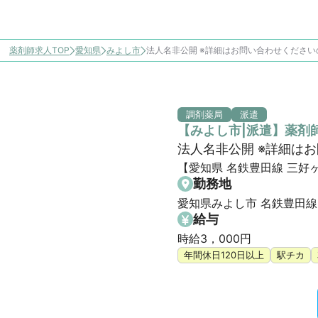
薬剤師求人TOP
愛知県
みよし市
法人名非公開 ※詳細はお問い合わせください
調剤薬局
派遣
【みよし市|派遣】薬剤
法人名非公開 ※詳細は
【愛知県 名鉄豊田線 三好
勤務地
愛知県みよし市 名鉄豊田線
給与
時給3，000円
年間休日120日以上
駅チカ