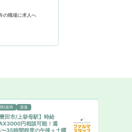
今の職場に求人へ
調剤薬局
派遣
調剤薬局
豊田市/上挙母駅】時給
＼高額派遣／
AX3000円相談可能！週
能！〈名古
5〜35時間程度の午後＋土曜
カ！高畑駅