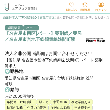
薬剤師求人TOP
愛知県
名古屋市西区
法人名非公開 ※詳細はお問い合わせく
調剤薬局
パート
【名古屋市西区|パート】薬剤師／薬局
／名古屋市営地下鉄鶴舞線浅間町駅
法人名非公開 ※詳細はお問い合わせください
【愛知県 名古屋市営地下鉄鶴舞線 浅間町】パート 薬剤
師求人
勤務地
愛知県名古屋市西区 名古屋市営地下鉄鶴舞線 浅間
町駅
給与
時給2000円前後
年間休日120日以上
駅チカ
車通勤OK
在宅業務あり
扶養内勤務
午前のみ勤務
午後のみ勤務
交通費支給