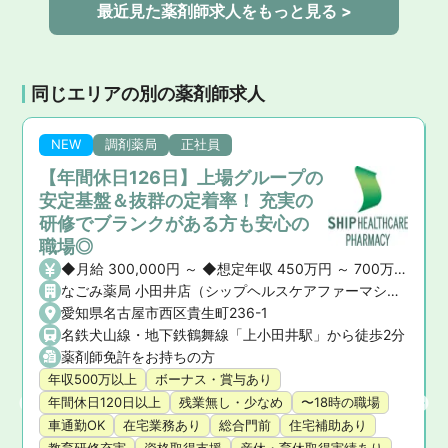
最近見た薬剤師求人をもっと見る >
同じエリアの別の薬剤師求人
NEW
調剤薬局
正社員
【年間休日126日】上場グループの
安定基盤＆抜群の定着率！ 充実の
研修でブランクがある方も安心の
職場◎
◆月給 300,000円 ～ ◆想定年収 450万円 ～ 700万円 ※ご経験や前職の給与を考慮の上、決定いたします。 ◆昇給・賞与 ・昇給： あり ・賞与： あり（年2回）
なごみ薬局 小田井店（シップヘルスケアファーマシー株式会社）
愛知県名古屋市西区貴生町236-1
名鉄犬山線・地下鉄鶴舞線「上小田井駅」から徒歩2分
薬剤師免許をお持ちの方
年収500万以上
ボーナス・賞与あり
年間休日120日以上
残業無し・少なめ
〜18時の職場
車通勤OK
在宅業務あり
総合門前
住宅補助あり