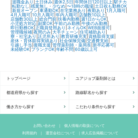
|
退職金あり
|
土日休み
|
週休2.5日
|
年間休日120日以上
|
駅チカ
|
転勤なし
|
残業無し・少なめ
|
〜18時の職場
|
土日祝も勤務OK
|
新規オープン
|
車通勤OK
|
在宅業務あり
|
夜勤あり
|
1月入職可
|
4月入職可
|
10月入職可
|
年内入職可
|
店舗数10以上
|
店舗数30以上
|
総合門前
|
扶養内勤務
|
週1日からOK
|
小児処方対応
|
副業OK
|
午前のみ勤務
|
午後のみ勤務
|
即日勤務OK
|
正職員登用あり
|
ネイルOK
|
WEB面接可
|
管理職候補
|
夜間のみ
|
大手チェーン
|
住宅補助あり
|
寮・社宅あり
|
託児所あり
|
教育研修充実
|
資格取得支援
|
産休・育休取得実績あり
|
社会保険完備
|
交通費支給
|
引越し手当
|
復職支援
|
管理薬剤師・薬局長
|
新卒応募可
|
未経験OK
|
ブランクOK
|
年齢不問
|
60歳以上可
トップページ
ユアジョブ薬剤師とは
都道府県から探す
路線駅名から探す
働き方から探す
こだわり条件から探す
お問い合わせ
｜
個人情報の取扱について
利用規約
｜
運営会社について
｜
求人広告掲載について