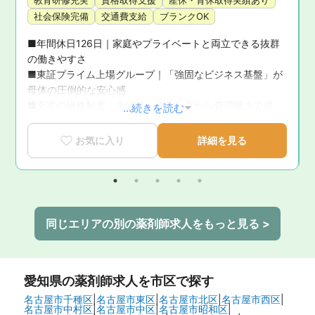
教育研修充実
資格取得支援
産休・育休取得実績あり
社会保険完備
交通費支給
ブランクOK
■年間休日126日｜家庭やプライベートと両立できる抜群
の働きやすさ

■東証プライム上場グループ｜「強固なビジネス基盤」が
母体の圧倒的な安心感

■充実の研修制度｜未経験・ブランクから管理職まで成長
...続きを読む
を徹底サポート

■育休復帰率100％！｜ライフステージの変化に寄り添う
お気に入り
詳細を見る
手厚いサポート体制

■新卒3年定着率95.5％｜「社員が転職活動をしなくてい
い環境」を追求した実績
同じエリアの別の薬剤師求人をもっと見る >
愛知県
の薬剤師求人を市区で探す
名古屋市千種区
|
名古屋市東区
|
名古屋市北区
|
名古屋市西区
|
名古屋市中村区
|
名古屋市中区
|
名古屋市昭和区
|