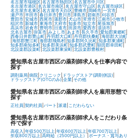
名古屋市瑞穂区
|
名古屋市熱田区
|
名古屋市中川区
|
名古屋市港区
|
名古屋市南区
|
名古屋市守山区
|
名古屋市緑区
|
名古屋市名東区
|
名古屋市天白区
|
豊橋市
|
岡崎市
|
一宮市
|
瀬戸市
|
半田市
|
春日井市
|
豊川市
|
津島市
|
碧南市
|
刈谷市
|
豊田市
|
安城市
|
西尾市
|
蒲郡市
|
犬山市
|
常滑市
|
江南市
|
小牧市
|
稲沢市
|
新城市
|
東海市
|
大府市
|
知多市
|
知立市
|
尾張旭市
|
高浜市
|
岩倉市
|
豊明市
|
日進市
|
田原市
|
愛西市
|
清須市
|
北名古屋市
|
弥富市
|
みよし市
|
あま市
|
長久手市
|
愛知郡東郷町
|
西春日井郡豊山町
|
丹羽郡大口町
|
丹羽郡扶桑町
|
海部郡大治町
|
海部郡蟹江町
|
海部郡飛島村
|
知多郡阿久比町
|
知多郡東浦町
|
知多郡南知多町
|
知多郡美浜町
|
知多郡武豊町
|
額田郡幸田町
|
北設楽郡設楽町
|
北設楽郡東栄町
|
北設楽郡豊根村
|
愛知県名古屋市西区の
薬剤師求人を仕事内容で
探す
調剤薬局
|
病院
|
クリニック
|
ドラッグストア(調剤併設)
|
ドラッグストア(OTCのみ)
|
企業
|
その他
愛知県名古屋市西区の
薬剤師求人を雇用形態で
探す
正社員
|
契約社員
|
パート
|
派遣
|
こだわらない
愛知県名古屋市西区の
薬剤師求人をこだわり条
件で探す
高収入
|
年収500万以上
|
年収600万以上
|
年収700万以上
|
年収800万以上
|
高時給（2500円以上）
|
ボーナス・賞与あり