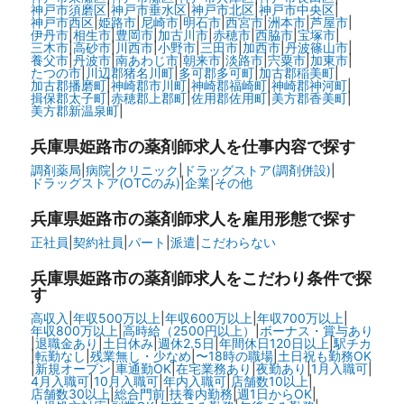
神戸市須磨区
|
神戸市垂水区
|
神戸市北区
|
神戸市中央区
|
神戸市西区
|
姫路市
|
尼崎市
|
明石市
|
西宮市
|
洲本市
|
芦屋市
|
伊丹市
|
相生市
|
豊岡市
|
加古川市
|
赤穂市
|
西脇市
|
宝塚市
|
三木市
|
高砂市
|
川西市
|
小野市
|
三田市
|
加西市
|
丹波篠山市
|
養父市
|
丹波市
|
南あわじ市
|
朝来市
|
淡路市
|
宍粟市
|
加東市
|
たつの市
|
川辺郡猪名川町
|
多可郡多可町
|
加古郡稲美町
|
加古郡播磨町
|
神崎郡市川町
|
神崎郡福崎町
|
神崎郡神河町
|
揖保郡太子町
|
赤穂郡上郡町
|
佐用郡佐用町
|
美方郡香美町
|
美方郡新温泉町
|
兵庫県姫路市の
薬剤師求人を仕事内容で探す
調剤薬局
|
病院
|
クリニック
|
ドラッグストア(調剤併設)
|
ドラッグストア(OTCのみ)
|
企業
|
その他
兵庫県姫路市の
薬剤師求人を雇用形態で探す
正社員
|
契約社員
|
パート
|
派遣
|
こだわらない
兵庫県姫路市の
薬剤師求人をこだわり条件で探
す
高収入
|
年収500万以上
|
年収600万以上
|
年収700万以上
|
年収800万以上
|
高時給（2500円以上）
|
ボーナス・賞与あり
|
退職金あり
|
土日休み
|
週休2.5日
|
年間休日120日以上
|
駅チカ
|
転勤なし
|
残業無し・少なめ
|
〜18時の職場
|
土日祝も勤務OK
|
新規オープン
|
車通勤OK
|
在宅業務あり
|
夜勤あり
|
1月入職可
|
4月入職可
|
10月入職可
|
年内入職可
|
店舗数10以上
|
店舗数30以上
|
総合門前
|
扶養内勤務
|
週1日からOK
|