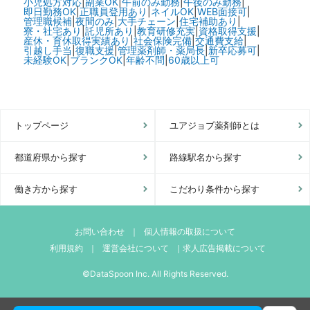
小児処方対応
|
副業OK
|
午前のみ勤務
|
午後のみ勤務
|
即日勤務OK
|
正職員登用あり
|
ネイルOK
|
WEB面接可
|
管理職候補
|
夜間のみ
|
大手チェーン
|
住宅補助あり
|
寮・社宅あり
|
託児所あり
|
教育研修充実
|
資格取得支援
|
産休・育休取得実績あり
|
社会保険完備
|
交通費支給
|
引越し手当
|
復職支援
|
管理薬剤師・薬局長
|
新卒応募可
|
未経験OK
|
ブランクOK
|
年齢不問
|
60歳以上可
トップページ
ユアジョブ薬剤師とは
都道府県から探す
路線駅名から探す
働き方から探す
こだわり条件から探す
お問い合わせ
｜
個人情報の取扱について
利用規約
｜
運営会社について
｜
求人広告掲載について
©DataSpoon Inc. All Rights Reserved.