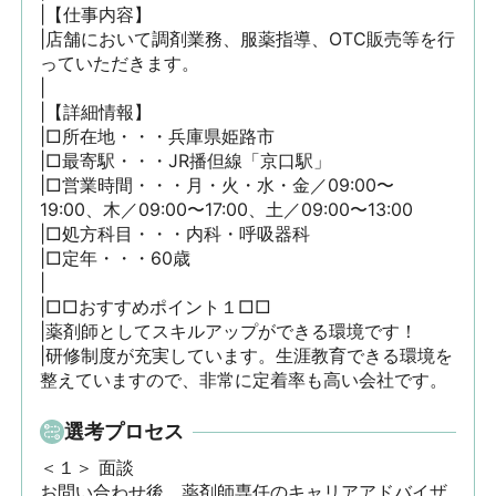
|【仕事内容】

|店舗において調剤業務、服薬指導、OTC販売等を行
っていただきます。

|

|【詳細情報】

|□所在地・・・兵庫県姫路市

|□最寄駅・・・JR播但線「京口駅」

|□営業時間・・・月・火・水・金／09:00〜
19:00、木／09:00〜17:00、土／09:00〜13:00

|□処方科目・・・内科・呼吸器科

|□定年・・・60歳

|

|□□おすすめポイント１□□

|薬剤師としてスキルアップができる環境です！

|研修制度が充実しています。生涯教育できる環境を
整えていますので、非常に定着率も高い会社です。
選考プロセス
＜１＞ 面談　

お問い合わせ後、薬剤師専任のキャリアアドバイザ