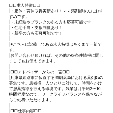
□□求人特徴□□

|・産休・育休取得実績あり！ママ薬剤師さんにおす
すめです。

|・未経験やブランクのある方も応募可能です！

|・住宅手当・支援制度あり！

|・新卒の方も応募可能です！

|

|※こちらに記載してある求人特徴はあくまで一部で
す。

|お問い合わせ頂ければ、その他の好条件情報に関し
ましてもお伝えできます。

|

|□□アドバイザーからの一言□□

|兵庫県姫路市に位置する調剤薬局における薬剤師の
募集です。患者様一人ひとりに対して、時間をかけ
て服薬指導を行える環境です。残業は月平均2〜10
時間程度なので、ワークライフバランスを保ちなが
らご勤務いただけます。

|

|□□仕事内容□□
