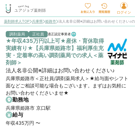
薬剤師求人TOP
兵庫県
姫路市
法人名非公開※詳細はお問い合わせください♪
調剤薬局
正社員
適正認定事業者
★年収435万円以上可★産休・育休取得
実績有り★【兵庫県姫路市】福利厚生充
実・定着率の高い調剤薬局での求人＜薬
剤師＞
法人名非公開※詳細はお問い合わせください♪
兵庫県姫路市＜正社員/調剤薬局求人＞★給与面やシフト
面などご相談可能な場合もございます。まずはお気軽に
お問い合わせくださいませ★
勤務地
兵庫県姫路市 京口駅
給与
年収435万円 〜 
