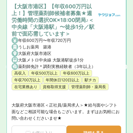
【大阪市港区】【年収600万円以
上！】管理薬剤師候補者募集★週
労働時間の選択OK×18:00閉局♪＜
中央線「大阪港駅」〜徒歩1分／駅
前で面応需しています＞
年収600万円〜年収720万円
うしお薬局 築港
で4分
大阪府大阪市港区
大阪メトロ中央線 大阪港駅徒歩1分
薬剤師免許＊調剤実務経験者（3年以上）
高収入
年収500万以上
年収600万以上
年収700万以上
年間休日120日以上
駅チカ
在宅業務あり
資格取得支援
管理薬剤師・薬局長
大阪府大阪市港区＜正社員/薬局求人＞★給与面やシフト
気
面などご相談可能な場合もございます。まずはお気軽にお
問い合わせくださいませ★
お気に入り
詳細を見る