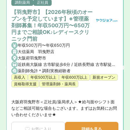
調剤薬局
正社員
【羽曳野市】【2026年秋頃のオー
プンを予定しています】※管理薬
剤師募集！年収500万円〜650万
円までご相談OK♪レディースクリ
ニック門前
年収500万円〜年収650万円
大信薬局 羽曳野店
大阪府羽曳野市
近鉄南大阪線 古市駅徒歩6分 / 近鉄長野線 古市駅徒歩6分
薬剤師免許＊調剤実務経験者
高収入
年収500万以上
年収600万以上
新規オープン
資格取得支援
管理薬剤師・薬局長
大阪府羽曳野市＜正社員/薬局求人＞★給与面やシフト面
問
などご相談可能な場合もございます。まずはお気軽にお問
い合わせくださいませ★
お気に入り
詳細を見る