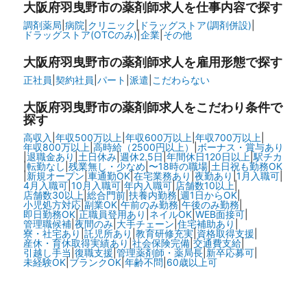
大阪府羽曳野市の
薬剤師求人を仕事内容で探す
調剤薬局
|
病院
|
クリニック
|
ドラッグストア(調剤併設)
|
ドラッグストア(OTCのみ)
|
企業
|
その他
大阪府羽曳野市の
薬剤師求人を雇用形態で探す
正社員
|
契約社員
|
パート
|
派遣
|
こだわらない
大阪府羽曳野市の
薬剤師求人をこだわり条件で
探す
高収入
|
年収500万以上
|
年収600万以上
|
年収700万以上
|
年収800万以上
|
高時給（2500円以上）
|
ボーナス・賞与あり
|
退職金あり
|
土日休み
|
週休2.5日
|
年間休日120日以上
|
駅チカ
|
転勤なし
|
残業無し・少なめ
|
〜18時の職場
|
土日祝も勤務OK
|
新規オープン
|
車通勤OK
|
在宅業務あり
|
夜勤あり
|
1月入職可
|
4月入職可
|
10月入職可
|
年内入職可
|
店舗数10以上
|
店舗数30以上
|
総合門前
|
扶養内勤務
|
週1日からOK
|
小児処方対応
|
副業OK
|
午前のみ勤務
|
午後のみ勤務
|
即日勤務OK
|
正職員登用あり
|
ネイルOK
|
WEB面接可
|
管理職候補
|
夜間のみ
|
大手チェーン
|
住宅補助あり
|
寮・社宅あり
|
託児所あり
|
教育研修充実
|
資格取得支援
|
産休・育休取得実績あり
|
社会保険完備
|
交通費支給
|
引越し手当
|
復職支援
|
管理薬剤師・薬局長
|
新卒応募可
|
未経験OK
|
ブランクOK
|
年齢不問
|
60歳以上可