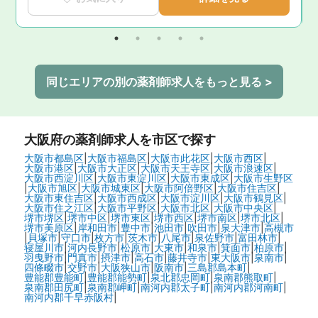
同じエリアの別の薬剤師求人をもっと見る >
大阪府
の薬剤師求人を市区で探す
大阪市都島区
|
大阪市福島区
|
大阪市此花区
|
大阪市西区
|
大阪市港区
|
大阪市大正区
|
大阪市天王寺区
|
大阪市浪速区
|
大阪市西淀川区
|
大阪市東淀川区
|
大阪市東成区
|
大阪市生野区
|
大阪市旭区
|
大阪市城東区
|
大阪市阿倍野区
|
大阪市住吉区
|
大阪市東住吉区
|
大阪市西成区
|
大阪市淀川区
|
大阪市鶴見区
|
大阪市住之江区
|
大阪市平野区
|
大阪市北区
|
大阪市中央区
|
堺市堺区
|
堺市中区
|
堺市東区
|
堺市西区
|
堺市南区
|
堺市北区
|
堺市美原区
|
岸和田市
|
豊中市
|
池田市
|
吹田市
|
泉大津市
|
高槻市
|
貝塚市
|
守口市
|
枚方市
|
茨木市
|
八尾市
|
泉佐野市
|
富田林市
|
寝屋川市
|
河内長野市
|
松原市
|
大東市
|
和泉市
|
箕面市
|
柏原市
|
羽曳野市
|
門真市
|
摂津市
|
高石市
|
藤井寺市
|
東大阪市
|
泉南市
|
四條畷市
|
交野市
|
大阪狭山市
|
阪南市
|
三島郡島本町
|
豊能郡豊能町
|
豊能郡能勢町
|
泉北郡忠岡町
|
泉南郡熊取町
|
泉南郡田尻町
|
泉南郡岬町
|
南河内郡太子町
|
南河内郡河南町
|
南河内郡千早赤阪村
|