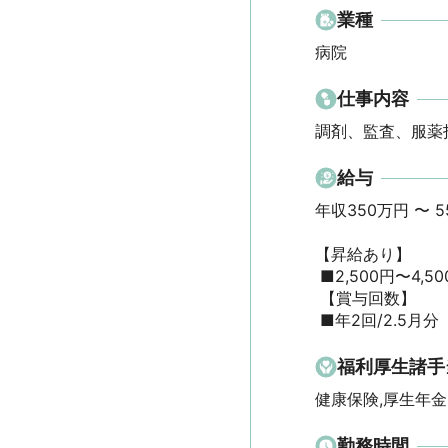
業種
病院
仕事内容
調剤、監査、服薬
給与
年収350万円 〜 550
【昇給あり】

 ■2,500円〜4,500円/月

 【賞与回数】

 ■年2回/2.5月分
福利厚生諸手
健康保険,厚生年金
勤務時間