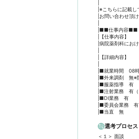
|

|※こちらに記載し
|お問い合わせ頂
|

|■■仕事内容■■

|【仕事内容】

|病院薬剤科におけ
|

|【詳細内容】

|

|■就業時間　08時3
|■外来調剤　無※院
|■服薬指導　有

|■注射業務　有（
|■DI業務　有

|■委員会業務　有

|■当直　無
選考プロセス
＜１＞ 面談　
