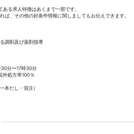
てある求人特徴はあくまで一部です。

ければ、その他の好条件情報に関しましてもお伝えできます。

る調剤及び薬剤指導

0分〜17時30分

外処方率100％

一本だし・混注）
