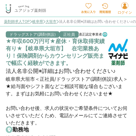
薬剤師求人TOP
岐阜県
大垣市
法人名非公開※詳細はお問い合わせください♪
ドラッグストア(調剤併設)
正社員
適正認定事業者
★年収600万円可★産休・育休取得実績
有り★【岐阜県大垣市】 在宅業務あ
り！保険調剤からカウンセリング販売ま
で幅広く経験ができます。
法人名非公開※詳細はお問い合わせください♪
岐阜県大垣市＜正社員/ドラッグストア(調剤併設)求人＞
★給与面やシフト面などご相談可能な場合もございま
す。まずはお気軽にお問い合わせくださいませ★

お問い合わせ後、求人の状況やご希望条件についてお伺
いさせていただくため、電話かメールにてご連絡させて
いただきます。
勤務地