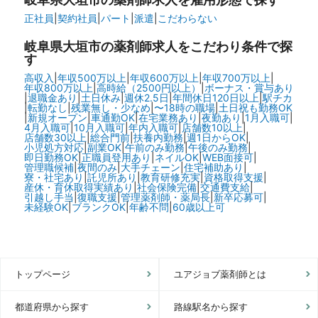
正社員
|
契約社員
|
パート
|
派遣
|
こだわらない
岐阜県大垣市の
薬剤師求人をこだわり条件で探
す
高収入
|
年収500万以上
|
年収600万以上
|
年収700万以上
|
年収800万以上
|
高時給（2500円以上）
|
ボーナス・賞与あり
|
退職金あり
|
土日休み
|
週休2.5日
|
年間休日120日以上
|
駅チカ
|
転勤なし
|
残業無し・少なめ
|
〜18時の職場
|
土日祝も勤務OK
|
新規オープン
|
車通勤OK
|
在宅業務あり
|
夜勤あり
|
1月入職可
|
4月入職可
|
10月入職可
|
年内入職可
|
店舗数10以上
|
店舗数30以上
|
総合門前
|
扶養内勤務
|
週1日からOK
|
小児処方対応
|
副業OK
|
午前のみ勤務
|
午後のみ勤務
|
即日勤務OK
|
正職員登用あり
|
ネイルOK
|
WEB面接可
|
管理職候補
|
夜間のみ
|
大手チェーン
|
住宅補助あり
|
寮・社宅あり
|
託児所あり
|
教育研修充実
|
資格取得支援
|
産休・育休取得実績あり
|
社会保険完備
|
交通費支給
|
引越し手当
|
復職支援
|
管理薬剤師・薬局長
|
新卒応募可
|
未経験OK
|
ブランクOK
|
年齢不問
|
60歳以上可
トップページ
ユアジョブ薬剤師とは
都道府県から探す
路線駅名から探す