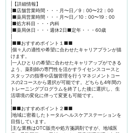
|【詳細情報】

|■店舗営業時間・・・月〜日／9：00〜22：00

|■薬局営業時間・・・月〜日／10：00〜19：00

|■処方科目・・・内科

|■薬局休日・・・週休2日■定年・・・60歳

|

|■■おすすめポイント１■■

|個々人の適性や希望に合わせたキャリアプランが描
けます。

|一人ひとりの希望に合わせたキャリアップができる
よう、薬剤師の専門性を活かすライセンスコースと
スタッフの指導や店舗管理を行うマネジメントコー
スの2コースから選択が可能です。どちらも4年間の
トレーニングプログラムを終了した後に選択し、生
活環境の変化に伴って変更も可能です。

|

|■■おすすめポイント２■■

|地域に密着したトータルヘルスケアステーションを
目指しています。

|主な業務はOTC販売や処方箋調剤ですが、地域医