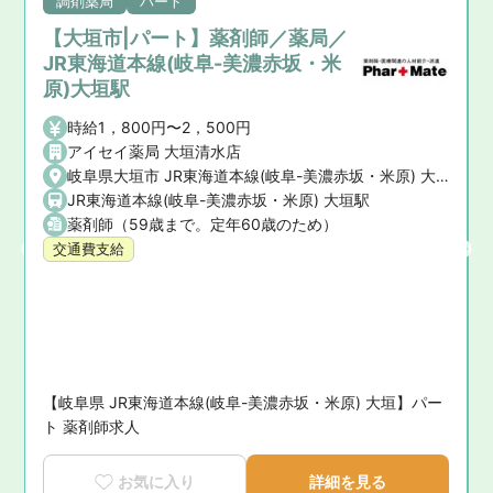
調剤薬局
パート
【大垣市|パート】薬剤師／薬局／
JR東海道本線(岐阜-美濃赤坂・米
原)大垣駅
時給1，800円〜2，500円
アイセイ薬局 大垣清水店
岐阜県大垣市 JR東海道本線(岐阜-美濃赤坂・米原) 大垣駅
JR東海道本線(岐阜-美濃赤坂・米原) 大垣駅
美濃赤坂・米原) 大垣駅 / 樽見鉄道樽見線 大垣駅
薬剤師（59歳まで。定年60歳のため）
交通費支給
い
【岐阜県 JR東海道本線(岐阜-美濃赤坂・米原) 大垣】パー
ト 薬剤師求人
お気に入り
詳細を見る