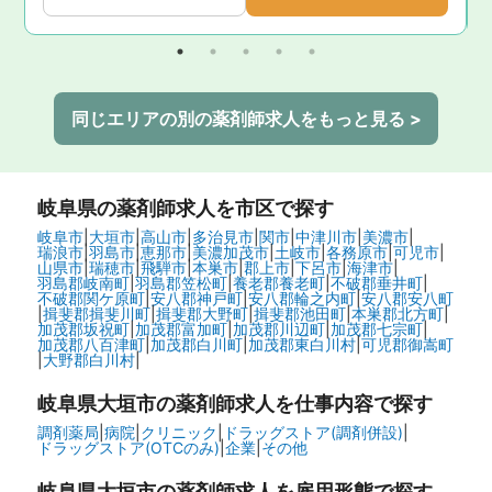
同じエリアの別の薬剤師求人をもっと見る >
岐阜県
の薬剤師求人を市区で探す
岐阜市
|
大垣市
|
高山市
|
多治見市
|
関市
|
中津川市
|
美濃市
|
瑞浪市
|
羽島市
|
恵那市
|
美濃加茂市
|
土岐市
|
各務原市
|
可児市
|
山県市
|
瑞穂市
|
飛騨市
|
本巣市
|
郡上市
|
下呂市
|
海津市
|
羽島郡岐南町
|
羽島郡笠松町
|
養老郡養老町
|
不破郡垂井町
|
不破郡関ケ原町
|
安八郡神戸町
|
安八郡輪之内町
|
安八郡安八町
|
揖斐郡揖斐川町
|
揖斐郡大野町
|
揖斐郡池田町
|
本巣郡北方町
|
加茂郡坂祝町
|
加茂郡富加町
|
加茂郡川辺町
|
加茂郡七宗町
|
加茂郡八百津町
|
加茂郡白川町
|
加茂郡東白川村
|
可児郡御嵩町
|
大野郡白川村
|
岐阜県大垣市の
薬剤師求人を仕事内容で探す
調剤薬局
|
病院
|
クリニック
|
ドラッグストア(調剤併設)
|
ドラッグストア(OTCのみ)
|
企業
|
その他
岐阜県大垣市の
薬剤師求人を雇用形態で探す