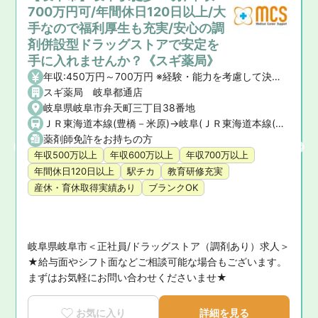
700万円可/年間休日120日以上/大
手なので福利厚生も充実/安心の調
剤併設型ドラッグストアで安定を
手に入れませんか？《スギ薬局》
年収:450万円～700万円 ※経験・能力を考慮して決定いたします。 【昇給】年1回 【賞与】年2回(7月・12月)、業績賞与:年1回(業績連動型) 【諸手当】資格手当、時間外手当、通勤手当、子ども手当等
駅 (名鉄各務原線)
スギ薬局 岐阜都通店
 (名鉄各務原線)
岐阜県岐阜市弁天町三丁目38番地
ＪＲ東海道本線(豊橋－米原)->岐阜(ＪＲ東海道本線(豊橋－米原)),ＪＲ高山本線(岐阜－猪谷)->岐阜(ＪＲ高山本線(岐阜－猪谷))
薬剤師免許をお持ちの方
年収500万以上
年収600万以上
年収700万以上
年間休日120日以上
駅チカ
教育研修充実
産休・育休取得実績あり
ブランクOK
岐阜県岐阜市＜正社員/ドラッグストア（調剤あり）求人＞
ス
★給与面やシフト面などご相談可能な場合もございます。
まずはお気軽にお問い合わせくださいませ★
る
お気に入り
詳細を見る