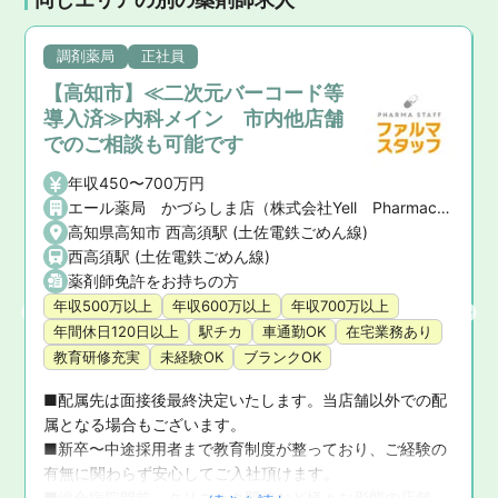
調剤薬局
正社員
【高知市】≪二次元バーコード等
導入済≫内科メイン 市内他店舗
でのご相談も可能です
年収450〜700万円
エール薬局 かづらしま店（株式会社Yell Pharmacy）
高知県高知市 西高須駅 (土佐電鉄ごめん線)
西高須駅 (土佐電鉄ごめん線)
薬剤師免許をお持ちの方
年収500万以上
年収600万以上
年収700万以上
年間休日120日以上
駅チカ
車通勤OK
在宅業務あり
教育研修充実
未経験OK
ブランクOK
■配属先は面接後最終決定いたします。当店舗以外での配
属となる場合もございます。

■新卒〜中途採用者まで教育制度が整っており、ご経験の
お
有無に関わらず安心してご入社頂けます。

■総合病院門前、クリニック門前など様々な形態の店舗を