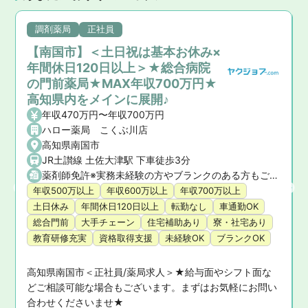
調剤薬局
正社員
【南国市】＜土日祝は基本お休み×
年間休日120日以上＞★総合病院
の門前薬局★MAX年収700万円★
高知県内をメインに展開♪
年収470万円〜年収700万円
ハロー薬局 こくぶ川店
高知県南国市
JR土讃線 土佐大津駅 下車徒歩3分
薬剤師免許※実務未経験の方やブランクのある方もご相談ください。 ※新卒社員・第二新卒の方も相談OK！
年収500万以上
年収600万以上
年収700万以上
土日休み
年間休日120日以上
転勤なし
車通勤OK
総合門前
大手チェーン
住宅補助あり
寮・社宅あり
教育研修充実
資格取得支援
未経験OK
ブランクOK
高知県南国市＜正社員/薬局求人＞★給与面やシフト面な
どご相談可能な場合もございます。まずはお気軽にお問い
合わせくださいませ★