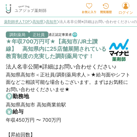
薬剤師求人TOP
高知県
高知市
法人名非公開※詳細はお問い合わせください♪
調剤薬局
正社員
適正認定事業者
★年収700万円可★【高知市/JR土讃
線】 高知県内に25店舗展開されている
教育制度の充実した調剤薬局です！
法人名非公開※詳細はお問い合わせください♪
高知県高知市＜正社員/調剤薬局求人＞★給与面やシフト
面などご相談可能な場合もございます。まずはお気軽に
お問い合わせくださいませ★
勤務地
高知県高知市 高知商業前駅
給与
年収450万円 〜 700万円

【昇給回数】
