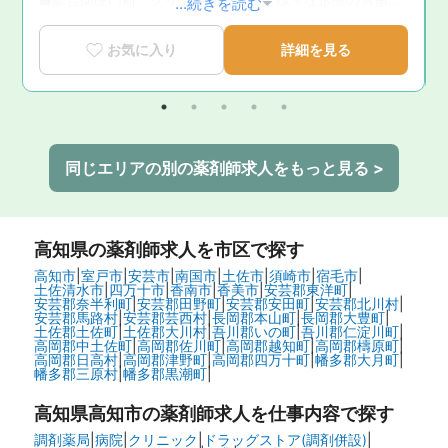
...続きを読む
展開されており、ご経験に応じて配属店舗や在宅専任薬剤
師としての業務など幅広くご相談ができることも魅力の1
お気に入り
詳細を見る
つです。
同じエリアの別の薬剤師求人をもっと見る >
高知県
の薬剤師求人を市区で探す
高知市
|
室戸市
|
安芸市
|
南国市
|
土佐市
|
須崎市
|
宿毛市
|
土佐清水市
|
四万十市
|
香南市
|
香美市
|
安芸郡東洋町
|
安芸郡奈半利町
|
安芸郡田野町
|
安芸郡安田町
|
安芸郡北川村
|
安芸郡馬路村
|
安芸郡芸西村
|
長岡郡本山町
|
長岡郡大豊町
|
土佐郡土佐町
|
土佐郡大川村
|
吾川郡いの町
|
吾川郡仁淀川町
|
高岡郡中土佐町
|
高岡郡佐川町
|
高岡郡越知町
|
高岡郡檮原町
|
高岡郡日高村
|
高岡郡津野町
|
高岡郡四万十町
|
幡多郡大月町
|
幡多郡三原村
|
幡多郡黒潮町
|
高知県高知市の
薬剤師求人を仕事内容で探す
調剤薬局
|
病院
|
クリニック
|
ドラッグストア(調剤併設)
|