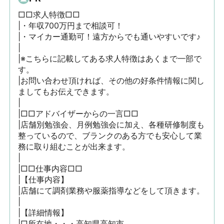
□□求人特徴□□

|・年収700万円まで相談可！

|・マイカー通勤可！遠方からでも通いやすいです♪

|

|※こちらに記載してある求人特徴はあくまで一部で
す。

|お問い合わせ頂ければ、その他の好条件情報に関し
ましてもお伝えできます。

|

|□□アドバイザーからの一言□□

|店舗別勉強会、月例勉強会に加え、各種研修制度も
整っているので、ブランクのある方でも安心して業
務に取り組むことが出来ます。

|

|□□仕事内容□□

|【仕事内容】

|店舗にて調剤業務や服薬指導などをして頂きます。

|

|【詳細情報】

|□所在地・・・高知県高知市
