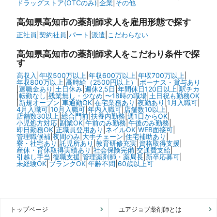
ドラッグストア(OTCのみ)
|
企業
|
その他
高知県高知市の
薬剤師求人を雇用形態で探す
正社員
|
契約社員
|
パート
|
派遣
|
こだわらない
高知県高知市の
薬剤師求人をこだわり条件で探
す
高収入
|
年収500万以上
|
年収600万以上
|
年収700万以上
|
年収800万以上
|
高時給（2500円以上）
|
ボーナス・賞与あり
|
退職金あり
|
土日休み
|
週休2.5日
|
年間休日120日以上
|
駅チカ
|
転勤なし
|
残業無し・少なめ
|
〜18時の職場
|
土日祝も勤務OK
|
新規オープン
|
車通勤OK
|
在宅業務あり
|
夜勤あり
|
1月入職可
|
4月入職可
|
10月入職可
|
年内入職可
|
店舗数10以上
|
店舗数30以上
|
総合門前
|
扶養内勤務
|
週1日からOK
|
小児処方対応
|
副業OK
|
午前のみ勤務
|
午後のみ勤務
|
即日勤務OK
|
正職員登用あり
|
ネイルOK
|
WEB面接可
|
管理職候補
|
夜間のみ
|
大手チェーン
|
住宅補助あり
|
寮・社宅あり
|
託児所あり
|
教育研修充実
|
資格取得支援
|
産休・育休取得実績あり
|
社会保険完備
|
交通費支給
|
引越し手当
|
復職支援
|
管理薬剤師・薬局長
|
新卒応募可
|
未経験OK
|
ブランクOK
|
年齢不問
|
60歳以上可
トップページ
ユアジョブ薬剤師とは