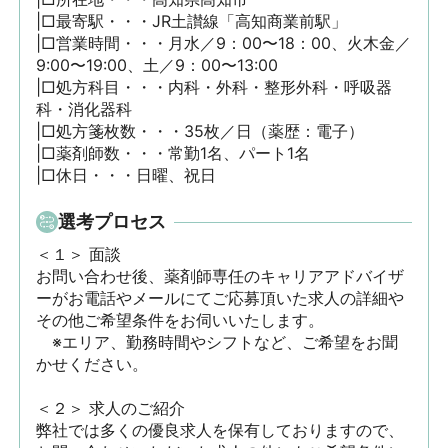
|□最寄駅・・・JR土讃線「高知商業前駅」

|□営業時間・・・月水／9：00〜18：00、火木金／
9:00〜19:00、土／9：00〜13:00

|□処方科目・・・内科・外科・整形外科・呼吸器
科・消化器科

|□処方箋枚数・・・35枚／日（薬歴：電子）

|□薬剤師数・・・常勤1名、パート1名

|□休日・・・日曜、祝日
選考プロセス
＜１＞ 面談　

お問い合わせ後、薬剤師専任のキャリアアドバイザ
ーがお電話やメールにてご応募頂いた求人の詳細や
その他ご希望条件をお伺いいたします。

　※エリア、勤務時間やシフトなど、ご希望をお聞
かせください。

＜２＞ 求人のご紹介　

弊社では多くの優良求人を保有しておりますので、