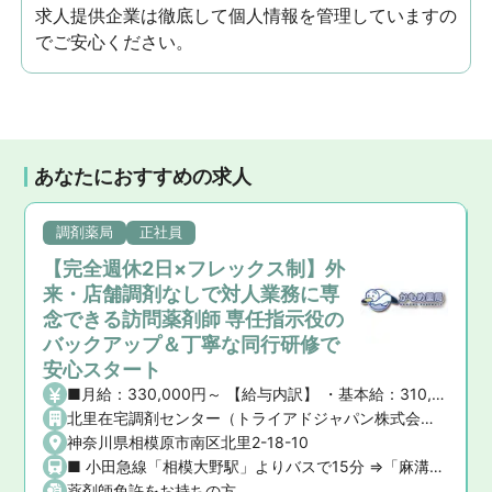
求人提供企業は徹底して個人情報を管理していますの
でご安心ください。
あなたにおすすめの求人
調剤薬局
正社員
【完全週休2日×フレックス制】外
来・店舗調剤なしで対人業務に専
念できる訪問薬剤師 専任指示役の
バックアップ＆丁寧な同行研修で
安心スタート
■月給：330,000円～ 【給与内訳】 ・基本給：310,000円～ ・資格手当：20,000円 【その他手当】 ・管理薬剤師手当：20,000円 ・役職手当：30,000円～ ■想定年収：5,000,000円〜6,000,000円 ■賞与：年2回（計4か月分） ■昇給：年1回
北里在宅調剤センター（トライアドジャパン株式会社）
神奈川県相模原市南区北里2-18-10
■ 小田急線「相模大野駅」よりバスで15分 ⇒「麻溝台入口」バス停下車すぐ ★マイカー通勤・車通勤OK（無料駐車場完備！）
薬剤師免許をお持ちの方