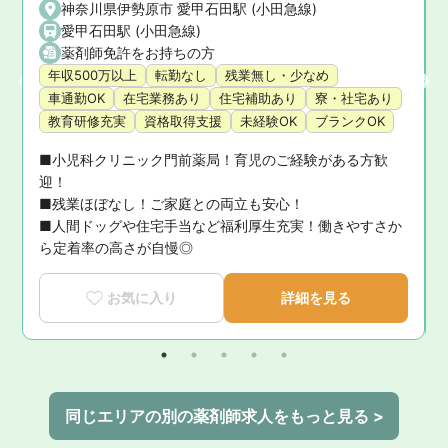
神奈川県伊勢原市 愛甲石田駅 (小田急線)
愛甲石田駅 (小田急線)
薬剤師免許をお持ちの方
年収500万以上
転勤なし
残業無し・少なめ
車通勤OK
在宅業務あり
住宅補助あり
寮・社宅あり
教育研修充実
資格取得支援
未経験OK
ブランクOK
■小児科クリニック門前薬局！育児のご経験がある方歓
迎！

■残業ほぼなし！ご家庭との両立も安心！

■人間ドッグや住宅手当など福利厚生充実！働きやすさか
ら定着率の高さが自慢◎
お気に入り
詳細を見る
同じエリアの別の薬剤師求人をもっと見る >