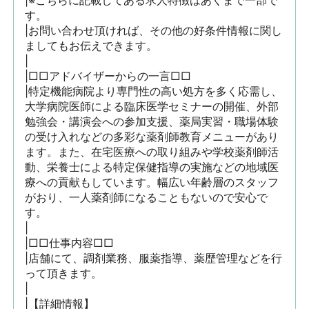
|※こちらに記載してある求人特徴はあくまで一部で
す。

|お問い合わせ頂ければ、その他の好条件情報に関し
ましてもお伝えできます。

|

|□□アドバイザーからの一言□□

|特定機能病院より専門性の高い処方を多く応需し、
大学病院医師による臨床医学セミナーの開催、外部
勉強会・講演会への参加支援、薬局実習・職場体験
の受け入れなどの多彩な薬剤師教育メニューがあり
ます。また、在宅医療への取り組みや学校薬剤師活
動、栄養士による特定保健指導の実施などの地域医
療への貢献もしています。幅広い年齢層のスタッフ
がおり、一人薬剤師になることもないので安心で
す。

|

|□□仕事内容□□

|店舗にて、調剤業務、服薬指導、薬歴管理などを行
って頂きます。 

|

|【詳細情報】 
