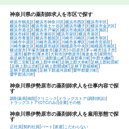
神奈川県
の薬剤師求人を市区で探す
横浜市鶴見区
|
横浜市神奈川区
|
横浜市西区
|
横浜市中区
|
横浜市南区
|
横浜市保土ケ谷区
|
横浜市磯子区
|
横浜市金沢区
|
横浜市港北区
|
横浜市戸塚区
|
横浜市港南区
|
横浜市旭区
|
横浜市緑区
|
横浜市瀬谷区
|
横浜市栄区
|
横浜市泉区
|
横浜市青葉区
|
横浜市都筑区
|
川崎市川崎区
|
川崎市幸区
|
川崎市中原区
|
川崎市高津区
|
川崎市多摩区
|
川崎市宮前区
|
川崎市麻生区
|
相模原市緑区
|
相模原市中央区
|
相模原市南区
|
横須賀市
|
平塚市
|
鎌倉市
|
藤沢市
|
小田原市
|
茅ヶ崎市
|
逗子市
|
三浦市
|
秦野市
|
厚木市
|
大和市
|
伊勢原市
|
海老名市
|
座間市
|
南足柄市
|
綾瀬市
|
三浦郡葉山町
|
高座郡寒川町
|
中郡大磯町
|
中郡二宮町
|
足柄上郡中井町
|
足柄上郡大井町
|
足柄上郡松田町
|
足柄上郡山北町
|
足柄上郡開成町
|
足柄下郡箱根町
|
足柄下郡真鶴町
|
足柄下郡湯河原町
|
愛甲郡愛川町
|
愛甲郡清川村
|
神奈川県伊勢原市の
薬剤師求人を仕事内容で探
す
調剤薬局
|
病院
|
クリニック
|
ドラッグストア(調剤併設)
|
ドラッグストア(OTCのみ)
|
企業
|
その他
神奈川県伊勢原市の
薬剤師求人を雇用形態で探
す
正社員
|
契約社員
|
パート
|
派遣
|
こだわらない