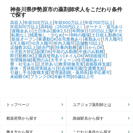
神奈川県伊勢原市の
薬剤師求人をこだわり条件
で探す
高収入
|
年収500万以上
|
年収600万以上
|
年収700万以上
|
年収800万以上
|
高時給（2500円以上）
|
ボーナス・賞与あり
|
退職金あり
|
土日休み
|
週休2.5日
|
年間休日120日以上
|
駅チカ
|
転勤なし
|
残業無し・少なめ
|
〜18時の職場
|
土日祝も勤務OK
|
新規オープン
|
車通勤OK
|
在宅業務あり
|
夜勤あり
|
1月入職可
|
4月入職可
|
10月入職可
|
年内入職可
|
店舗数10以上
|
店舗数30以上
|
総合門前
|
扶養内勤務
|
週1日からOK
|
小児処方対応
|
副業OK
|
午前のみ勤務
|
午後のみ勤務
|
即日勤務OK
|
正職員登用あり
|
ネイルOK
|
WEB面接可
|
管理職候補
|
夜間のみ
|
大手チェーン
|
住宅補助あり
|
寮・社宅あり
|
託児所あり
|
教育研修充実
|
資格取得支援
|
産休・育休取得実績あり
|
社会保険完備
|
交通費支給
|
引越し手当
|
復職支援
|
管理薬剤師・薬局長
|
新卒応募可
|
未経験OK
|
ブランクOK
|
年齢不問
|
60歳以上可
トップページ
ユアジョブ薬剤師とは
都道府県から探す
路線駅名から探す
働き方から探す
こだわり条件から探す