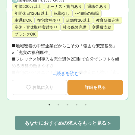
年収500万以上
ボーナス・賞与あり
退職金あり
年間休日120日以上
転勤なし
〜18時の職場
車通勤OK
在宅業務あり
店舗数30以上
教育研修充実
産休・育休取得実績あり
社会保険完備
交通費支給
ブランクOK
■地域密着の中堅企業だからこその「強固な安定基盤」
×「充実の福利厚生」

与
■フレックス制導入＆完全週休2日制で自分でシフトを組
は
める抜群の働きやすさ

■在宅のパイオニア！今後の調剤報酬改定にも強い「市場
...続きを読む
価値の高いキャリア」

■外来・調剤・配達は一切なし！徹底した分業制で「対人
お気に入り
詳細を見る
業務」に100%集中

■患者様の生活に寄り添い、窓口よりも近い距離で深い関
係性を築けるやりがい
あなたにおすすめの求人をもっと見る >