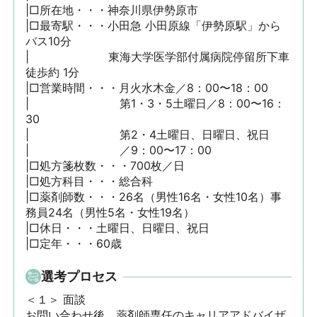
|□所在地・・・神奈川県伊勢原市

|□最寄駅・・・小田急 小田原線「伊勢原駅」から
バス10分

|　　　　　　　東海大学医学部付属病院停留所下車 
徒歩約 1分

|□営業時間・・・月火水木金／8：00〜18：00

|　　　　　　　　第1・3・5土曜日／8：00〜16：
30

|　　　　　　　　第2・4土曜日、日曜日、祝日

|　　　　　　　　／9：00〜17：00

|□処方箋枚数・・・700枚／日 

|□処方科目・・・総合科 

|□薬剤師数・・・26名（男性16名・女性10名）事
務員24名（男性5名・女性19名）

|□休日・・・土曜日、日曜日、祝日

|□定年・・・60歳
選考プロセス
＜１＞ 面談　

お問い合わせ後、薬剤師専任のキャリアアドバイザ