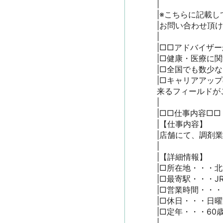
|

|※こちらに記載し
|お問い合わせ頂
|

|□□アドバイザー
|□健康・医療に
|□全国でも数少
|□キャリアアッ
来るフィールドがご
|

|□□仕事内容□□

|【仕事内容】

|店舗にて、調剤業
|

|【詳細情報】

|□所在地・・・北海
|□最寄駅・・・JR
|□営業時間・・・月
|□休日・・・日曜日
|□定年・・・60歳
|
