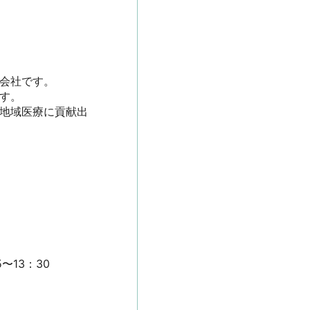
社です。

。

ら地域医療に貢献出
3：30
