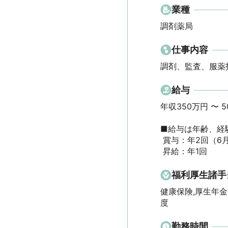
業種
調剤薬局
仕事内容
調剤、監査、服薬
給与
年収350万円 〜 500
■給与は年齢、経験
 賞与：年2回（6月・12月）

 昇給：年1回
福利厚生諸手
健康保険,厚生年金
度
勤務時間