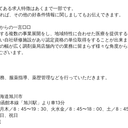
てある求人特徴はあくまで一部です。

ければ、その他の好条件情報に関しましてもお伝えできます。

からの一言□□

関する複数の事業展開をし、地域特性に合わせた医療を提供する会
ない自社研修施設があり認定資格の単位取得をすることが出来ます
プの幅が広く調剤薬局店舗内での業務に留まらず様々な角度か
ざいます。

務、服薬指導、薬歴管理などを行っていただきます。

道旭川市

函館本線「旭川駅」より車13分

木／8：45〜19：30、火水金／8：45〜18：00、土／8：45〜1
、祝日


