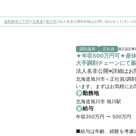
薬剤師求人TOP
北海道
旭川市
法人名非公開※詳細はお問い合わせください♪
調剤薬局
正社員
適正認定事
★年収500万円可★産
大手調剤チェーンにて薬
法人名非公開※詳細はお
北海道旭川市＜正社員/調
います。まずはお気軽にお
勤務地
北海道旭川市 旭川駅
給与
年収350万円 〜 500万円

■給与は年齢、経験を考慮の