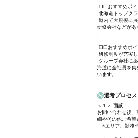
|□□おすすめポイン
|北海道トップクラ
|道内で大規模に
研修会社などがあ
|

|

|□□おすすめポイン
|研修制度が充実して
|グループ会社に
海道に全社員を集
います。

|
選考プロセス
＜１＞ 面談　

お問い合わせ後、
細やその他ご希望条
　※エリア、勤務時