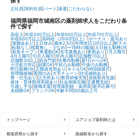
探す
正社員
|
契約社員
|
パート
|
派遣
|
こだわらない
福岡県福岡市城南区の
薬剤師求人をこだわり条
件で探す
高収入
|
年収500万以上
|
年収600万以上
|
年収700万以上
|
年収800万以上
|
高時給（2500円以上）
|
ボーナス・賞与あり
|
退職金あり
|
土日休み
|
週休2.5日
|
年間休日120日以上
|
駅チカ
|
転勤なし
|
残業無し・少なめ
|
〜18時の職場
|
土日祝も勤務OK
|
新規オープン
|
車通勤OK
|
在宅業務あり
|
夜勤あり
|
1月入職可
|
4月入職可
|
10月入職可
|
年内入職可
|
店舗数10以上
|
店舗数30以上
|
総合門前
|
扶養内勤務
|
週1日からOK
|
小児処方対応
|
副業OK
|
午前のみ勤務
|
午後のみ勤務
|
即日勤務OK
|
正職員登用あり
|
ネイルOK
|
WEB面接可
|
管理職候補
|
夜間のみ
|
大手チェーン
|
住宅補助あり
|
寮・社宅あり
|
託児所あり
|
教育研修充実
|
資格取得支援
|
産休・育休取得実績あり
|
社会保険完備
|
交通費支給
|
引越し手当
|
復職支援
|
管理薬剤師・薬局長
|
新卒応募可
|
未経験OK
|
ブランクOK
|
年齢不問
|
60歳以上可
トップページ
ユアジョブ薬剤師とは
都道府県から探す
路線駅名から探す