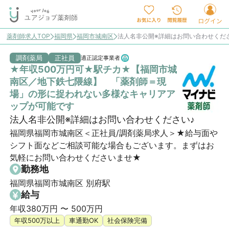
薬剤師求人TOP
福岡県
福岡市城南区
法人名非公開※詳細はお問い合わせくだ
調剤薬局
正社員
適正認定事業者
★年収500万円可★駅チカ★【福岡市城
南区／地下鉄七隈線】 「薬剤師＝現
場」の形に捉われない多様なキャリアア
ップが可能です
法人名非公開※詳細はお問い合わせください♪
福岡県福岡市城南区＜正社員/調剤薬局求人＞★給与面や
シフト面などご相談可能な場合もございます。まずはお
気軽にお問い合わせくださいませ★
勤務地
福岡県福岡市城南区 別府駅
給与
年収380万円 〜 500万円
年収500万以上
車通勤OK
社会保険完備