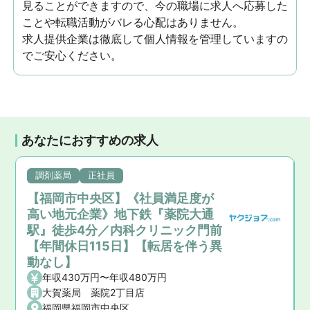
見ることができますので、今の職場に求人へ応募した
ことや転職活動がバレる心配はありません。
求人提供企業は徹底して個人情報を管理していますの
でご安心ください。
あなたにおすすめの求人
調剤薬局
正社員
【福岡市中央区】《社員満足度が
高い地元企業》地下鉄『薬院大通
駅』徒歩4分／内科クリニック門前
【年間休日115日】【転居を伴う異
動なし】
等（応相談） 昇給 年1回（4月）
年収430万円〜年収480万円
(下関・門司港?博多) スペースワールド駅から徒歩で20分
大賀薬局 薬院2丁目店
スワールド駅から徒歩で20分
福岡県福岡市中央区