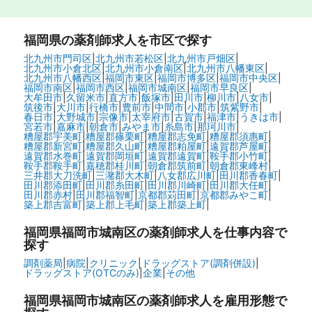
福岡県
の薬剤師求人を市区で探す
北九州市門司区
|
北九州市若松区
|
北九州市戸畑区
|
北九州市小倉北区
|
北九州市小倉南区
|
北九州市八幡東区
|
北九州市八幡西区
|
福岡市東区
|
福岡市博多区
|
福岡市中央区
|
福岡市南区
|
福岡市西区
|
福岡市城南区
|
福岡市早良区
|
大牟田市
|
久留米市
|
直方市
|
飯塚市
|
田川市
|
柳川市
|
八女市
|
筑後市
|
大川市
|
行橋市
|
豊前市
|
中間市
|
小郡市
|
筑紫野市
|
春日市
|
大野城市
|
宗像市
|
太宰府市
|
古賀市
|
福津市
|
うきは市
|
宮若市
|
嘉麻市
|
朝倉市
|
みやま市
|
糸島市
|
那珂川市
|
糟屋郡宇美町
|
糟屋郡篠栗町
|
糟屋郡志免町
|
糟屋郡須惠町
|
糟屋郡新宮町
|
糟屋郡久山町
|
糟屋郡粕屋町
|
遠賀郡芦屋町
|
遠賀郡水巻町
|
遠賀郡岡垣町
|
遠賀郡遠賀町
|
鞍手郡小竹町
|
鞍手郡鞍手町
|
嘉穂郡桂川町
|
朝倉郡筑前町
|
朝倉郡東峰村
|
三井郡大刀洗町
|
三潴郡大木町
|
八女郡広川町
|
田川郡香春町
|
田川郡添田町
|
田川郡糸田町
|
田川郡川崎町
|
田川郡大任町
|
田川郡赤村
|
田川郡福智町
|
京都郡苅田町
|
京都郡みやこ町
|
築上郡吉富町
|
築上郡上毛町
|
築上郡築上町
|
福岡県福岡市城南区の
薬剤師求人を仕事内容で
探す
調剤薬局
|
病院
|
クリニック
|
ドラッグストア(調剤併設)
|
ドラッグストア(OTCのみ)
|
企業
|
その他
福岡県福岡市城南区の
薬剤師求人を雇用形態で