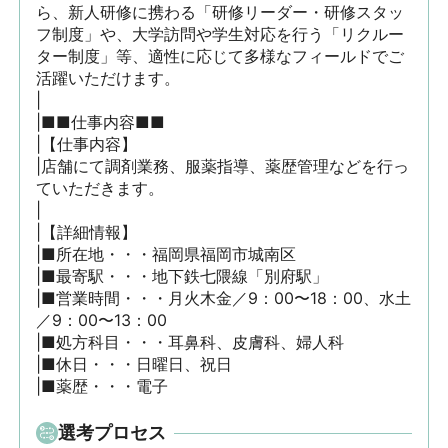
ら、新人研修に携わる「研修リーダー・研修スタッ
フ制度」や、大学訪問や学生対応を行う「リクルー
ター制度」等、適性に応じて多様なフィールドでご
活躍いただけます。

|

|■■仕事内容■■

|【仕事内容】

|店舗にて調剤業務、服薬指導、薬歴管理などを行っ
ていただきます。

|

|【詳細情報】

|■所在地・・・福岡県福岡市城南区

|■最寄駅・・・地下鉄七隈線「別府駅」

|■営業時間・・・月火木金／9：00〜18：00、水土
／9：00〜13：00

|■処方科目・・・耳鼻科、皮膚科、婦人科

|■休日・・・日曜日、祝日

|■薬歴・・・電子
選考プロセス