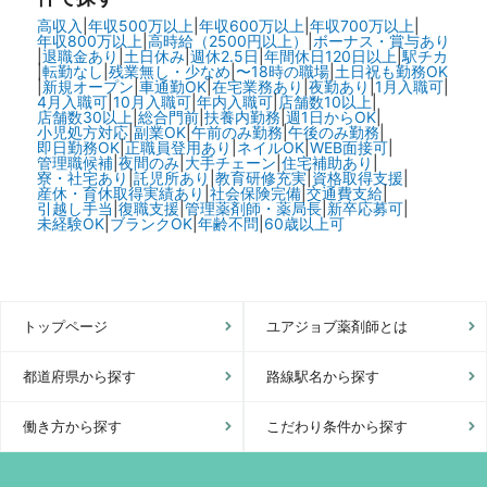
高収入
|
年収500万以上
|
年収600万以上
|
年収700万以上
|
年収800万以上
|
高時給（2500円以上）
|
ボーナス・賞与あり
|
退職金あり
|
土日休み
|
週休2.5日
|
年間休日120日以上
|
駅チカ
|
転勤なし
|
残業無し・少なめ
|
〜18時の職場
|
土日祝も勤務OK
|
新規オープン
|
車通勤OK
|
在宅業務あり
|
夜勤あり
|
1月入職可
|
4月入職可
|
10月入職可
|
年内入職可
|
店舗数10以上
|
店舗数30以上
|
総合門前
|
扶養内勤務
|
週1日からOK
|
小児処方対応
|
副業OK
|
午前のみ勤務
|
午後のみ勤務
|
即日勤務OK
|
正職員登用あり
|
ネイルOK
|
WEB面接可
|
管理職候補
|
夜間のみ
|
大手チェーン
|
住宅補助あり
|
寮・社宅あり
|
託児所あり
|
教育研修充実
|
資格取得支援
|
産休・育休取得実績あり
|
社会保険完備
|
交通費支給
|
引越し手当
|
復職支援
|
管理薬剤師・薬局長
|
新卒応募可
|
未経験OK
|
ブランクOK
|
年齢不問
|
60歳以上可
トップページ
ユアジョブ薬剤師とは
都道府県から探す
路線駅名から探す
働き方から探す
こだわり条件から探す