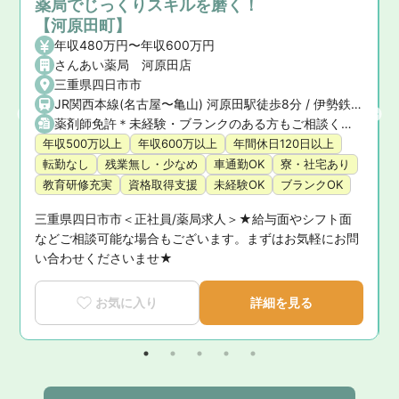
薬局でじっくりスキルを磨く！
【河原田町】
年収480万円〜年収600万円
0分
さんあい薬局 河原田店
三重県四日市市
JR関西本線(名古屋〜亀山) 河原田駅徒歩8分 / 伊勢鉄道伊勢線 河原田駅徒歩8分
薬剤師免許＊未経験・ブランクのある方もご相談ください
年収500万以上
年収600万以上
年間休日120日以上
転勤なし
残業無し・少なめ
車通勤OK
寮・社宅あり
教育研修充実
資格取得支援
未経験OK
ブランクOK
駅
三重県四日市市＜正社員/薬局求人＞★給与面やシフト面
い
などご相談可能な場合もございます。まずはお気軽にお問
い合わせくださいませ★
お気に入り
詳細を見る