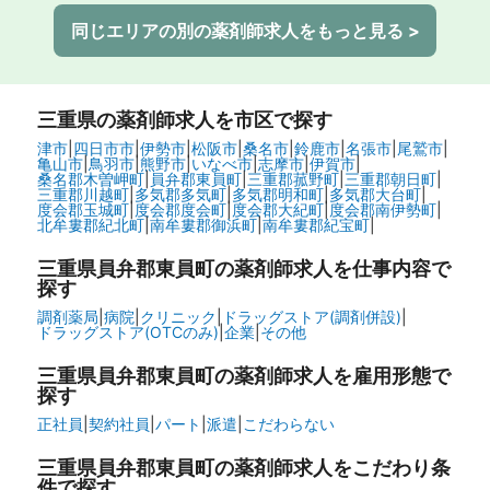
同じエリアの別の薬剤師求人をもっと見る >
三重県
の薬剤師求人を市区で探す
津市
|
四日市市
|
伊勢市
|
松阪市
|
桑名市
|
鈴鹿市
|
名張市
|
尾鷲市
|
亀山市
|
鳥羽市
|
熊野市
|
いなべ市
|
志摩市
|
伊賀市
|
桑名郡木曽岬町
|
員弁郡東員町
|
三重郡菰野町
|
三重郡朝日町
|
三重郡川越町
|
多気郡多気町
|
多気郡明和町
|
多気郡大台町
|
度会郡玉城町
|
度会郡度会町
|
度会郡大紀町
|
度会郡南伊勢町
|
北牟婁郡紀北町
|
南牟婁郡御浜町
|
南牟婁郡紀宝町
|
三重県員弁郡東員町の
薬剤師求人を仕事内容で
探す
調剤薬局
|
病院
|
クリニック
|
ドラッグストア(調剤併設)
|
ドラッグストア(OTCのみ)
|
企業
|
その他
三重県員弁郡東員町の
薬剤師求人を雇用形態で
探す
正社員
|
契約社員
|
パート
|
派遣
|
こだわらない
三重県員弁郡東員町の
薬剤師求人をこだわり条
件で探す