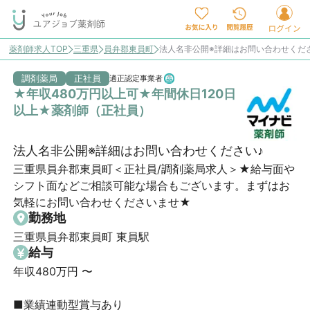
薬剤師求人TOP
三重県
員弁郡東員町
法人名非公開※詳細はお問い合わせくだ
調剤薬局
正社員
適正認定事業者
★年収480万円以上可★年間休日120日
以上★薬剤師（正社員）
法人名非公開※詳細はお問い合わせください♪
三重県員弁郡東員町＜正社員/調剤薬局求人＞★給与面や
シフト面などご相談可能な場合もございます。まずはお
気軽にお問い合わせくださいませ★
勤務地
三重県員弁郡東員町 東員駅
給与
年収480万円 〜 

■業績連動型賞与あり