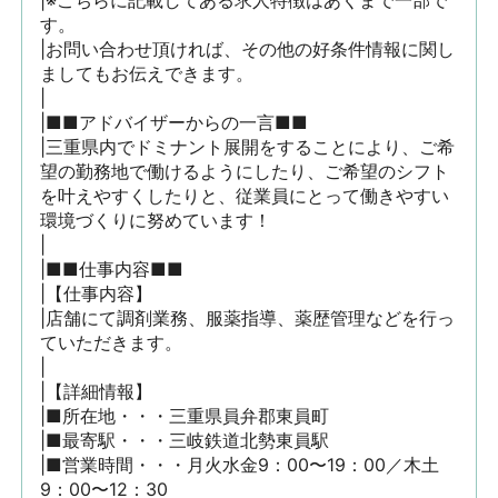
|※こちらに記載してある求人特徴はあくまで一部で
す。

|お問い合わせ頂ければ、その他の好条件情報に関し
ましてもお伝えできます。

|

|■■アドバイザーからの一言■■

|三重県内でドミナント展開をすることにより、ご希
望の勤務地で働けるようにしたり、ご希望のシフト
を叶えやすくしたりと、従業員にとって働きやすい
環境づくりに努めています！

|

|■■仕事内容■■

|【仕事内容】

|店舗にて調剤業務、服薬指導、薬歴管理などを行っ
ていただきます。

|

|【詳細情報】

|■所在地・・・三重県員弁郡東員町

|■最寄駅・・・三岐鉄道北勢東員駅

|■営業時間・・・月火水金9：00〜19：00／木土
9：00〜12：30
