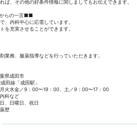
ければ、その他の好条件情報に関しましてもお伝えできます。

からの一言■■

で、内科中心に応需しています。

トを充実させることができます。

剤業務、服薬指導などを行っていただきます。

県成田市

成田線「成田駅」

火水金／9：00〜19：00、土／9：00〜17：00

科など

日、日曜日、祝日

子薬歴