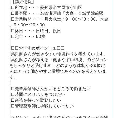
|【詳細情報】

|□所在地・・・愛知県名古屋市守山区

|□最寄駅・・・名鉄瀬戸線「大森・金城学院前駅」

|□営業時間・・・月火水土／9：00〜18：00、木金
／9：00〜20：00

|□休日・・・日曜日、祝日

|□定年・・・60歳

|

|□□おすすめポイント１□□

|薬剤師さんが働きやすい環境作りを考えています。

|薬剤師さんが考える「働きやすい環境」のビジョン
をしっかりと受け止め、どのような体制が薬剤師さ
んにとって働きやすい環境であるのかを考えていま
す。

|

|□先輩薬剤師さんがいるところで働きたい

|□時間にメリハリをつけたい

|□余裕を持って勤務したい

|□管理薬剤師に挑戦していきたい

|

|などなど、まずはお考えのビジョンをマイナビ薬剤