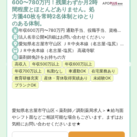
600〜780万円！残業わずか月2時
間程度とほとんどありません。処
方箋40枚を常時2名体制とゆとり
のある体制。
年収600万円〜780万円 通勤手当、役職手当、資格手当
法人名非公開※詳細はお問い合わせください♪
愛知県名古屋市守山区 ＪＲ中央本線（名古屋-塩尻） 高蔵寺駅
ＪＲ中央本線（名古屋-塩尻） 高蔵寺駅
薬剤師免許をお持ちの方
高収入
年収500万以上
年収600万以上
年収700万以上
転勤なし
車通勤OK
在宅業務あり
教育研修充実
産休・育休取得実績あり
未経験OK
ブランクOK
愛知県名古屋市守山区＜薬剤師／調剤薬局求人＞★給与面
軽
やシフト面などご相談可能な場合もございます。まずはお
気軽にお問い合わせくださいませ★