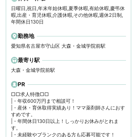
日曜日,祝日,年末年始休暇,夏季休暇,有給休暇,慶弔休
暇,出産・育児休暇,介護休暇,その他休暇,週休2日制,
年間休日130日
勤務地
愛知県名古屋市守山区 大森・金城学院前駅
最寄り駅
大森・金城学院前駅
PR
□□求人特徴□□

|・年収600万円まで相談可！

|・産休・育休取得実績あり！ママ薬剤師さんにおす
すめです。

|・年間休日130日以上！しっかりお休みがとれま
す。

|・未経験やブランクのある方も応募可能です！
