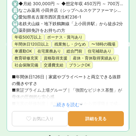
◆月給 300,000円 ～ ◆想定年収 450万円 ～ 700万円 ※ご経験や前職の給与を考慮の上、決定いたします。 ◆昇給・賞与 ・昇給： あり ・賞与： あり（年2回）
なごみ薬局 小田井店（シップヘルスケアファーマシー株式会社）
愛知県名古屋市西区貴生町236-1
名鉄犬山線・地下鉄鶴舞線「上小田井駅」から徒歩2分
薬剤師免許をお持ちの方
年収500万以上
ボーナス・賞与あり
年間休日120日以上
残業無し・少なめ
〜18時の職場
車通勤OK
在宅業務あり
総合門前
住宅補助あり
教育研修充実
資格取得支援
産休・育休取得実績あり
社会保険完備
交通費支給
ブランクOK
■年間休日126日｜家庭やプライベートと両立できる抜群
の働きやすさ

■東証プライム上場グループ｜「強固なビジネス基盤」が
お
母体の圧倒的な安心感

■充実の研修制度｜未経験・ブランクから管理職まで成長
...続きを読む
を徹底サポート

■育休復帰率100％！｜ライフステージの変化に寄り添う
お気に入り
詳細を見る
手厚いサポート体制

■新卒3年定着率95.5％｜「社員が転職活動をしなくてい