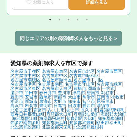
お気に入り
詳細を見る
同じエリアの別の薬剤師求人をもっと見る >
愛知県
の薬剤師求人を市区で探す
名古屋市千種区
|
名古屋市東区
|
名古屋市北区
|
名古屋市西区
|
名古屋市中村区
|
名古屋市中区
|
名古屋市昭和区
|
名古屋市瑞穂区
|
名古屋市熱田区
|
名古屋市中川区
|
名古屋市港区
|
名古屋市南区
|
名古屋市守山区
|
名古屋市緑区
|
名古屋市名東区
|
名古屋市天白区
|
豊橋市
|
岡崎市
|
一宮市
|
瀬戸市
|
半田市
|
春日井市
|
豊川市
|
津島市
|
碧南市
|
刈谷市
|
豊田市
|
安城市
|
西尾市
|
蒲郡市
|
犬山市
|
常滑市
|
江南市
|
小牧市
|
稲沢市
|
新城市
|
東海市
|
大府市
|
知多市
|
知立市
|
尾張旭市
|
高浜市
|
岩倉市
|
豊明市
|
日進市
|
田原市
|
愛西市
|
清須市
|
北名古屋市
|
弥富市
|
みよし市
|
あま市
|
長久手市
|
愛知郡東郷町
|
西春日井郡豊山町
|
丹羽郡大口町
|
丹羽郡扶桑町
|
海部郡大治町
|
海部郡蟹江町
|
海部郡飛島村
|
知多郡阿久比町
|
知多郡東浦町
|
知多郡南知多町
|
知多郡美浜町
|
知多郡武豊町
|
額田郡幸田町
|
北設楽郡設楽町
|
北設楽郡東栄町
|
北設楽郡豊根村
|