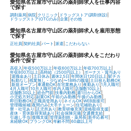
愛知県名古屋市守山区の
薬剤師求人を仕事内容
で探す
調剤薬局
|
病院
|
クリニック
|
ドラッグストア(調剤併設)
|
ドラッグストア(OTCのみ)
|
企業
|
その他
愛知県名古屋市守山区の
薬剤師求人を雇用形態
で探す
正社員
|
契約社員
|
パート
|
派遣
|
こだわらない
愛知県名古屋市守山区の
薬剤師求人をこだわり
条件で探す
高収入
|
年収500万以上
|
年収600万以上
|
年収700万以上
|
年収800万以上
|
高時給（2500円以上）
|
ボーナス・賞与あり
|
退職金あり
|
土日休み
|
週休2.5日
|
年間休日120日以上
|
駅チカ
|
転勤なし
|
残業無し・少なめ
|
〜18時の職場
|
土日祝も勤務OK
|
新規オープン
|
車通勤OK
|
在宅業務あり
|
夜勤あり
|
1月入職可
|
4月入職可
|
10月入職可
|
年内入職可
|
店舗数10以上
|
店舗数30以上
|
総合門前
|
扶養内勤務
|
週1日からOK
|
小児処方対応
|
副業OK
|
午前のみ勤務
|
午後のみ勤務
|
即日勤務OK
|
正職員登用あり
|
ネイルOK
|
WEB面接可
|
管理職候補
|
夜間のみ
|
大手チェーン
|
住宅補助あり
|
寮・社宅あり
|
託児所あり
|
教育研修充実
|
資格取得支援
|
産休・育休取得実績あり
|
社会保険完備
|
交通費支給
|
引越し手当
|
復職支援
|
管理薬剤師・薬局長
|
新卒応募可
|
未経験OK
|
ブランクOK
|
年齢不問
|
60歳以上可