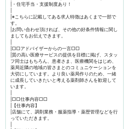
|・住宅手当・支援制度あり！

|

|※こちらに記載してある求人特徴はあくまで一部で
す。

|お問い合わせ頂ければ、その他の好条件情報に関し
ましてもお伝えできます。

|

|□□アドバイザーからの一言□□

|質の高い医療サービスの提供を目標に掲げ、スタッ
フ同士はもちろん、患者さま、医療機関をはじめ、
薬局近隣の地域の皆さまとのコミュニケーションを
大切にしています。より良い薬局作りのため、一緒
に成長していきたいと考える薬剤師さんを歓迎して
います。

|

|□□仕事内容□□

|【仕事内容】

|店舗にて、調剤業務・服薬指導・薬歴管理などを行
っていただきます。

|
