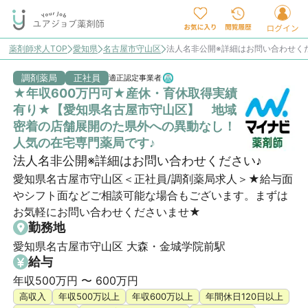
薬剤師求人TOP
愛知県
名古屋市守山区
法人名非公開※詳細はお問い合わせく
調剤薬局
正社員
適正認定事業者
★年収600万円可★産休・育休取得実績
有り★【愛知県名古屋市守山区】 地域
密着の店舗展開のた県外への異動なし！
人気の在宅専門薬局です♪
法人名非公開※詳細はお問い合わせください♪
愛知県名古屋市守山区＜正社員/調剤薬局求人＞★給与面
やシフト面などご相談可能な場合もございます。まずは
お気軽にお問い合わせくださいませ★
勤務地
愛知県名古屋市守山区 大森・金城学院前駅
給与
年収500万円 〜 600万円
高収入
年収500万以上
年収600万以上
年間休日120日以上