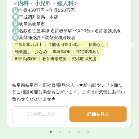
＜内科・小児科・婦人科＞
年収450万円〜年収550万円
平成調剤薬局 本店
岐阜県岐阜市
名鉄名古屋本線 名鉄岐阜駅バス20分 / 名鉄各務原線 名鉄岐阜駅バス20分 / JR東海道本線(浜松〜岐阜) 岐阜駅
薬剤師免許＊調剤実務経験者
年収500万以上
年間休日120日以上
転勤なし
残業無し・少なめ
車通勤OK
在宅業務あり
即日勤務OK
教育研修充実
資格取得支援
岐阜県岐阜市＜正社員/薬局求人＞★給与面やシフト面な
どご相談可能な場合もございます。まずはお気軽にお問い
合わせくださいませ★
お気に入り
詳細を見る