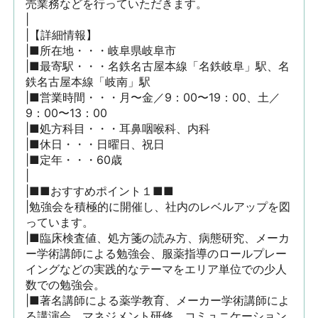
売業務などを行っていただきます。

|

|【詳細情報】

|■所在地・・・岐阜県岐阜市

|■最寄駅・・・名鉄名古屋本線「名鉄岐阜」駅、名
鉄名古屋本線「岐南」駅

|■営業時間・・・月〜金／9：00〜19：00、土／
9：00〜13：00

|■処方科目・・・耳鼻咽喉科、内科

|■休日・・・日曜日、祝日

|■定年・・・60歳

|

|■■おすすめポイント１■■

|勉強会を積極的に開催し、社内のレベルアップを図
っています。

|■臨床検査値、処方箋の読み方、病態研究、メーカ
ー学術講師による勉強会、服薬指導のロールプレー
イングなどの実践的なテーマをエリア単位での少人
数での勉強会。

|■著名講師による薬学教育、メーカー学術講師によ
る講演会、マネジメント研修、コミュニケーション