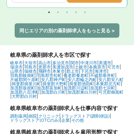
同じエリアの別の薬剤師求人をもっと見る >
岐阜県
の薬剤師求人を市区で探す
岐阜市
|
大垣市
|
高山市
|
多治見市
|
関市
|
中津川市
|
美濃市
|
瑞浪市
|
羽島市
|
恵那市
|
美濃加茂市
|
土岐市
|
各務原市
|
可児市
|
山県市
|
瑞穂市
|
飛騨市
|
本巣市
|
郡上市
|
下呂市
|
海津市
|
羽島郡岐南町
|
羽島郡笠松町
|
養老郡養老町
|
不破郡垂井町
|
不破郡関ケ原町
|
安八郡神戸町
|
安八郡輪之内町
|
安八郡安八町
|
揖斐郡揖斐川町
|
揖斐郡大野町
|
揖斐郡池田町
|
本巣郡北方町
|
加茂郡坂祝町
|
加茂郡富加町
|
加茂郡川辺町
|
加茂郡七宗町
|
加茂郡八百津町
|
加茂郡白川町
|
加茂郡東白川村
|
可児郡御嵩町
|
大野郡白川村
|
岐阜県岐阜市の
薬剤師求人を仕事内容で探す
調剤薬局
|
病院
|
クリニック
|
ドラッグストア(調剤併設)
|
ドラッグストア(OTCのみ)
|
企業
|
その他
岐阜県岐阜市の
薬剤師求人を雇用形態で探す