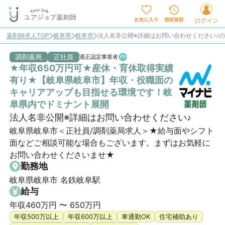
薬剤師求人TOP
岐阜県
岐阜市
法人名非公開※詳細はお問い合わせください♪
調剤薬局
正社員
適正認定事業者
★年収650万円可★産休・育休取得実績
有り★【岐阜県岐阜市】年収・役職面の
キャリアアップも目指せる環境です！岐
阜県内でドミナント展開
法人名非公開※詳細はお問い合わせください♪
岐阜県岐阜市＜正社員/調剤薬局求人＞★給与面やシフト
面などご相談可能な場合もございます。まずはお気軽に
お問い合わせくださいませ★
勤務地
岐阜県岐阜市 名鉄岐阜駅
給与
年収460万円 〜 650万円
年収500万以上
年収600万以上
車通勤OK
住宅補助あり