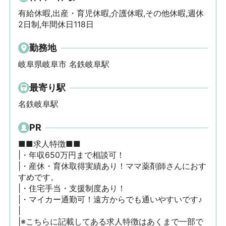
有給休暇,出産・育児休暇,介護休暇,その他休暇,週休
2日制,年間休日118日
勤務地
岐阜県岐阜市 名鉄岐阜駅
最寄り駅
名鉄岐阜駅
PR
■■求人特徴■■

|・年収650万円まで相談可！

|・産休・育休取得実績あり！ママ薬剤師さんにおす
すめです。

|・住宅手当・支援制度あり！

|・マイカー通勤可！遠方からでも通いやすいです♪

|

|※こちらに記載してある求人特徴はあくまで一部で