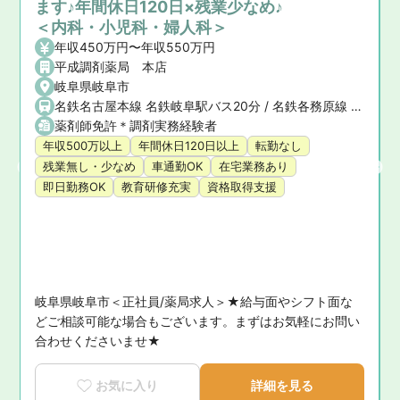
ます♪年間休日120日×残業少なめ♪
＜内科・小児科・婦人科＞
年収450万円〜年収550万円
平成調剤薬局 本店
岐阜県岐阜市
名鉄名古屋本線 名鉄岐阜駅バス20分 / 名鉄各務原線 名鉄岐阜駅バス20分 / JR東海道本線(浜松〜岐阜) 岐阜駅
薬剤師免許＊調剤実務経験者
年収500万以上
年間休日120日以上
転勤なし
鉄岐阜駅 (名鉄各務原線)
残業無し・少なめ
車通勤OK
在宅業務あり
即日勤務OK
教育研修充実
資格取得支援
な
岐阜県岐阜市＜正社員/薬局求人＞★給与面やシフト面な
どご相談可能な場合もございます。まずはお気軽にお問い
合わせくださいませ★
お気に入り
詳細を見る