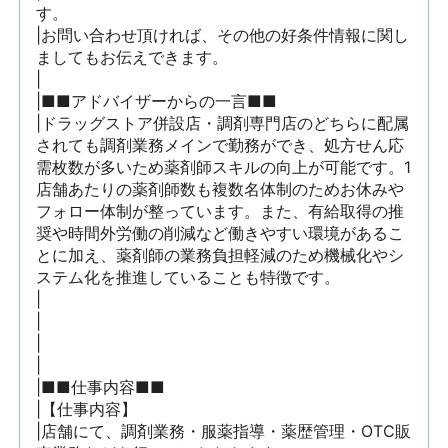
す。

|お問い合わせ頂ければ、その他の好条件情報に関し
ましてもお伝えできます。

|

|■■アドバイザーからの一言■■

|ドラッグストア併設店・調剤専門店のどちらに配属
されても調剤業務メインで勤務ができ、処方せん応
需枚数が多いため薬剤師スキルの向上が可能です。1
店舗あたりの薬剤師数も複数名体制のためお休みや
フォロー体制が整っています。また、有給取得の推
奨や時間外労働の削減など働きやすい環境があるこ
とに加え、薬剤師の業務負担軽減のため機械化やシ
ステム化を推進していることも特徴です。

|

|

|

|

|■■仕事内容■■

|【仕事内容】

|店舗にて、調剤業務・服薬指導・薬歴管理・OTC販