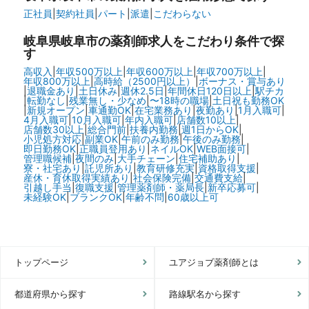
正社員
|
契約社員
|
パート
|
派遣
|
こだわらない
岐阜県岐阜市の
薬剤師求人をこだわり条件で探
す
高収入
|
年収500万以上
|
年収600万以上
|
年収700万以上
|
年収800万以上
|
高時給（2500円以上）
|
ボーナス・賞与あり
|
退職金あり
|
土日休み
|
週休2.5日
|
年間休日120日以上
|
駅チカ
|
転勤なし
|
残業無し・少なめ
|
〜18時の職場
|
土日祝も勤務OK
|
新規オープン
|
車通勤OK
|
在宅業務あり
|
夜勤あり
|
1月入職可
|
4月入職可
|
10月入職可
|
年内入職可
|
店舗数10以上
|
店舗数30以上
|
総合門前
|
扶養内勤務
|
週1日からOK
|
小児処方対応
|
副業OK
|
午前のみ勤務
|
午後のみ勤務
|
即日勤務OK
|
正職員登用あり
|
ネイルOK
|
WEB面接可
|
管理職候補
|
夜間のみ
|
大手チェーン
|
住宅補助あり
|
寮・社宅あり
|
託児所あり
|
教育研修充実
|
資格取得支援
|
産休・育休取得実績あり
|
社会保険完備
|
交通費支給
|
引越し手当
|
復職支援
|
管理薬剤師・薬局長
|
新卒応募可
|
未経験OK
|
ブランクOK
|
年齢不問
|
60歳以上可
トップページ
ユアジョブ薬剤師とは
都道府県から探す
路線駅名から探す