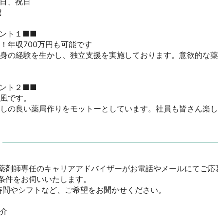
、祝日



ト１■■

！年収700万円も可能です

自身の経験を生かし、独立支援を実施しております。意欲的な
ト２■■

です。

通しの良い薬局作りをモットーとしています。社員も皆さん楽
薬剤師専任のキャリアアドバイザーがお電話やメールにてご応
件をお伺いいたします。

間やシフトなど、ご希望をお聞かせください。

　
