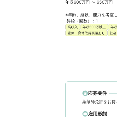
年収600万円 〜 650万円

※年齢、経験、能力を考慮し
 昇給（回数）：1
高収入
年収500万以上
年収
産休・育休取得実績あり
社会
応募要件
薬剤師免許をお持
雇用形態