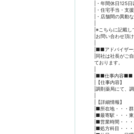
|・年間休日125
|・住宅手当・支援制
|・店舗間の異動な
|

|※こちらに記載し
|お問い合わせ頂
|

|■■アドバイザー
|同社は社長がご
ております。

|

|■■仕事内容■■

|【仕事内容】

|調剤薬局にて、調
|

|【詳細情報】

|■所在地・・・群
|■最寄駅・・・東
|■営業時間・・・月
|■処方科目・・・