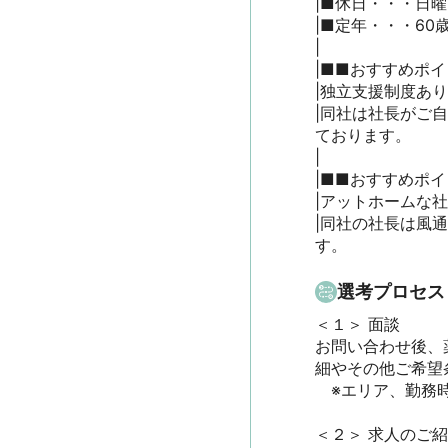
|■休日・・・日曜日
|■定年・・・60歳
|

|■■おすすめポイン
|独立支援制度あり
|同社は社長がご
ております。

|

|■■おすすめポイン
|アットホームな社風
|同社の社長は風
す。
選考プロセス
＜１＞ 面談　

お問い合わせ後、
細やその他ご希望条
　※エリア、勤務時
＜２＞ 求人のご紹介