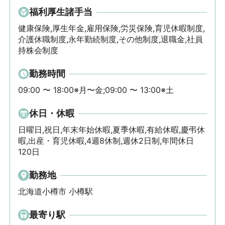
福利厚生諸手当
健康保険,厚生年金,雇用保険,労災保険,育児休暇制度,
介護休職制度,永年勤続制度,その他制度,退職金,社員
持株会制度
勤務時間
09:00 〜 18:00※月〜金;09:00 〜 13:00※土
休日・休暇
日曜日,祝日,年末年始休暇,夏季休暇,有給休暇,慶弔休
暇,出産・育児休暇,4週8休制,週休2日制,年間休日
120日
勤務地
北海道小樽市 小樽駅
最寄り駅