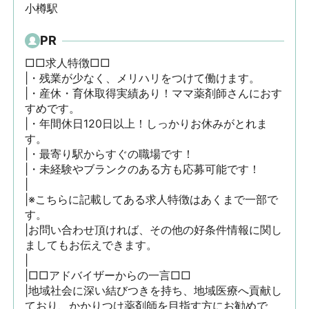
小樽駅
PR
□□求人特徴□□

|・残業が少なく、メリハリをつけて働けます。

|・産休・育休取得実績あり！ママ薬剤師さんにおす
すめです。

|・年間休日120日以上！しっかりお休みがとれま
す。

|・最寄り駅からすぐの職場です！

|・未経験やブランクのある方も応募可能です！

|

|※こちらに記載してある求人特徴はあくまで一部で
す。

|お問い合わせ頂ければ、その他の好条件情報に関し
ましてもお伝えできます。

|

|□□アドバイザーからの一言□□

|地域社会に深い結びつきを持ち、地域医療へ貢献し
ており、かかりつけ薬剤師を目指す方にお勧めで