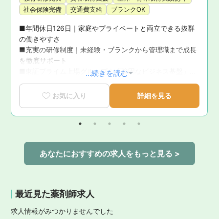
社会保険完備
交通費支給
ブランクOK
■年間休日126日｜家庭やプライベートと両立できる抜群
の働きやすさ

■充実の研修制度｜未経験・ブランクから管理職まで成長
を徹底サポート

■東証プライム上場グループ｜「強固なビジネス基盤」が
...続きを読む
母体の圧倒的な安心感

■育休復帰率100％！｜ライフステージの変化に寄り添う
お気に入り
詳細を見る
手厚いサポート体制

■新卒3年定着率95.5％｜「社員が転職活動をしなくてい
い環境」を追求した実績
あなたにおすすめの求人をもっと見る >
最近見た薬剤師求人
求人情報がみつかりませんでした