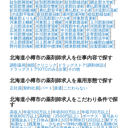
紋別郡興部町
|
紋別郡西興部村
|
紋別郡雄武町
|
網走郡大空町
|
虻田郡豊浦町
|
有珠郡壮瞥町
|
白老郡白老町
|
勇払郡厚真町
|
虻田郡洞爺湖町
|
勇払郡安平町
|
勇払郡むかわ町
|
沙流郡日高町
|
沙流郡平取町
|
新冠郡新冠町
|
浦河郡浦河町
|
様似郡様似町
|
幌泉郡えりも町
|
日高郡新ひだか町
|
河東郡音更町
|
河東郡士幌町
|
河東郡上士幌町
|
河東郡鹿追町
|
上川郡新得町
|
上川郡清水町
|
河西郡芽室町
|
河西郡中札内村
|
河西郡更別村
|
広尾郡大樹町
|
広尾郡広尾町
|
中川郡幕別町
|
中川郡池田町
|
中川郡豊頃町
|
中川郡本別町
|
足寄郡足寄町
|
足寄郡陸別町
|
十勝郡浦幌町
|
釧路郡釧路町
|
厚岸郡厚岸町
|
厚岸郡浜中町
|
川上郡標茶町
|
川上郡弟子屈町
|
阿寒郡鶴居村
|
白糠郡白糠町
|
野付郡別海町
|
標津郡中標津町
|
標津郡標津町
|
目梨郡羅臼町
|
北海道小樽市の
薬剤師求人を仕事内容で探す
調剤薬局
|
病院
|
クリニック
|
ドラッグストア(調剤併設)
|
ドラッグストア(OTCのみ)
|
企業
|
その他
北海道小樽市の
薬剤師求人を雇用形態で探す
正社員
|
契約社員
|
パート
|
派遣
|
こだわらない
北海道小樽市の
薬剤師求人をこだわり条件で探
す
高収入
|
年収500万以上
|
年収600万以上
|
年収700万以上
|
年収800万以上
|
高時給（2500円以上）
|
ボーナス・賞与あり
|
退職金あり
|
土日休み
|
週休2.5日
|
年間休日120日以上
|
駅チカ
|
転勤なし
|
残業無し・少なめ
|
〜18時の職場
|
土日祝も勤務OK
|
新規オープン
|
車通勤OK
|
在宅業務あり
|
夜勤あり
|
1月入職可
|