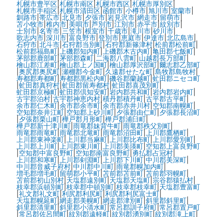
札幌市豊平区
|
札幌市南区
|
札幌市西区
|
札幌市厚別区
|
札幌市手稲区
|
札幌市清田区
|
函館市
|
小樽市
|
旭川市
|
室蘭市
|
釧路市
|
帯広市
|
北見市
|
夕張市
|
岩見沢市
|
網走市
|
留萌市
|
苫小牧市
|
稚内市
|
美唄市
|
芦別市
|
江別市
|
赤平市
|
紋別市
|
士別市
|
名寄市
|
三笠市
|
根室市
|
千歳市
|
滝川市
|
砂川市
|
歌志内市
|
深川市
|
富良野市
|
登別市
|
恵庭市
|
伊達市
|
北広島市
|
石狩市
|
北斗市
|
石狩郡当別町
|
石狩郡新篠津村
|
松前郡松前町
|
松前郡福島町
|
上磯郡知内町
|
上磯郡木古内町
|
亀田郡七飯町
|
茅部郡鹿部町
|
茅部郡森町
|
二海郡八雲町
|
山越郡長万部町
|
檜山郡江差町
|
檜山郡上ノ国町
|
檜山郡厚沢部町
|
爾志郡乙部町
|
奥尻郡奥尻町
|
瀬棚郡今金町
|
久遠郡せたな町
|
島牧郡島牧村
|
寿都郡寿都町
|
寿都郡黒松内町
|
磯谷郡蘭越町
|
虻田郡ニセコ町
|
虻田郡真狩村
|
虻田郡留寿都村
|
虻田郡喜茂別町
|
虻田郡京極町
|
虻田郡倶知安町
|
岩内郡共和町
|
岩内郡岩内町
|
古宇郡泊村
|
古宇郡神恵内村
|
積丹郡積丹町
|
古平郡古平町
|
余市郡仁木町
|
余市郡余市町
|
余市郡赤井川村
|
空知郡南幌町
|
空知郡奈井江町
|
空知郡上砂川町
|
夕張郡由仁町
|
夕張郡長沼町
|
夕張郡栗山町
|
樺戸郡月形町
|
樺戸郡浦臼町
|
樺戸郡新十津川町
|
雨竜郡妹背牛町
|
雨竜郡秩父別町
|
雨竜郡雨竜町
|
雨竜郡北竜町
|
雨竜郡沼田町
|
上川郡鷹栖町
|
上川郡東神楽町
|
上川郡当麻町
|
上川郡比布町
|
上川郡愛別町
|
上川郡上川町
|
上川郡東川町
|
上川郡美瑛町
|
空知郡上富良野町
|
空知郡中富良野町
|
空知郡南富良野町
|
勇払郡占冠村
|
上川郡和寒町
|
上川郡剣淵町
|
上川郡下川町
|
中川郡美深町
|
中川郡音威子府村
|
中川郡中川町
|
雨竜郡幌加内町
|
増毛郡増毛町
|
留萌郡小平町
|
苫前郡苫前町
|
苫前郡羽幌町
|
苫前郡初山別村
|
天塩郡遠別町
|
天塩郡天塩町
|
宗谷郡猿払村
|
枝幸郡浜頓別町
|
枝幸郡中頓別町
|
枝幸郡枝幸町
|
天塩郡豊富町
|
礼文郡礼文町
|
利尻郡利尻町
|
利尻郡利尻富士町
|
天塩郡幌延町
|
網走郡美幌町
|
網走郡津別町
|
斜里郡斜里町
|
斜里郡清里町
|
斜里郡小清水町
|
常呂郡訓子府町
|
常呂郡置戸町
|
常呂郡佐呂間町
|
紋別郡遠軽町
|
紋別郡湧別町
|
紋別郡滝上町
|