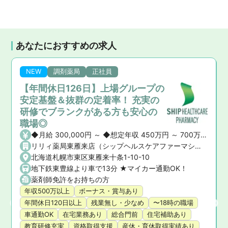
あなたにおすすめの求人
NEW
調剤薬局
正社員
【年間休日126日】上場グループの
安定基盤＆抜群の定着率！ 充実の
研修でブランクがある方も安心の
職場◎
◆月給 300,000円 ～ ◆想定年収 450万円 ～ 700万円 ※ご経験や前職の給与を考慮の上、決定いたします。 ◆昇給・賞与 ・昇給： あり ・賞与： あり（年2回）
リリィ薬局東雁来店（シップヘルスケアファーマシー株式会社）
北海道札幌市東区東雁来十条1-10-10
地下鉄東豊線より車で13分 ★マイカー通勤OK！
薬剤師免許をお持ちの方
年収500万以上
ボーナス・賞与あり
年間休日120日以上
残業無し・少なめ
〜18時の職場
車通勤OK
在宅業務あり
総合門前
住宅補助あり
教育研修充実
資格取得支援
産休・育休取得実績あり