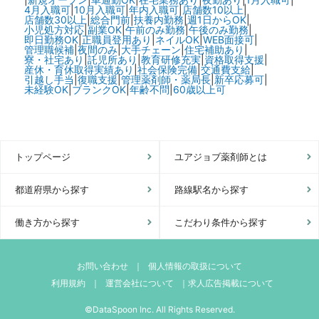
4月入職可
|
10月入職可
|
年内入職可
|
店舗数10以上
|
店舗数30以上
|
総合門前
|
扶養内勤務
|
週1日からOK
|
小児処方対応
|
副業OK
|
午前のみ勤務
|
午後のみ勤務
|
即日勤務OK
|
正職員登用あり
|
ネイルOK
|
WEB面接可
|
管理職候補
|
夜間のみ
|
大手チェーン
|
住宅補助あり
|
寮・社宅あり
|
託児所あり
|
教育研修充実
|
資格取得支援
|
産休・育休取得実績あり
|
社会保険完備
|
交通費支給
|
引越し手当
|
復職支援
|
管理薬剤師・薬局長
|
新卒応募可
|
未経験OK
|
ブランクOK
|
年齢不問
|
60歳以上可
トップページ
ユアジョブ薬剤師とは
都道府県から探す
路線駅名から探す
働き方から探す
こだわり条件から探す
お問い合わせ
｜
個人情報の取扱について
利用規約
｜
運営会社について
｜
求人広告掲載について
©DataSpoon Inc. All Rights Reserved.