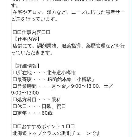
す。

|在宅やアロマ、漢方など、ニーズに応じた患者サー
ビスを行っています。

|

|□□仕事内容□□

|【仕事内容】

|店舗にて、調剤業務、服薬指導、薬歴管理などを行
っていただきます。

|

|【詳細情報】

|□所在地・・・北海道小樽市

|□最寄駅・・・JR函館本線「小樽駅」

|□営業時間・・・月〜金／9:00〜18:00、土／
9:00〜13:00

|□処方科目・・・眼科

|□休日・・・日曜、祝日

|□定年・・・60歳

|

|□□おすすめポイント１□□

|北海道トップクラスの調剤チェーンです
