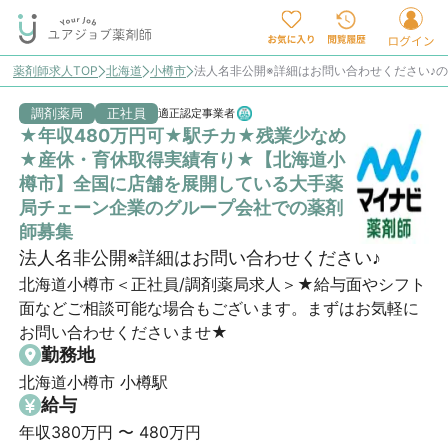
薬剤師求人TOP
北海道
小樽市
法人名非公開※詳細はお問い合わせください♪
調剤薬局
正社員
適正認定事業者
★年収480万円可★駅チカ★残業少なめ
★産休・育休取得実績有り★【北海道小
樽市】全国に店舗を展開している大手薬
局チェーン企業のグループ会社での薬剤
師募集
法人名非公開※詳細はお問い合わせください♪
北海道小樽市＜正社員/調剤薬局求人＞★給与面やシフト
面などご相談可能な場合もございます。まずはお気軽に
お問い合わせくださいませ★
勤務地
北海道小樽市 小樽駅
給与
年収380万円 〜 480万円
