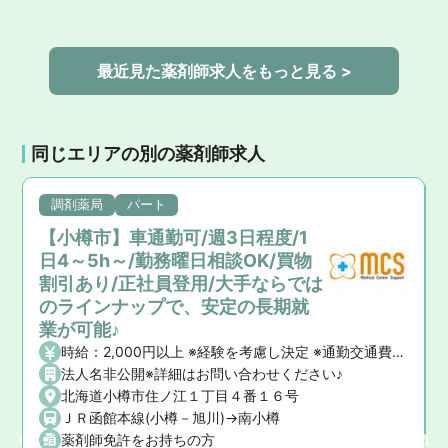
最近見た薬剤師求人をもっと見る >
同じエリアの別の薬剤師求人
調剤薬局
パート
【小樽市】車通勤可/週3日程度/1
日4～5h～/勤務曜日相談OK/買物
割引あり/正社員登用/大手ならでは
のラインナップで、安定の長期就
業が可能♪
時給：2,000円以上 ※経験を考慮し決定 ※通勤交通費(上限あり) ※時間外手当
法人名非公開※詳細はお問い合わせください♪
北海道小樽市住ノ江１丁目４番１６号
ＪＲ函館本線(小樽－旭川)->南小樽
薬剤師免許をお持ちの方