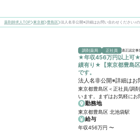
薬剤師求人TOP
東京都
豊島区
法人名非公開※詳細はお問い合わせください♪
調剤薬局
正社員
適正認定事
★年収456万円以上可
績有り★【東京都豊島区
です。
法人名非公開※詳細はお
東京都豊島区＜正社員/調
います。まずはお気軽にお
勤務地
東京都豊島区 北池袋駅
給与
年収456万円 〜 
