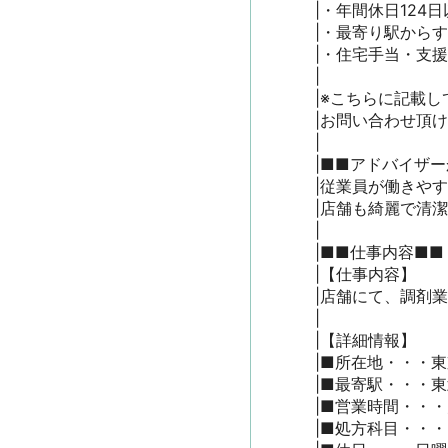
|・年間休日124
|・最寄り駅からす
|・住宅手当・支援制
|

|※こちらに記載し
|お問い合わせ頂
|

|■■アドバイザー
|従業員が働きや
|店舗も綺麗で清潔
|

|■■仕事内容■■

|【仕事内容】

|店舗にて、調剤業
|

|【詳細情報】

|■所在地・・・東京
|■最寄駅・・・東
|■営業時間・・・月
|■処方科目・・