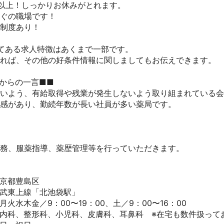
日以上！しっかりお休みがとれます。

ぐの職場です！

度あり！

てある求人特徴はあくまで一部です。

ければ、その他の好条件情報に関しましてもお伝えできます。

からの一言■■

すいよう、有給取得や残業が発生しないよう取り組まれている会社
感があり、勤続年数が長い社員が多い薬局です。

務、服薬指導、薬歴管理等を行っていただきます。

都豊島区

武東上線「北池袋駅」

火水木金／9：00〜19：00、土／9：00〜16：00

・内科、整形科、小児科、皮膚科、耳鼻科　※在宅も数件扱っており