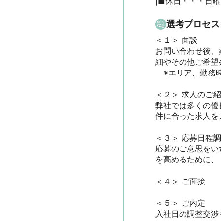
|■休日・・・日
選考プロセス
＜１＞ 面談　

お問い合わせ後、
細やその他ご希望条
　※エリア、勤務時
＜２＞ 求人のご紹介
弊社では多くの優
件に合った求人をご
＜３＞ 応募日程調整
応募のご意思をい
を高めるために、
＜４＞ ご面接

＜５＞ ご内定

入社日の調整交渉も