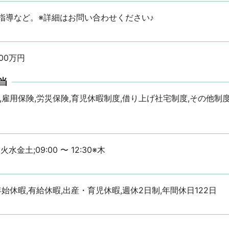
指導など。※詳細はお問い合わせください♪
00万円
当
,雇用保険,労災保険,育児休暇制度,借り上げ社宅制度,その他制
※月火水金土;09:00 〜 12:30※木
年始休暇,有給休暇,出産・育児休暇,週休2日制,年間休日122日