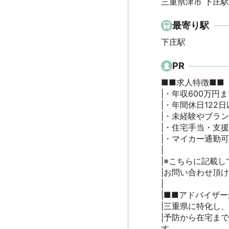
三重県津市 下庄駅
最寄り駅
下庄駅
PR
■■求人特徴■■

|・年収600万円ま
|・年間休日122
|・未経験やブラン
|・住宅手当・支援制
|・マイカー通勤可
|

|※こちらに記載し
|お問い合わせ頂
|

|■■アドバイザー
|三重県に特化し、
|予防から在宅ま
す。
