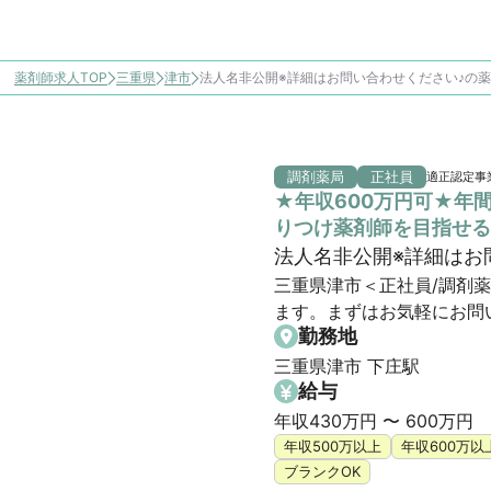
薬剤師求人TOP
三重県
津市
法人名非公開※詳細はお問い合わせください♪の
調剤薬局
正社員
適正認定事
★年収600万円可★年
りつけ薬剤師を目指せる
法人名非公開※詳細はお
三重県津市＜正社員/調剤
ます。まずはお気軽にお問
勤務地
三重県津市 下庄駅
給与
年収430万円 〜 600万円
年収500万以上
年収600万以
ブランクOK