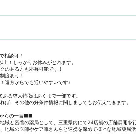
で相談可！

日以上！しっかりお休みがとれます。

クのある方も応募可能です！

度あり！

！遠方からでも通いやすいです♪

てある求人特徴はあくまで一部です。

ければ、その他の好条件情報に関しましてもお伝えできます。

からの一言■■

地域ど密着の薬局として、三重県内にて24店舗の店舗展開を行っ
で、地域の医師やケア職さんらと連携を深めて様々な地域薬局