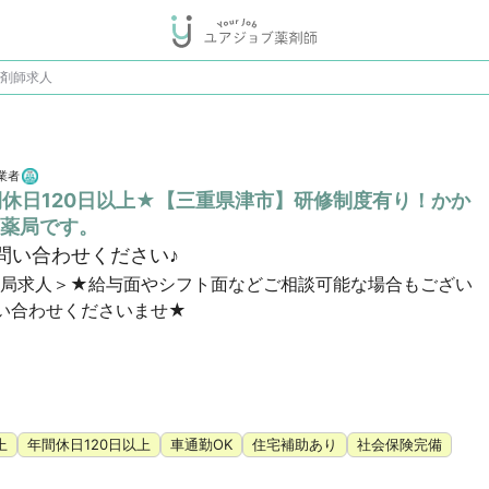
薬剤師求人
業者
間休日120日以上★【三重県津市】研修制度有り！かか
薬局です。
問い合わせください♪
薬局求人＞★給与面やシフト面などご相談可能な場合もござい
い合わせくださいませ★
上
年間休日120日以上
車通勤OK
住宅補助あり
社会保険完備