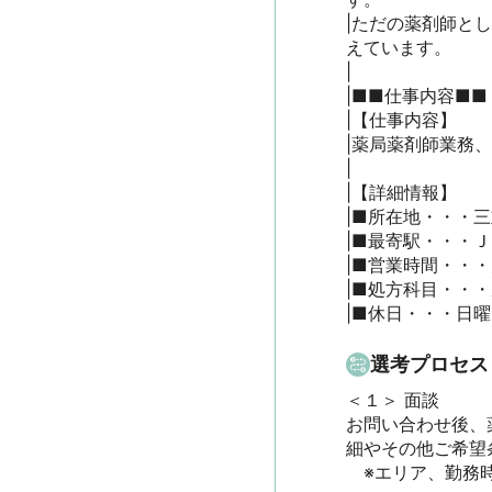
|ただの薬剤師と
えています。

|

|■■仕事内容■■

|【仕事内容】

|薬局薬剤師業務、
|

|【詳細情報】

|■所在地・・・三重
|■最寄駅・・・Ｊ
|■営業時間・・・月
|■処方科目・・・
|■休日・・・日
選考プロセス
＜１＞ 面談　

お問い合わせ後、
細やその他ご希望条
　※エリア、勤務時