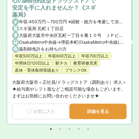
心の調剤併設型ドラッグストアで
安定を手に入れませんか？《スギ
薬局》
年収:450万円～700万円 ※経験・能力を考慮して決定いたします。 【昇給】年1回 【賞与】年2回(7月・12月)、業績賞与:年1回(業績連動型) 【諸手当】資格手当、時間外手当、通勤手当、子ども手当等
スギ薬局 瓦町１丁目店
線 近鉄日本橋駅徒歩1分
大阪府大阪市中央区瓦町一丁目６番１０号 ＪＰビル１階
OsakaMetro中央線->堺筋本町(OsakaMetro中央線),OsakaMetro堺筋線->堺筋本町(OsakaMetro堺筋線)
薬剤師免許をお持ちの方
年収500万以上
年収600万以上
年収700万以上
年間休日120日以上
駅チカ
教育研修充実
産休・育休取得実績あり
ブランクOK
大阪府大阪市＜正社員/ドラッグストア（調剤あり）求人＞
に
★給与面やシフト面などご相談可能な場合もございます。
まずはお気軽にお問い合わせくださいませ★
お気に入り
詳細を見る