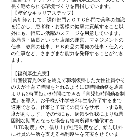
長く勤められる環境づくりを目指しています。

|【豊富なキャリアステップ】

|薬剤師として、調剤部門とＯＴＣ部門で薬学の知識
を活かし、患者様・お客様の健康に貢献すること以
外にも、幅広い活躍のステージを用意しています。
薬局長・店長といった店舗の運営、マネジメントの
仕事、教育の仕事、ＰＢ商品の開発の仕事・仕入れ
の仕事など、さまざまな能力を発揮することができ
ます。

|

|【福利厚生充実】

|出産後育児休業を終えて職場復帰した女性社員やそ
の夫が子育て時間をとれるように短時間勤務を通常
よりも2時間短い6時間にできる『育児短時間勤務制
度』を導入。お子様が小学校3年生を終了するまで
適用できる、仕事と子育ての両立をサポートする制
度があります。その他にも、病気や怪我により就業
困難な期間となった場合も給与所得を補償する
『LTD制度』や、借り上げ社宅制度など、給与以外
に社員の生活を支える福利厚生を充実させていま