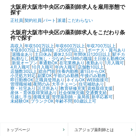
大阪府大阪市中央区の
薬剤師求人を雇用形態で
探す
正社員
|
契約社員
|
パート
|
派遣
|
こだわらない
大阪府大阪市中央区の
薬剤師求人をこだわり条
件で探す
高収入
|
年収500万以上
|
年収600万以上
|
年収700万以上
|
年収800万以上
|
高時給（2500円以上）
|
ボーナス・賞与あり
|
退職金あり
|
土日休み
|
週休2.5日
|
年間休日120日以上
|
駅チカ
|
転勤なし
|
残業無し・少なめ
|
〜18時の職場
|
土日祝も勤務OK
|
新規オープン
|
車通勤OK
|
在宅業務あり
|
夜勤あり
|
1月入職可
|
4月入職可
|
10月入職可
|
年内入職可
|
店舗数10以上
|
店舗数30以上
|
総合門前
|
扶養内勤務
|
週1日からOK
|
小児処方対応
|
副業OK
|
午前のみ勤務
|
午後のみ勤務
|
即日勤務OK
|
正職員登用あり
|
ネイルOK
|
WEB面接可
|
管理職候補
|
夜間のみ
|
大手チェーン
|
住宅補助あり
|
寮・社宅あり
|
託児所あり
|
教育研修充実
|
資格取得支援
|
産休・育休取得実績あり
|
社会保険完備
|
交通費支給
|
引越し手当
|
復職支援
|
管理薬剤師・薬局長
|
新卒応募可
|
未経験OK
|
ブランクOK
|
年齢不問
|
60歳以上可
トップページ
ユアジョブ薬剤師とは