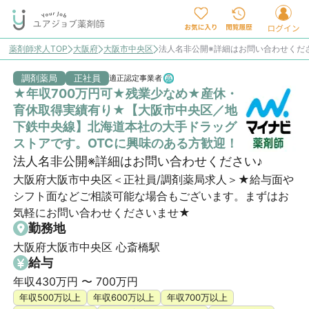
薬剤師求人TOP
大阪府
大阪市中央区
法人名非公開※詳細はお問い合わせくだ
調剤薬局
正社員
適正認定事業者
★年収700万円可★残業少なめ★産休・
育休取得実績有り★【大阪市中央区／地
下鉄中央線】北海道本社の大手ドラッグ
ストアです。OTCに興味のある方歓迎！
法人名非公開※詳細はお問い合わせください♪
大阪府大阪市中央区＜正社員/調剤薬局求人＞★給与面や
シフト面などご相談可能な場合もございます。まずはお
気軽にお問い合わせくださいませ★
勤務地
大阪府大阪市中央区 心斎橋駅
給与
年収430万円 〜 700万円
年収500万以上
年収600万以上
年収700万以上