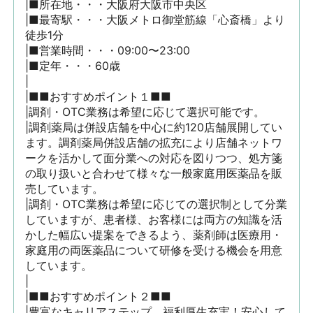
|■所在地・・・大阪府大阪市中央区

|■最寄駅・・・大阪メトロ御堂筋線「心斎橋」より
徒歩1分

|■営業時間・・・09:00〜23:00

|■定年・・・60歳

|

|■■おすすめポイント１■■

|調剤・OTC業務は希望に応じて選択可能です。

|調剤薬局は併設店舗を中心に約120店舗展開してい
ます。調剤薬局併設店舗の拡充により店舗ネットワ
ークを活かして面分業への対応を図りつつ、処方箋
の取り扱いと合わせて様々な一般家庭用医薬品を販
売しています。

|調剤・OTC業務は希望に応じての選択制として分業
していますが、患者様、お客様には両方の知識を活
かした幅広い提案をできるよう、薬剤師は医療用・
家庭用の両医薬品について研修を受ける機会を用意
しています。

|

|■■おすすめポイント２■■

|豊富なキャリアステップ、福利厚生充実！安心して