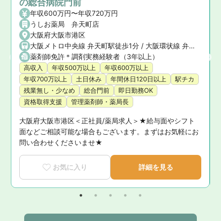
の総合病院門前
年収600万円〜年収720万円
うしお薬局 弁天町店
で4分
大阪府大阪市港区
大阪メトロ中央線 弁天町駅徒歩1分 / 大阪環状線 弁天町駅徒歩3分
薬剤師免許＊調剤実務経験者（3年以上）
高収入
年収500万以上
年収600万以上
年収700万以上
土日休み
年間休日120日以上
駅チカ
残業無し・少なめ
総合門前
即日勤務OK
資格取得支援
管理薬剤師・薬局長
大阪府大阪市港区＜正社員/薬局求人＞★給与面やシフト
気
面などご相談可能な場合もございます。まずはお気軽にお
問い合わせくださいませ★
お気に入り
詳細を見る