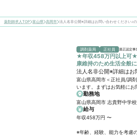
薬剤師求人TOP
富山県
高岡市
法人名非公開※詳細はお問い合わせください♪
調剤薬局
正社員
適正認定事
★年収458万円以上可
康維持のため生活全般に
法人名非公開※詳細はお
富山県高岡市＜正社員/調
います。まずはお気軽にお
勤務地
富山県高岡市 志貴野中学校
給与
年収458万円 〜 

※年齢、経験、能力を考慮の