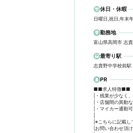
休日・休暇
日曜日,祝日,年末年
勤務地
富山県高岡市 志
最寄り駅
志貴野中学校前駅
PR
■■求人特徴■■

|・残業が少なく、
|・店舗間の異動な
|・マイカー通勤可
|

|※こちらに記載し
|お問い合わせ頂