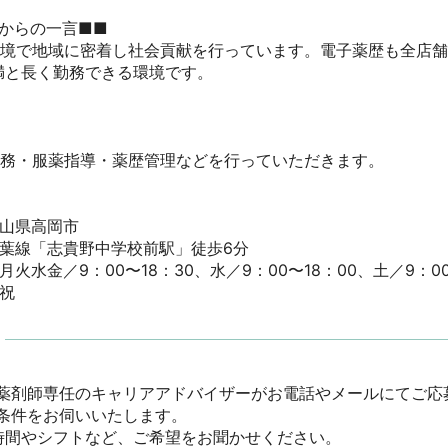
からの一言■■

環境で地域に密着し社会貢献を行っています。電子薬歴も全店
と長く勤務できる環境です。

務・服薬指導・薬歴管理などを行っていただきます。

県高岡市

葉線「志貴野中学校前駅」徒歩6分

火水金／9：00〜18：30、水／9：00〜18：00、土／9：00〜1
祝
薬剤師専任のキャリアアドバイザーがお電話やメールにてご応
件をお伺いいたします。

間やシフトなど、ご希望をお聞かせください。
