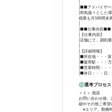
|

|■■アドバイザー
|和気藹々とした
残業も月5時間未満
|

|■■仕事内容■■

|【仕事内容】

|店舗にて、調剤業
|

|【詳細情報】

|■所在地・・・富山
|■最寄駅・・・万
|■営業時間・・・月
|■休日・・・日、
選考プロセス
＜１＞ 面談　

お問い合わせ後、
細やその他ご希望条
　※エリア、勤務時