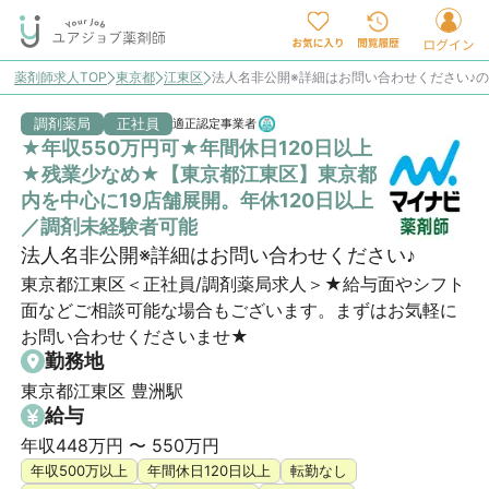
薬剤師求人TOP
東京都
江東区
法人名非公開※詳細はお問い合わせください♪
調剤薬局
正社員
適正認定事業者
★年収550万円可★年間休日120日以上
★残業少なめ★【東京都江東区】東京都
内を中心に19店舗展開。年休120日以上
／調剤未経験者可能
法人名非公開※詳細はお問い合わせください♪
東京都江東区＜正社員/調剤薬局求人＞★給与面やシフト
面などご相談可能な場合もございます。まずはお気軽に
お問い合わせくださいませ★
勤務地
東京都江東区 豊洲駅
給与
年収448万円 〜 550万円
年収500万以上
年間休日120日以上
転勤なし