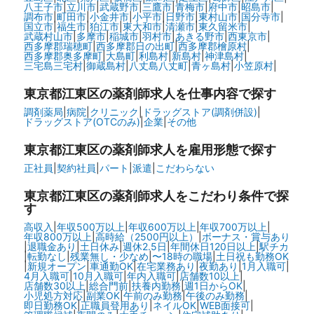
八王子市
|
立川市
|
武蔵野市
|
三鷹市
|
青梅市
|
府中市
|
昭島市
|
調布市
|
町田市
|
小金井市
|
小平市
|
日野市
|
東村山市
|
国分寺市
|
国立市
|
福生市
|
狛江市
|
東大和市
|
清瀬市
|
東久留米市
|
武蔵村山市
|
多摩市
|
稲城市
|
羽村市
|
あきる野市
|
西東京市
|
西多摩郡瑞穂町
|
西多摩郡日の出町
|
西多摩郡檜原村
|
西多摩郡奥多摩町
|
大島町
|
利島村
|
新島村
|
神津島村
|
三宅島三宅村
|
御蔵島村
|
八丈島八丈町
|
青ヶ島村
|
小笠原村
|
東京都江東区の
薬剤師求人を仕事内容で探す
調剤薬局
|
病院
|
クリニック
|
ドラッグストア(調剤併設)
|
ドラッグストア(OTCのみ)
|
企業
|
その他
東京都江東区の
薬剤師求人を雇用形態で探す
正社員
|
契約社員
|
パート
|
派遣
|
こだわらない
東京都江東区の
薬剤師求人をこだわり条件で探
す
高収入
|
年収500万以上
|
年収600万以上
|
年収700万以上
|
年収800万以上
|
高時給（2500円以上）
|
ボーナス・賞与あり
|
退職金あり
|
土日休み
|
週休2.5日
|
年間休日120日以上
|
駅チカ
|
転勤なし
|
残業無し・少なめ
|
〜18時の職場
|
土日祝も勤務OK
|
新規オープン
|
車通勤OK
|
在宅業務あり
|
夜勤あり
|
1月入職可
|
4月入職可
|
10月入職可
|
年内入職可
|
店舗数10以上
|
店舗数30以上
|
総合門前
|
扶養内勤務
|
週1日からOK
|
小児処方対応
|
副業OK
|
午前のみ勤務
|
午後のみ勤務
|
即日勤務OK
|
正職員登用あり
|
ネイルOK
|
WEB面接可
|