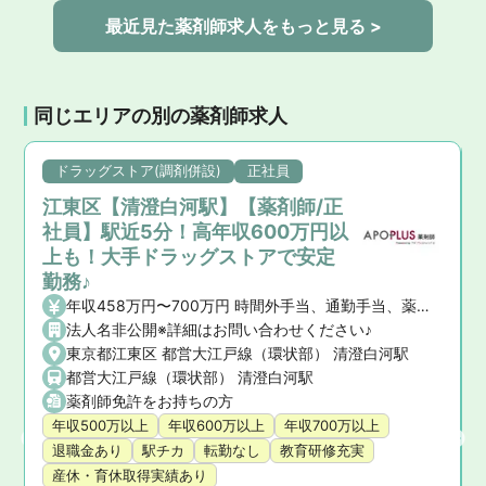
最近見た薬剤師求人をもっと見る >
同じエリアの別の薬剤師求人
ドラッグストア(調剤併設)
正社員
江東区【清澄白河駅】【薬剤師/正
社員】駅近5分！高年収600万円以
上も！大手ドラッグストアで安定
勤務♪
年収458万円〜700万円 時間外手当、通勤手当、薬剤師手当
福太郎）
法人名非公開※詳細はお問い合わせください♪
東京都江東区 都営大江戸線（環状部） 清澄白河駅
都営大江戸線（環状部） 清澄白河駅
薬剤師免許をお持ちの方
年収500万以上
年収600万以上
年収700万以上
退職金あり
駅チカ
転勤なし
教育研修充実
産休・育休取得実績あり