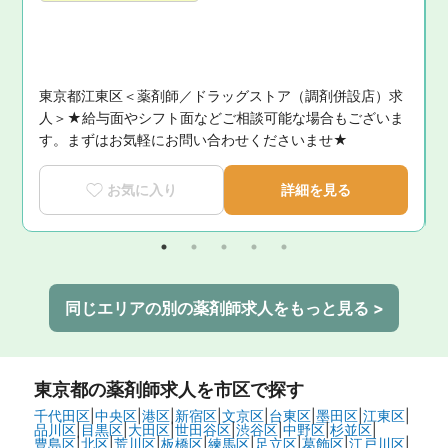
期
東京都江東区＜薬剤師／ドラッグストア（調剤併設店）求
人＞★給与面やシフト面などご相談可能な場合もございま
す。まずはお気軽にお問い合わせくださいませ★
お気に入り
詳細を見る
同じエリアの別の薬剤師求人をもっと見る >
東京都
の薬剤師求人を市区で探す
千代田区
|
中央区
|
港区
|
新宿区
|
文京区
|
台東区
|
墨田区
|
江東区
|
品川区
|
目黒区
|
大田区
|
世田谷区
|
渋谷区
|
中野区
|
杉並区
|
豊島区
|
北区
|
荒川区
|
板橋区
|
練馬区
|
足立区
|
葛飾区
|
江戸川区
|