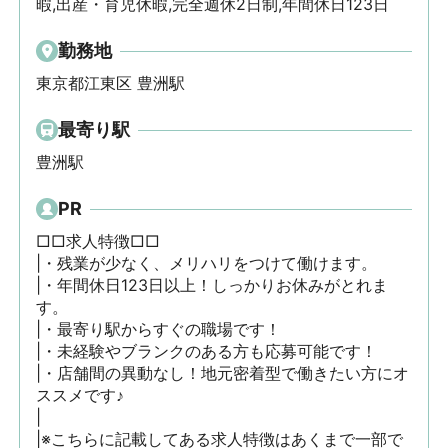
暇,出産・育児休暇,完全週休2日制,年間休日123日
勤務地
東京都江東区 豊洲駅
最寄り駅
豊洲駅
PR
□□求人特徴□□

|・残業が少なく、メリハリをつけて働けます。

|・年間休日123日以上！しっかりお休みがとれま
す。

|・最寄り駅からすぐの職場です！

|・未経験やブランクのある方も応募可能です！

|・店舗間の異動なし！地元密着型で働きたい方にオ
ススメです♪

|

|※こちらに記載してある求人特徴はあくまで一部で