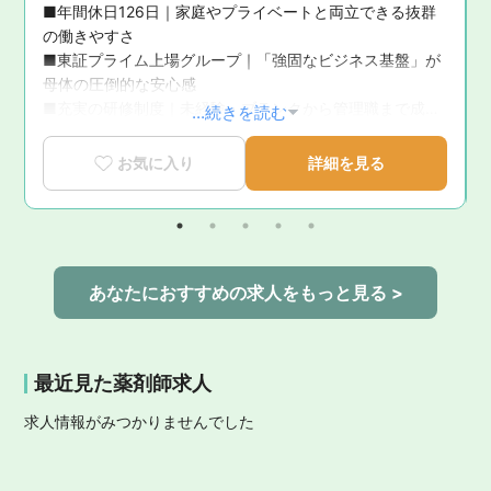
■年間休日126日｜家庭やプライベートと両立できる抜群
の働きやすさ

面
■東証プライム上場グループ｜「強固なビジネス基盤」が
問
母体の圧倒的な安心感

■充実の研修制度｜未経験・ブランクから管理職まで成長
...続きを読む
を徹底サポート

■育休復帰率100％！｜ライフステージの変化に寄り添う
お気に入り
詳細を見る
手厚いサポート体制

■新卒3年定着率95.5％｜「社員が転職活動をしなくてい
い環境」を追求した実績
あなたにおすすめの求人をもっと見る >
最近見た薬剤師求人
求人情報がみつかりませんでした