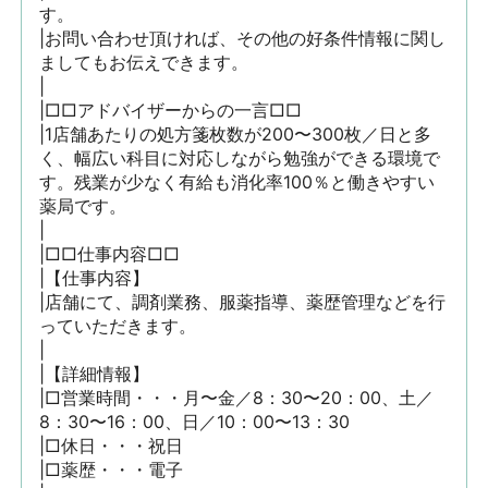
す。

|お問い合わせ頂ければ、その他の好条件情報に関し
ましてもお伝えできます。

|

|□□アドバイザーからの一言□□

|1店舗あたりの処方箋枚数が200〜300枚／日と多
く、幅広い科目に対応しながら勉強ができる環境で
す。残業が少なく有給も消化率100％と働きやすい
薬局です。

|

|□□仕事内容□□

|【仕事内容】

|店舗にて、調剤業務、服薬指導、薬歴管理などを行
っていただきます。

|

|【詳細情報】

|□営業時間・・・月〜金／8：30〜20：00、土／
8：30〜16：00、日／10：00〜13：30

|□休日・・・祝日

|□薬歴・・・電子
