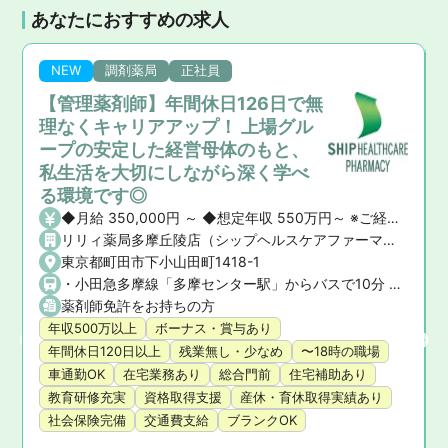
あなたにおすすめの求人
NEW
調剤薬局
正社員
【管理薬剤師】年間休日126日で無
理なくキャリアアップ！ 上場グル
ープの安定した経営母体のもと、
私生活を大切にしながら深く学べ
る環境です◎
◆月給 350,000円 ～ ◆想定年収 550万円～ ※ご経験や前職の給与を考慮の上、決定いたします。 ◆昇給・賞与 ・昇給： あり ・賞与： あり（年2回）
リリィ薬局多摩丘陵店（シップヘルスケアファーマシー株式会社）
東京都町田市下小山田町1418-1
・小田急多摩線「多摩センター駅」からバスで10分 ・小田急小田原線「町田駅」からバスで25分 ★マイカー通勤OK！
薬剤師免許をお持ちの方
年収500万以上
ボーナス・賞与あり
年間休日120日以上
残業無し・少なめ
〜18時の職場
車通勤OK
在宅業務あり
総合門前
住宅補助あり
教育研修充実
資格取得支援
産休・育休取得実績あり
社会保険完備
交通費支給
ブランクOK