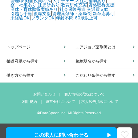
管理職候補
|
夜間のみ
|
大手チェーン
|
住宅補助あり
|
寮・社宅あり
|
託児所あり
|
教育研修充実
|
資格取得支援
|
産休・育休取得実績あり
|
社会保険完備
|
交通費支給
|
引越し手当
|
復職支援
|
管理薬剤師・薬局長
|
新卒応募可
|
未経験OK
|
ブランクOK
|
年齢不問
|
60歳以上可
トップページ
ユアジョブ薬剤師とは
都道府県から探す
路線駅名から探す
働き方から探す
こだわり条件から探す
お問い合わせ
｜
個人情報の取扱について
利用規約
｜
運営会社について
｜
求人広告掲載について
©DataSpoon Inc. All Rights Reserved.
この求人に問い合わせる