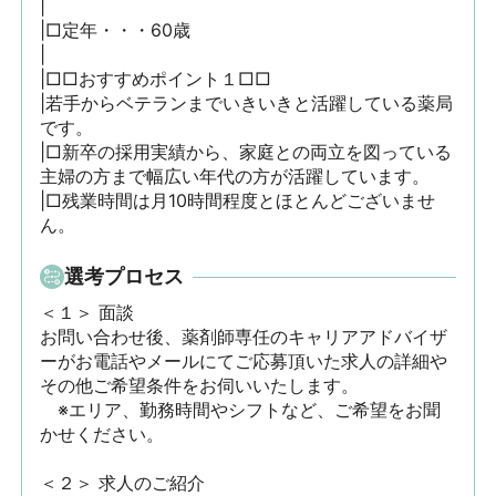
|

|□定年・・・60歳

|

|□□おすすめポイント１□□

|若手からベテランまでいきいきと活躍している薬局
です。

|□新卒の採用実績から、家庭との両立を図っている
主婦の方まで幅広い年代の方が活躍しています。

|□残業時間は月10時間程度とほとんどございませ
ん。
選考プロセス
＜１＞ 面談　

お問い合わせ後、薬剤師専任のキャリアアドバイザ
ーがお電話やメールにてご応募頂いた求人の詳細や
その他ご希望条件をお伺いいたします。

　※エリア、勤務時間やシフトなど、ご希望をお聞
かせください。

＜２＞ 求人のご紹介　
