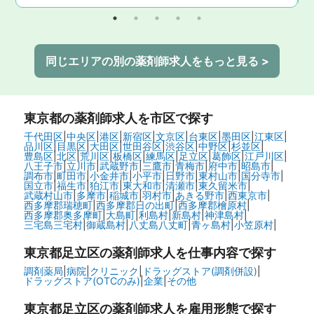
同じエリアの別の薬剤師求人をもっと見る >
東京都
の薬剤師求人を市区で探す
千代田区
|
中央区
|
港区
|
新宿区
|
文京区
|
台東区
|
墨田区
|
江東区
|
品川区
|
目黒区
|
大田区
|
世田谷区
|
渋谷区
|
中野区
|
杉並区
|
豊島区
|
北区
|
荒川区
|
板橋区
|
練馬区
|
足立区
|
葛飾区
|
江戸川区
|
八王子市
|
立川市
|
武蔵野市
|
三鷹市
|
青梅市
|
府中市
|
昭島市
|
調布市
|
町田市
|
小金井市
|
小平市
|
日野市
|
東村山市
|
国分寺市
|
国立市
|
福生市
|
狛江市
|
東大和市
|
清瀬市
|
東久留米市
|
武蔵村山市
|
多摩市
|
稲城市
|
羽村市
|
あきる野市
|
西東京市
|
西多摩郡瑞穂町
|
西多摩郡日の出町
|
西多摩郡檜原村
|
西多摩郡奥多摩町
|
大島町
|
利島村
|
新島村
|
神津島村
|
三宅島三宅村
|
御蔵島村
|
八丈島八丈町
|
青ヶ島村
|
小笠原村
|
東京都足立区の
薬剤師求人を仕事内容で探す
調剤薬局
|
病院
|
クリニック
|
ドラッグストア(調剤併設)
|
ドラッグストア(OTCのみ)
|
企業
|
その他
東京都足立区の
薬剤師求人を雇用形態で探す