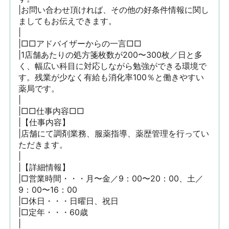
|お問い合わせ頂ければ、その他の好条件情報に関し
ましてもお伝えできます。

|

|□□アドバイザーからの一言□□

|1店舗あたりの処方箋枚数が200〜300枚／日と多
く、幅広い科目に対応しながら勉強ができる環境で
す。残業が少なく有給も消化率100％と働きやすい
薬局です。

|

|□□仕事内容□□

|【仕事内容】

|店舗にて調剤業務、服薬指導、薬歴管理を行ってい
ただきます。

|

|【詳細情報】

|□営業時間・・・月〜金／9：00〜20：00、土／
9：00〜16：00

|□休日・・・日曜日、祝日

|□定年・・・60歳

|
