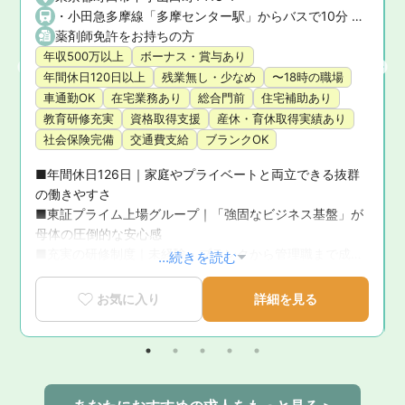
・小田急多摩線「多摩センター駅」からバスで10分 ・小田急小田原線「町田駅」からバスで25分 ★マイカー通勤OK！
薬剤師免許をお持ちの方
年収500万以上
ボーナス・賞与あり
年間休日120日以上
残業無し・少なめ
〜18時の職場
車通勤OK
在宅業務あり
総合門前
住宅補助あり
教育研修充実
資格取得支援
産休・育休取得実績あり
社会保険完備
交通費支給
ブランクOK
■年間休日126日｜家庭やプライベートと両立できる抜群
の働きやすさ

面
■東証プライム上場グループ｜「強固なビジネス基盤」が
問
母体の圧倒的な安心感

■充実の研修制度｜未経験・ブランクから管理職まで成長
...続きを読む
を徹底サポート

■育休復帰率100％！｜ライフステージの変化に寄り添う
お気に入り
詳細を見る
手厚いサポート体制

■新卒3年定着率95.5％｜「社員が転職活動をしなくてい
い環境」を追求した実績