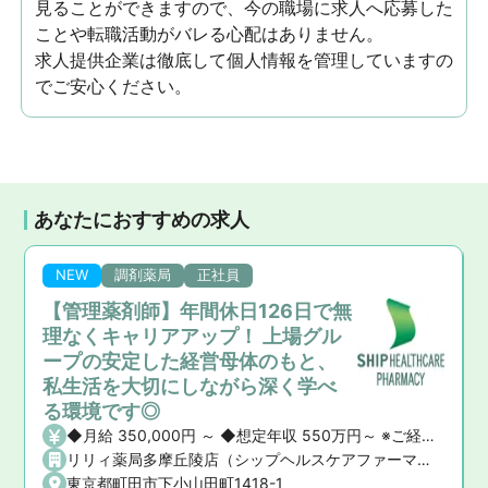
見ることができますので、今の職場に求人へ応募した
ことや転職活動がバレる心配はありません。
求人提供企業は徹底して個人情報を管理していますの
でご安心ください。
あなたにおすすめの求人
NEW
調剤薬局
正社員
【管理薬剤師】年間休日126日で無
理なくキャリアアップ！ 上場グル
ープの安定した経営母体のもと、
私生活を大切にしながら深く学べ
る環境です◎
◆月給 350,000円 ～ ◆想定年収 550万円～ ※ご経験や前職の給与を考慮の上、決定いたします。 ◆昇給・賞与 ・昇給： あり ・賞与： あり（年2回）
リリィ薬局多摩丘陵店（シップヘルスケアファーマシー株式会社）
東京都町田市下小山田町1418-1