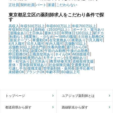
正社員
|
契約社員
|
パート
|
派遣
|
こだわらない
東京都足立区の
薬剤師求人をこだわり条件で探
す
高収入
|
年収500万以上
|
年収600万以上
|
年収700万以上
|
年収800万以上
|
高時給（2500円以上）
|
ボーナス・賞与あり
|
退職金あり
|
土日休み
|
週休2.5日
|
年間休日120日以上
|
駅チカ
|
転勤なし
|
残業無し・少なめ
|
〜18時の職場
|
土日祝も勤務OK
|
新規オープン
|
車通勤OK
|
在宅業務あり
|
夜勤あり
|
1月入職可
|
4月入職可
|
10月入職可
|
年内入職可
|
店舗数10以上
|
店舗数30以上
|
総合門前
|
扶養内勤務
|
週1日からOK
|
小児処方対応
|
副業OK
|
午前のみ勤務
|
午後のみ勤務
|
即日勤務OK
|
正職員登用あり
|
ネイルOK
|
WEB面接可
|
管理職候補
|
夜間のみ
|
大手チェーン
|
住宅補助あり
|
寮・社宅あり
|
託児所あり
|
教育研修充実
|
資格取得支援
|
産休・育休取得実績あり
|
社会保険完備
|
交通費支給
|
引越し手当
|
復職支援
|
管理薬剤師・薬局長
|
新卒応募可
|
未経験OK
|
ブランクOK
|
年齢不問
|
60歳以上可
トップページ
ユアジョブ薬剤師とは
都道府県から探す
路線駅名から探す