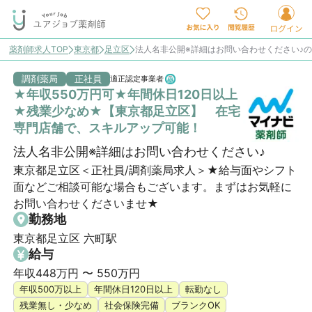
薬剤師求人TOP
東京都
足立区
法人名非公開※詳細はお問い合わせください♪
調剤薬局
正社員
適正認定事業者
★年収550万円可★年間休日120日以上
★残業少なめ★【東京都足立区】 在宅
専門店舗で、スキルアップ可能！
法人名非公開※詳細はお問い合わせください♪
東京都足立区＜正社員/調剤薬局求人＞★給与面やシフト
面などご相談可能な場合もございます。まずはお気軽に
お問い合わせくださいませ★
勤務地
東京都足立区 六町駅
給与
年収448万円 〜 550万円
年収500万以上
年間休日120日以上
転勤なし
残業無し・少なめ
社会保険完備
ブランクOK