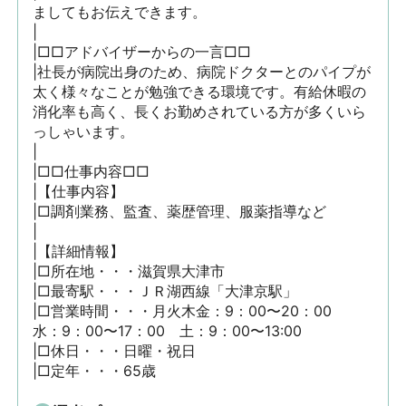
ましてもお伝えできます。

|

|□□アドバイザーからの一言□□

|社長が病院出身のため、病院ドクターとのパイプが
太く様々なことが勉強できる環境です。有給休暇の
消化率も高く、長くお勤めされている方が多くいら
っしゃいます。

|

|□□仕事内容□□

|【仕事内容】

|□調剤業務、監査、薬歴管理、服薬指導など

|

|【詳細情報】

|□所在地・・・滋賀県大津市

|□最寄駅・・・ＪＲ湖西線「大津京駅」

|□営業時間・・・月火木金：9：00〜20：00　
水：9：00〜17：00　土：9：00〜13:00

|□休日・・・日曜・祝日

|□定年・・・65歳