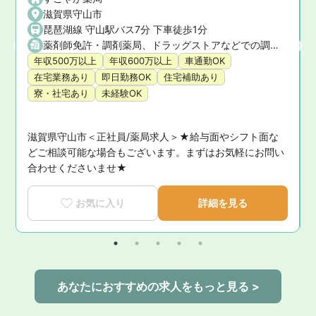
滋賀県守山市
琵琶湖線 守山駅バス7分 下車徒歩1分
薬剤師免許・調剤薬局、ドラッグストアなどでの調剤経験あり※未経験者要相談 ・運転免許（業務上の運転が必要な店舗あり）ある方歓迎
年収500万以上
年収600万以上
車通勤OK
在宅業務あり
即日勤務OK
住宅補助あり
寮・社宅あり
未経験OK
ト
滋賀県守山市＜正社員/薬局求人＞★給与面やシフト面な
お
どご相談可能な場合もございます。まずはお気軽にお問い
合わせくださいませ★
お気に入り
詳細を見る
あなたにおすすめの求人をもっと見る >