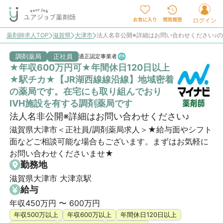
薬剤師求人TOP
滋賀県
大津市
法人名非公開※詳細はお問い合わせください♪
調剤薬局
正社員
適正認定事業者
★年収600万円可★年間休日120日以上
★駅チカ★【JR湖西線線沿線】地域密着
の薬局です。在宅にも取り組んでおり
IVH施設を有する調剤薬局です
法人名非公開※詳細はお問い合わせください♪
滋賀県大津市＜正社員/調剤薬局求人＞★給与面やシフト
面などご相談可能な場合もございます。まずはお気軽に
お問い合わせくださいませ★
勤務地
滋賀県大津市 大津京駅
給与
年収450万円 〜 600万円
年収500万以上
年収600万以上
年間休日120日以上