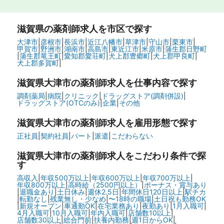
滋賀県
の薬剤師求人を市区で探す
大津市
|
彦根市
|
長浜市
|
近江八幡市
|
草津市
|
守山市
|
栗東市
|
甲賀市
|
野洲市
|
湖南市
|
高島市
|
東近江市
|
米原市
|
蒲生郡日野町
|
蒲生郡竜王町
|
愛知郡愛荘町
|
犬上郡豊郷町
|
犬上郡甲良町
|
犬上郡多賀町
|
滋賀県大津市の
薬剤師求人を仕事内容で探す
調剤薬局
|
病院
|
クリニック
|
ドラッグストア(調剤併設)
|
ドラッグストア(OTCのみ)
|
企業
|
その他
滋賀県大津市の
薬剤師求人を雇用形態で探す
正社員
|
契約社員
|
パート
|
派遣
|
こだわらない
滋賀県大津市の
薬剤師求人をこだわり条件で探
す
高収入
|
年収500万以上
|
年収600万以上
|
年収700万以上
|
年収800万以上
|
高時給（2500円以上）
|
ボーナス・賞与あり
|
退職金あり
|
土日休み
|
週休2.5日
|
年間休日120日以上
|
駅チカ
|
転勤なし
|
残業無し・少なめ
|
〜18時の職場
|
土日祝も勤務OK
|
新規オープン
|
車通勤OK
|
在宅業務あり
|
夜勤あり
|
1月入職可
|
4月入職可
|
10月入職可
|
年内入職可
|
店舗数10以上
|
店舗数30以上
|
総合門前
|
扶養内勤務
|
週1日からOK
|