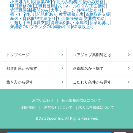
小児処方対応
|
副業OK
|
午前のみ勤務
|
午後のみ勤務
|
即日勤務OK
|
正職員登用あり
|
ネイルOK
|
WEB面接可
|
管理職候補
|
夜間のみ
|
大手チェーン
|
住宅補助あり
|
寮・社宅あり
|
託児所あり
|
教育研修充実
|
資格取得支援
|
産休・育休取得実績あり
|
社会保険完備
|
交通費支給
|
引越し手当
|
復職支援
|
管理薬剤師・薬局長
|
新卒応募可
|
未経験OK
|
ブランクOK
|
年齢不問
|
60歳以上可
トップページ
ユアジョブ薬剤師とは
都道府県から探す
路線駅名から探す
働き方から探す
こだわり条件から探す
お問い合わせ
｜
個人情報の取扱について
利用規約
｜
運営会社について
｜
求人広告掲載について
©DataSpoon Inc. All Rights Reserved.