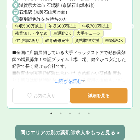
滋賀県大津市 石場駅 (京阪石山坂本線)
石場駅 (京阪石山坂本線)
薬剤師免許をお持ちの方
年収500万以上
年収600万以上
年収700万以上
残業無し・少なめ
車通勤OK
大手チェーン
住宅補助あり
教育研修充実
資格取得支援
未経験OK
■全国に店舗展開している大手ドラッグストアで勤務薬剤
師の増員募集！東証プライム上場上場、健全かつ安定した
経営で長く働ける会社です。

お
■教育体制充実◎経験に合わせたきめ細かい研修制度あ
り！研修は勤務時間内で研修にかかる費用の支給もござい
...続きを読む
ます。

■正社員で土日祝休みの働き方も選択可能です。ライフス
お気に入り
詳細を見る
テージに合わせたコース選択が可能で、ママさん薬剤師も
多く在籍されている会社です。
同じエリアの別の薬剤師求人をもっと見る >