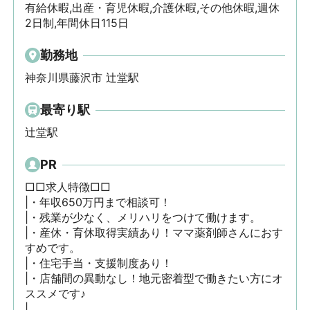
有給休暇,出産・育児休暇,介護休暇,その他休暇,週休
2日制,年間休日115日
勤務地
神奈川県藤沢市 辻堂駅
最寄り駅
辻堂駅
PR
□□求人特徴□□

|・年収650万円まで相談可！

|・残業が少なく、メリハリをつけて働けます。

|・産休・育休取得実績あり！ママ薬剤師さんにおす
すめです。

|・住宅手当・支援制度あり！

|・店舗間の異動なし！地元密着型で働きたい方にオ
ススメです♪

|
