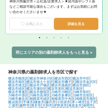
神奈川県藤沢市＜正社員/企業求人＞★給与面やシフト面
などご相談可能な場合もございます。まずはお気軽にお問
い合わせくださいませ★
お気に入り
詳細を見る
同じエリアの別の薬剤師求人をもっと見る >
神奈川県
の薬剤師求人を市区で探す
横浜市鶴見区
|
横浜市神奈川区
|
横浜市西区
|
横浜市中区
|
横浜市南区
|
横浜市保土ケ谷区
|
横浜市磯子区
|
横浜市金沢区
|
横浜市港北区
|
横浜市戸塚区
|
横浜市港南区
|
横浜市旭区
|
横浜市緑区
|
横浜市瀬谷区
|
横浜市栄区
|
横浜市泉区
|
横浜市青葉区
|
横浜市都筑区
|
川崎市川崎区
|
川崎市幸区
|
川崎市中原区
|
川崎市高津区
|
川崎市多摩区
|
川崎市宮前区
|
川崎市麻生区
|
相模原市緑区
|
相模原市中央区
|
相模原市南区
|
横須賀市
|
平塚市
|
鎌倉市
|
藤沢市
|
小田原市
|
茅ヶ崎市
|
逗子市
|
三浦市
|
秦野市
|
厚木市
|
大和市
|
伊勢原市
|
海老名市
|
座間市
|