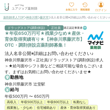
薬剤師求人TOP
神奈川県
藤沢市
法人名非公開※詳細はお問い合わせください
ドラッグストア(調剤併設)
正社員
適正認定事業者
★年収650万円可★残業少なめ★産休・
育休取得実績有り★【神奈川県藤沢市】
OTC・調剤併設店薬剤師募集！
法人名非公開※詳細はお問い合わせください♪
神奈川県藤沢市＜正社員/ドラッグストア(調剤併設)求人
＞★給与面やシフト面などご相談可能な場合もございま
す。まずはお気軽にお問い合わせくださいませ★
勤務地
神奈川県藤沢市 辻堂駅
給与
年収500万円 〜 650万円
高収入
年収500万以上
年収600万以上
転勤なし
残業無し・少なめ
住宅補助あり
産休・育休取得実績あり