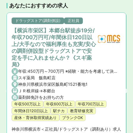
あなたにおすすめの求人
ドラッグストア(調剤併設)
正社員
【横浜市栄区】本郷台駅徒歩19分/
年収700万円可/年間休日120日以
上/大手なので福利厚生も充実/安心
の調剤併設型ドラッグストアで安
定を手に入れませんか？《スギ薬
局》
年収:450万円～700万円 ※経験・能力を考慮して決定いたします。 【昇給】年1回 【賞与】年2回(7月・12月)、業績賞与:年1回(業績連動型) 【諸手当】資格手当、時間外手当、通勤手当、子ども手当等
駅 (京急本線),京急川崎駅 (京急大師線)
スギ薬局 飯島町店
急川崎駅 (京急本線),京急川崎駅 (京急大師線)
神奈川県横浜市栄区飯島町1521番地1
ＪＲ根岸線->本郷台
薬剤師免許をお持ちの方
年収500万以上
年収600万以上
年収700万以上
年間休日120日以上
駅チカ
教育研修充実
産休・育休取得実績あり
ブランクOK
神奈川県横浜市＜正社員/ドラッグストア（調剤あり）求人