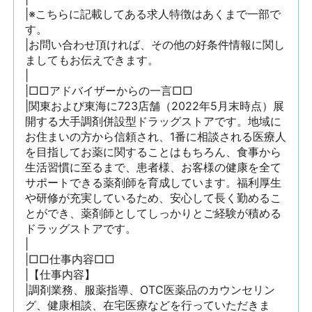
|※こちらに記載してある求人特徴はあくまで一部で
す。

|お問い合わせ頂ければ、その他の好条件情報に関し
ましてもお伝えできます。

|

|□□アドバイザーからの一言□□

|関東および東海に723店舗（2022年5月末時点）展
開する大手調剤併設型ドラッグストアです。地域に
お住まいの方から信頼され、1番に相談される医療人
を目指してお薬に関することはもちろん、食事から
生活習慣に至るまで、患者様、お客様の健康を全て
サポートできる薬剤師を育成しています。福利厚生
や研修が充実しているため、安心して長く勤めるこ
とができ、薬剤師としてしっかりとご経験が積める
ドラッグストアです。

|

|□□仕事内容□□

|【仕事内容】

|調剤業務、服薬指導、OTC医薬品のカウンセリン
グ、健康相談、在宅医療などを行っていただきま