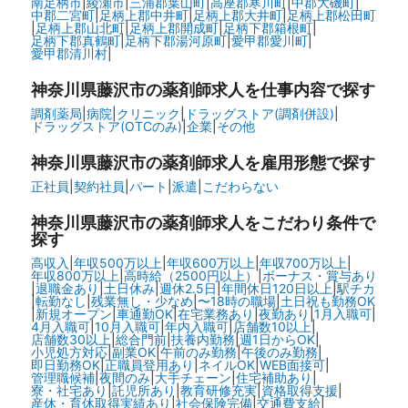
南足柄市
|
綾瀬市
|
三浦郡葉山町
|
高座郡寒川町
|
中郡大磯町
|
中郡二宮町
|
足柄上郡中井町
|
足柄上郡大井町
|
足柄上郡松田町
|
足柄上郡山北町
|
足柄上郡開成町
|
足柄下郡箱根町
|
足柄下郡真鶴町
|
足柄下郡湯河原町
|
愛甲郡愛川町
|
愛甲郡清川村
|
神奈川県藤沢市の
薬剤師求人を仕事内容で探す
調剤薬局
|
病院
|
クリニック
|
ドラッグストア(調剤併設)
|
ドラッグストア(OTCのみ)
|
企業
|
その他
神奈川県藤沢市の
薬剤師求人を雇用形態で探す
正社員
|
契約社員
|
パート
|
派遣
|
こだわらない
神奈川県藤沢市の
薬剤師求人をこだわり条件で
探す
高収入
|
年収500万以上
|
年収600万以上
|
年収700万以上
|
年収800万以上
|
高時給（2500円以上）
|
ボーナス・賞与あり
|
退職金あり
|
土日休み
|
週休2.5日
|
年間休日120日以上
|
駅チカ
|
転勤なし
|
残業無し・少なめ
|
〜18時の職場
|
土日祝も勤務OK
|
新規オープン
|
車通勤OK
|
在宅業務あり
|
夜勤あり
|
1月入職可
|
4月入職可
|
10月入職可
|
年内入職可
|
店舗数10以上
|
店舗数30以上
|
総合門前
|
扶養内勤務
|
週1日からOK
|
小児処方対応
|
副業OK
|
午前のみ勤務
|
午後のみ勤務
|
即日勤務OK
|
正職員登用あり
|
ネイルOK
|
WEB面接可
|
管理職候補
|
夜間のみ
|
大手チェーン
|
住宅補助あり
|
寮・社宅あり
|
託児所あり
|
教育研修充実
|
資格取得支援
|
産休・育休取得実績あり
|
社会保険完備
|
交通費支給
|