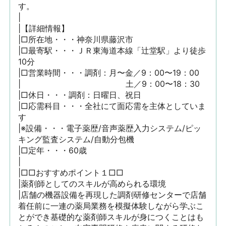
す。

|

|【詳細情報】

|□所在地・・・神奈川県藤沢市

|□最寄駅・・・ＪＲ東海道本線「辻堂駅」より徒歩
10分

|□営業時間・・・調剤：月〜金／9：00〜19：00

|　　　　　　　　　　　　　土／9：00〜18：30

|□休日・・・調剤：日曜日、祝日

|□応需科目・・・全社にて面応需を主体としていま
す

|※設備・・・電子薬歴/音声薬歴入力システム/ピッ
キング監査システム/自動分包機

|□定年・・・60歳

|

|□□おすすめポイント１□□

|薬剤師としてのスキルが高められる環境

|店舗の機器設備を再現した調剤研修センターで店舗
着任前に一連の薬局業務を模擬体験しながら学ぶこ
とができ基礎的な薬剤師スキルが身につくことはも