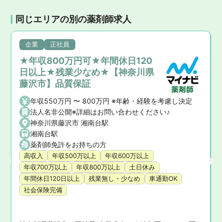
同じエリアの別の薬剤師求人
企業
正社員
★年収800万円可★年間休日120
日以上★残業少なめ★【神奈川県
藤沢市】品質保証
年収550万円 〜 800万円 ※年齢・経験を考慮し決定
法人名非公開※詳細はお問い合わせください♪
神奈川県藤沢市 湘南台駅
湘南台駅
薬剤師免許をお持ちの方
高収入
年収500万以上
年収600万以上
年収700万以上
年収800万以上
土日休み
年間休日120日以上
残業無し・少なめ
車通勤OK
社会保険完備