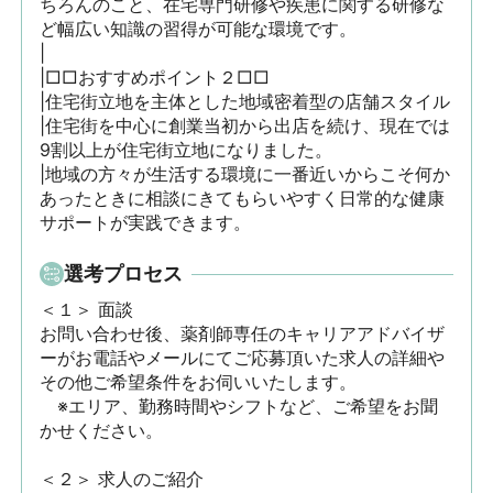
ちろんのこと、在宅専門研修や疾患に関する研修な
ど幅広い知識の習得が可能な環境です。

|

|□□おすすめポイント２□□

|住宅街立地を主体とした地域密着型の店舗スタイル

|住宅街を中心に創業当初から出店を続け、現在では
9割以上が住宅街立地になりました。

|地域の方々が生活する環境に一番近いからこそ何か
あったときに相談にきてもらいやすく日常的な健康
サポートが実践できます。
選考プロセス
＜１＞ 面談　

お問い合わせ後、薬剤師専任のキャリアアドバイザ
ーがお電話やメールにてご応募頂いた求人の詳細や
その他ご希望条件をお伺いいたします。

　※エリア、勤務時間やシフトなど、ご希望をお聞
かせください。

＜２＞ 求人のご紹介　
