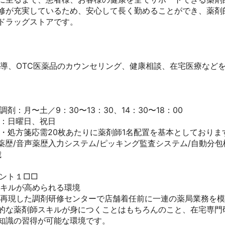
修が充実しているため、安心して長く勤めることができ、薬剤
ラッグストアです。

指導、OTC医薬品のカウンセリング、健康相談、在宅医療など
剤：月〜土／9：30〜13：30、14：30〜18：00

：日曜日、祝日

・処方箋応需20枚あたりに薬剤師1名配置を基本としております
薬歴/音声薬歴入力システム/ピッキング監査システム/自動分包機


ト１□□

キルが高められる環境

を再現した調剤研修センターで店舗着任前に一連の薬局業務を
的な薬剤師スキルが身につくことはもちろんのこと、在宅専門
識の習得が可能な環境です。
