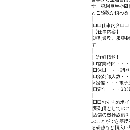
す。福利厚生や研
とご経験が積めるド
|

|□□仕事内容□□

|【仕事内容】

|調剤業務、服薬
す。

|

|【詳細情報】

|□営業時間・・・調
|□休日・・・調剤
|□薬剤師人数・・
|※設備・・・電子
|□定年・・・60歳
|

|□□おすすめポイン
|薬剤師としてのス
|店舗の機器設備
ぶことができ基礎
る研修など幅広い知