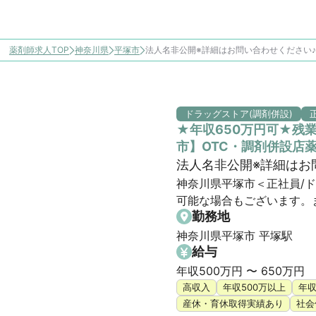
薬剤師求人TOP
神奈川県
平塚市
法人名非公開※詳細はお問い合わせください
ドラッグストア(調剤併設)
★年収650万円可★残
市】OTC・調剤併設店
法人名非公開※詳細はお
神奈川県平塚市＜正社員/
可能な場合もございます。
勤務地
神奈川県平塚市 平塚駅
給与
年収500万円 〜 650万円
高収入
年収500万以上
年収
産休・育休取得実績あり
社会