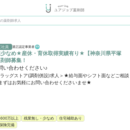
♪の薬剤師求人
正社員
適正認定事業者
業少なめ★産休・育休取得実績有り★【神奈川県平塚
薬剤師募集！
問い合わせください♪
ドラッグストア(調剤併設)求人＞★給与面やシフト面などご相談
まずはお気軽にお問い合わせくださいませ★
600万以上
残業無し・少なめ
住宅補助あり
保険完備