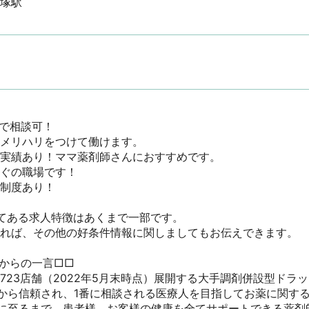
平塚駅
で相談可！

メリハリをつけて働けます。

実績あり！ママ薬剤師さんにおすすめです。

ぐの職場です！

度あり！

てある求人特徴はあくまで一部です。

ければ、その他の好条件情報に関しましてもお伝えできます。

からの一言□□

723店舗（2022年5月末時点）展開する大手調剤併設型ドラ
から信頼され、1番に相談される医療人を目指してお薬に関す
に至るまで、患者様、お客様の健康を全てサポートできる薬剤