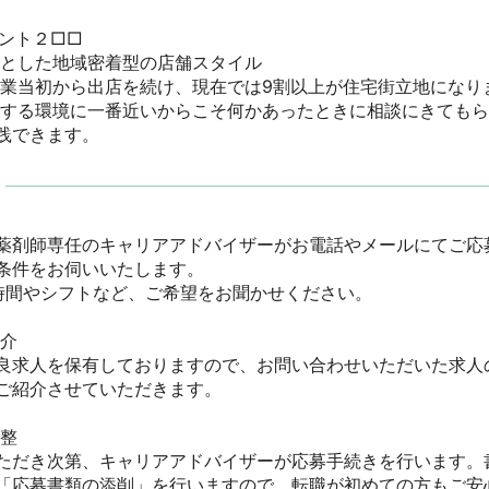
ト２□□

とした地域密着型の店舗スタイル

創業当初から出店を続け、現在では9割以上が住宅街立地になりまし
活する環境に一番近いからこそ何かあったときに相談にきても
践できます。
薬剤師専任のキャリアアドバイザーがお電話やメールにてご応
件をお伺いいたします。

間やシフトなど、ご希望をお聞かせください。

　

良求人を保有しておりますので、お問い合わせいただいた求人
紹介させていただきます。



ただき次第、キャリアアドバイザーが応募手続きを行います。
「応募書類の添削」を行いますので、転職が初めての方もご安心く