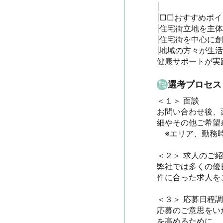
|

|□□おすすめポイン
|住宅街立地を主体
|住宅街を中心に
|地域の方々が生
健康サポートが実
選考プロセス
＜１＞ 面談　

お問い合わせ後、
細やその他ご希望条
　※エリア、勤務時
＜２＞ 求人のご紹介
弊社では多くの優
件に合った求人をご
＜３＞ 応募日程調整
応募のご意思をい
を高めるために、