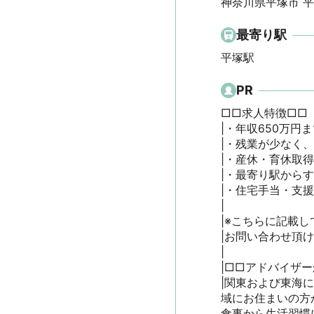
神奈川県平塚市 
最寄り駅
平塚駅
PR
□□求人特徴□□

|・年収650万円ま
|・残業が少なく、
|・産休・育休取得
|・最寄り駅からす
|・住宅手当・支援制
|

|※こちらに記載し
|お問い合わせ頂
|

|□□アドバイザー
|関東および東海に
域にお住まいの方
食事から生活習慣