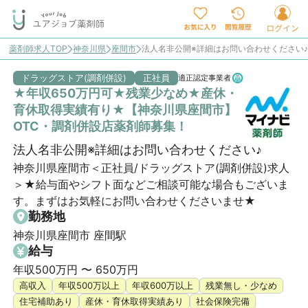
薬剤師求人TOP
神奈川県
座間市
法人名非公開※詳細はお問い合わせください
ドラッグストア(調剤併設)
正社員
適正認定事業者
★年収650万円可★残業少なめ★産休・
育休取得実績有り★【神奈川県座間市】
OTC・調剤併設店薬剤師募集！
法人名非公開※詳細はお問い合わせください♪
神奈川県座間市＜正社員/ドラッグストア(調剤併設)求人
＞★給与面やシフト面などご相談可能な場合もございま
す。まずはお気軽にお問い合わせくださいませ★
勤務地
神奈川県座間市 座間駅
給与
年収500万円 〜 650万円
高収入
年収500万以上
年収600万以上
残業無し・少なめ
住宅補助あり
産休・育休取得実績あり
社会保険完備