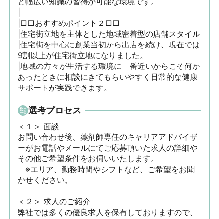
ど幅広い知識の習得が可能な環境です。

|

|□□おすすめポイント２□□

|住宅街立地を主体とした地域密着型の店舗スタイル

|住宅街を中心に創業当初から出店を続け、現在では
9割以上が住宅街立地になりました。

|地域の方々が生活する環境に一番近いからこそ何か
あったときに相談にきてもらいやすく日常的な健康
サポートが実践できます。
選考プロセス
＜１＞ 面談　

お問い合わせ後、薬剤師専任のキャリアアドバイザ
ーがお電話やメールにてご応募頂いた求人の詳細や
その他ご希望条件をお伺いいたします。

　※エリア、勤務時間やシフトなど、ご希望をお聞
かせください。

＜２＞ 求人のご紹介　

弊社では多くの優良求人を保有しておりますので、