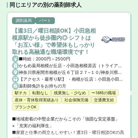
同じエリアの別の薬剤師求人
調剤薬局
パート
【週3日／曜日相談OK】小田急相
模原駅から徒歩圏内◎ シフトは
「お互い様」で希望休もしっかり
取れる高融通な職場環境です！
■時給：2000円～2500円
かもめ薬局相模が丘店・小田急相模原店（トライアドジャパン株式会社）
神奈川県座間市相模が丘６丁目２７−１０/神奈川県座間市相模が丘５丁目３−１７ 日神パレステージ小田急相模原フロント
【アクセス・最寄り駅】 ・相模が丘店：小田急小田原線「小田急相模原駅」より徒歩15分 ・小田急相模原店：小田急小田原線「小田急相模原駅」より徒歩3分 ★マイカー通勤も相談可能！
薬剤師免許をお持ちの方
駅チカ
転勤なし
残業無し・少なめ
〜18時の職場
産休・育休取得実績あり
社会保険完備
交通費支給
ブランクOK
■地域密着の中堅企業だからこその「強固な安定基盤」
×「充実の福利厚生」

■家庭と仕事の両立もしやすい！週3日・曜日相談OKの高