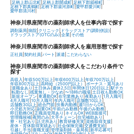
|
足柄上郡山北町
|
足柄上郡開成町
|
足柄下郡箱根町
|
足柄下郡真鶴町
|
足柄下郡湯河原町
|
愛甲郡愛川町
|
愛甲郡清川村
|
神奈川県座間市の
薬剤師求人を仕事内容で探す
調剤薬局
|
病院
|
クリニック
|
ドラッグストア(調剤併設)
|
ドラッグストア(OTCのみ)
|
企業
|
その他
神奈川県座間市の
薬剤師求人を雇用形態で探す
正社員
|
契約社員
|
パート
|
派遣
|
こだわらない
神奈川県座間市の
薬剤師求人をこだわり条件で
探す
高収入
|
年収500万以上
|
年収600万以上
|
年収700万以上
|
年収800万以上
|
高時給（2500円以上）
|
ボーナス・賞与あり
|
退職金あり
|
土日休み
|
週休2.5日
|
年間休日120日以上
|
駅チカ
|
転勤なし
|
残業無し・少なめ
|
〜18時の職場
|
土日祝も勤務OK
|
新規オープン
|
車通勤OK
|
在宅業務あり
|
夜勤あり
|
1月入職可
|
4月入職可
|
10月入職可
|
年内入職可
|
店舗数10以上
|
店舗数30以上
|
総合門前
|
扶養内勤務
|
週1日からOK
|
小児処方対応
|
副業OK
|
午前のみ勤務
|
午後のみ勤務
|
即日勤務OK
|
正職員登用あり
|
ネイルOK
|
WEB面接可
|
管理職候補
|
夜間のみ
|
大手チェーン
|
住宅補助あり
|
寮・社宅あり
|
託児所あり
|
教育研修充実
|
資格取得支援
|
産休・育休取得実績あり
|
社会保険完備
|
交通費支給
|
引越し手当
|
復職支援
|
管理薬剤師・薬局長
|
新卒応募可
|
未経験OK
|
ブランクOK
|
年齢不問
|
60歳以上可