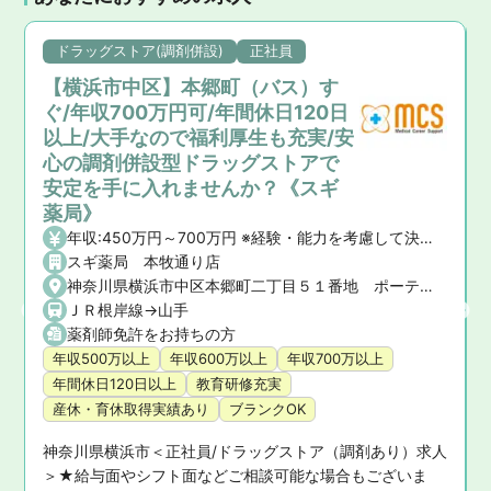
ドラッグストア(調剤併設)
正社員
【横浜市中区】本郷町（バス）す
ぐ/年収700万円可/年間休日120日
以上/大手なので福利厚生も充実/安
心の調剤併設型ドラッグストアで
安定を手に入れませんか？《スギ
薬局》
年収:450万円～700万円 ※経験・能力を考慮して決定いたします。 【昇給】年1回 【賞与】年2回(7月・12月)、業績賞与:年1回(業績連動型) 【諸手当】資格手当、時間外手当、通勤手当、子ども手当等
スギ薬局 本牧通り店
ay place 1階
神奈川県横浜市中区本郷町二丁目５１番地 ポーテラス本郷１階
ＪＲ根岸線->山手
薬剤師免許をお持ちの方
年収500万以上
年収600万以上
年収700万以上
年間休日120日以上
教育研修充実
産休・育休取得実績あり
ブランクOK
人
神奈川県横浜市＜正社員/ドラッグストア（調剤あり）求人
＞★給与面やシフト面などご相談可能な場合もございま