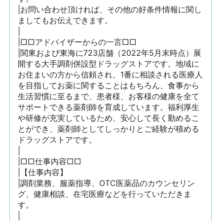
|お問い合わせ頂ければ、その他の好条件情報に関し
ましてもお伝えできます。

|

|□□アドバイザーからの一言□□

|関東および東海に723店舗（2022年5月末時点）展
開する大手調剤併設型ドラッグストアです。地域に
お住まいの方から信頼され、1番に相談される医療人
を目指してお薬に関することはもちろん、食事から
生活習慣に至るまで、患者様、お客様の健康を全て
サポートできる薬剤師を育成しています。福利厚生
や研修が充実しているため、安心して長く勤めるこ
とができ、薬剤師としてしっかりとご経験が積める
ドラッグストアです。

|

|□□仕事内容□□

|【仕事内容】

|調剤業務、服薬指導、OTC医薬品のカウンセリン
グ、健康相談、在宅医療などを行っていただきま
す。

|
