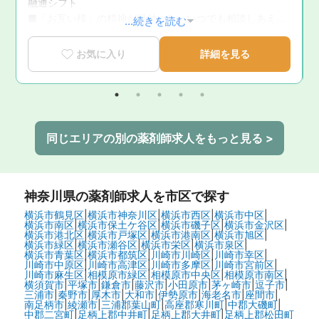
融通シフト

■「お互い様」の精神が根付いた、いつでも相談しあえる
...続きを読む
温かい職場環境
お気に入り
詳細を見る
同じエリアの別の薬剤師求人をもっと見る >
神奈川県
の薬剤師求人を市区で探す
横浜市鶴見区
|
横浜市神奈川区
|
横浜市西区
|
横浜市中区
|
横浜市南区
|
横浜市保土ケ谷区
|
横浜市磯子区
|
横浜市金沢区
|
横浜市港北区
|
横浜市戸塚区
|
横浜市港南区
|
横浜市旭区
|
横浜市緑区
|
横浜市瀬谷区
|
横浜市栄区
|
横浜市泉区
|
横浜市青葉区
|
横浜市都筑区
|
川崎市川崎区
|
川崎市幸区
|
川崎市中原区
|
川崎市高津区
|
川崎市多摩区
|
川崎市宮前区
|
川崎市麻生区
|
相模原市緑区
|
相模原市中央区
|
相模原市南区
|
横須賀市
|
平塚市
|
鎌倉市
|
藤沢市
|
小田原市
|
茅ヶ崎市
|
逗子市
|
三浦市
|
秦野市
|
厚木市
|
大和市
|
伊勢原市
|
海老名市
|
座間市
|
南足柄市
|
綾瀬市
|
三浦郡葉山町
|
高座郡寒川町
|
中郡大磯町
|
中郡二宮町
|
足柄上郡中井町
|
足柄上郡大井町
|
足柄上郡松田町