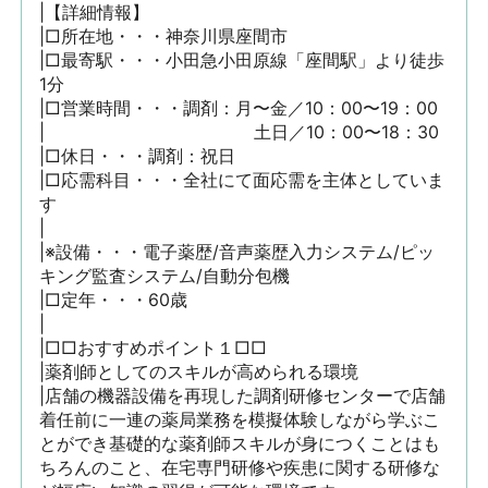
|【詳細情報】

|□所在地・・・神奈川県座間市

|□最寄駅・・・小田急小田原線「座間駅」より徒歩
1分

|□営業時間・・・調剤：月〜金／10：00〜19：00

|　　　　　　　　　　　　土日／10：00〜18：30

|□休日・・・調剤：祝日

|□応需科目・・・全社にて面応需を主体としていま
す

|

|※設備・・・電子薬歴/音声薬歴入力システム/ピッ
キング監査システム/自動分包機

|□定年・・・60歳

|

|□□おすすめポイント１□□

|薬剤師としてのスキルが高められる環境

|店舗の機器設備を再現した調剤研修センターで店舗
着任前に一連の薬局業務を模擬体験しながら学ぶこ
とができ基礎的な薬剤師スキルが身につくことはも
ちろんのこと、在宅専門研修や疾患に関する研修な