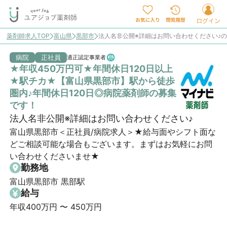
薬剤師求人TOP
富山県
黒部市
法人名非公開※詳細はお問い合わせください♪
病院
正社員
適正認定事業者
★年収450万円可★年間休日120日以上
★駅チカ★【富山県黒部市】駅から徒歩
圏内♪年間休日120日◎病院薬剤師の募集
です！
法人名非公開※詳細はお問い合わせください♪
富山県黒部市＜正社員/病院求人＞★給与面やシフト面な
どご相談可能な場合もございます。まずはお気軽にお問
い合わせくださいませ★
勤務地
富山県黒部市 黒部駅
給与
年収400万円 〜 450万円
