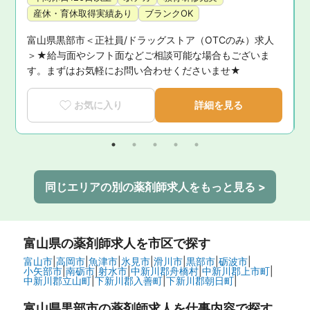
産休・育休取得実績あり
ブランクOK
富山県黒部市＜正社員/ドラッグストア（OTCのみ）求人
い
＞★給与面やシフト面などご相談可能な場合もございま
す。まずはお気軽にお問い合わせくださいませ★
お気に入り
詳細を見る
同じエリアの別の薬剤師求人をもっと見る >
富山県
の薬剤師求人を市区で探す
富山市
|
高岡市
|
魚津市
|
氷見市
|
滑川市
|
黒部市
|
砺波市
|
小矢部市
|
南砺市
|
射水市
|
中新川郡舟橋村
|
中新川郡上市町
|
中新川郡立山町
|
下新川郡入善町
|
下新川郡朝日町
|
富山県黒部市の
薬剤師求人を仕事内容で探す