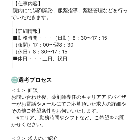
|【仕事内容】

|院内にて調剤業務、服薬指導、薬歴管理などを行っ
ていただきます。

|

|【詳細情報】

|■勤務時間・・・（日勤）8：30〜17：15

|（夜間）17：00〜翌8：30

|（休日）8：30〜17：15

|■休日・・・土日、祝日

|
選考プロセス
＜１＞ 面談　

お問い合わせ後、薬剤師専任のキャリアアドバイザ
ーがお電話やメールにてご応募頂いた求人の詳細や
その他ご希望条件をお伺いいたします。

　※エリア、勤務時間やシフトなど、ご希望をお聞
かせください。

＜２＞ 求人のご紹介　
