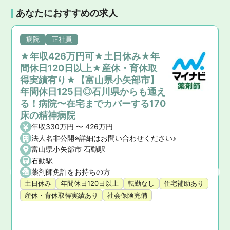
あなたにおすすめの求人
病院
正社員
★年収426万円可★土日休み★年
間休日120日以上★産休・育休取
得実績有り★【富山県小矢部市】
年間休日125日◎石川県からも通え
る！病院〜在宅までカバーする170
床の精神病院
年収330万円 〜 426万円
法人名非公開※詳細はお問い合わせください♪
富山県小矢部市 石動駅
石動駅
薬剤師免許をお持ちの方
土日休み
年間休日120日以上
転勤なし
住宅補助あり
産休・育休取得実績あり
社会保険完備