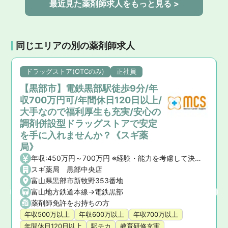
最近見た薬剤師求人をもっと見る >
同じエリアの別の薬剤師求人
ドラッグストア(OTCのみ)
正社員
【黒部市】電鉄黒部駅徒歩9分/年
収700万円可/年間休日120日以上/
大手なので福利厚生も充実/安心の
調剤併設型ドラッグストアで安定
を手に入れませんか？《スギ薬
局》
年収:450万円～700万円 ※経験・能力を考慮して決定いたします。 【昇給】年1回 【賞与】年2回(7月・12月)、業績賞与:年1回(業績連動型) 【諸手当】資格手当、時間外手当、通勤手当、子ども手当等
スギ薬局 黒部中央店
富山県黒部市新牧野353番地
富山地方鉄道本線->電鉄黒部
薬剤師免許をお持ちの方
年収500万以上
年収600万以上
年収700万以上
年間休日120日以上
駅チカ
教育研修充実