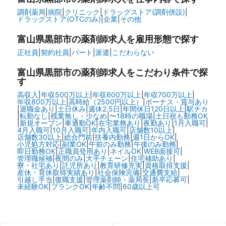
調剤薬局
|
病院
|
クリニック
|
ドラッグストア(調剤併設)
|
ドラッグストア(OTCのみ)
|
企業
|
その他
富山県黒部市の
薬剤師求人を雇用形態で探す
正社員
|
契約社員
|
パート
|
派遣
|
こだわらない
富山県黒部市の
薬剤師求人をこだわり条件で探
す
高収入
|
年収500万以上
|
年収600万以上
|
年収700万以上
|
年収800万以上
|
高時給（2500円以上）
|
ボーナス・賞与あり
|
退職金あり
|
土日休み
|
週休2.5日
|
年間休日120日以上
|
駅チカ
|
転勤なし
|
残業無し・少なめ
|
〜18時の職場
|
土日祝も勤務OK
|
新規オープン
|
車通勤OK
|
在宅業務あり
|
夜勤あり
|
1月入職可
|
4月入職可
|
10月入職可
|
年内入職可
|
店舗数10以上
|
店舗数30以上
|
総合門前
|
扶養内勤務
|
週1日からOK
|
小児処方対応
|
副業OK
|
午前のみ勤務
|
午後のみ勤務
|
即日勤務OK
|
正職員登用あり
|
ネイルOK
|
WEB面接可
|
管理職候補
|
夜間のみ
|
大手チェーン
|
住宅補助あり
|
寮・社宅あり
|
託児所あり
|
教育研修充実
|
資格取得支援
|
産休・育休取得実績あり
|
社会保険完備
|
交通費支給
|
引越し手当
|
復職支援
|
管理薬剤師・薬局長
|
新卒応募可
|
未経験OK
|
ブランクOK
|
年齢不問
|
60歳以上可