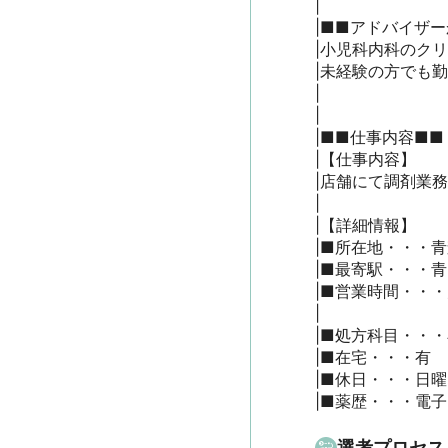
|

|■■アドバイザー
|小児科内科のクリ
|未経験の方でも
|

|

|■■仕事内容■■

|【仕事内容】

|店舗にて調剤業務
|

|【詳細情報】

|■所在地・・・青
|■最寄駅・・・青
|■営業時間・・・月
|　　　　　　　　水
|■処方科目・・・
|■在宅・・・有

|■休日・・・日曜日
|■薬歴・・・電子
選考プロセス