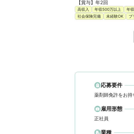
 【賞与】年2回
高収入
年収500万以上
年収
社会保険完備
未経験OK
ブ
応募要件
薬剤師免許をお持
雇用形態
正社員
業種