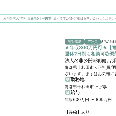
薬剤師求人TOP
青森県
十和田市
法人名非公開※詳細はお問い合わせください
調剤薬局
正社員
適正認定事
★年収800万円可★【
週休2日制も相談可◎調
法人名非公開※詳細はお
青森県十和田市＜正社員/
ざいます。まずはお気軽に
勤務地
青森県十和田市 三沢駅
給与
年収600万円 〜 800万円

【昇給】あり
