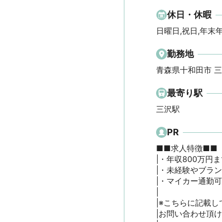
休日・休暇
日曜日,祝日,年末
勤務地
青森県十和田市 
最寄り駅
三沢駅
PR
■■求人特徴■■

|・年収800万円ま
|・未経験やブラン
|・マイカー通勤可
|

|※こちらに記載し
|お問い合わせ頂