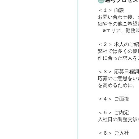
＜１＞ 面談　

お問い合わせ後、
細やその他ご希望条
　※エリア、勤務時
＜２＞ 求人のご紹介
弊社では多くの優
件に合った求人をご
＜３＞ 応募日程調整
応募のご意思をい
を高めるために、
＜４＞ ご面接

＜５＞ ご内定

入社日の調整交渉も
＜６＞ ご入社
