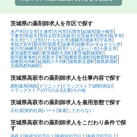
茨城県
の薬剤師求人を市区で探す
水戸市
|
日立市
|
土浦市
|
古河市
|
石岡市
|
結城市
|
龍ケ崎市
|
下妻市
|
常総市
|
常陸太田市
|
高萩市
|
北茨城市
|
笠間市
|
取手市
|
牛久市
|
つくば市
|
ひたちなか市
|
鹿嶋市
|
潮来市
|
守谷市
|
常陸大宮市
|
那珂市
|
筑西市
|
坂東市
|
稲敷市
|
かすみがうら市
|
桜川市
|
神栖市
|
行方市
|
鉾田市
|
つくばみらい市
|
小美玉市
|
東茨城郡茨城町
|
東茨城郡大洗町
|
東茨城郡城里町
|
那珂郡東海村
|
久慈郡大子町
|
稲敷郡美浦村
|
稲敷郡阿見町
|
稲敷郡河内町
|
結城郡八千代町
|
猿島郡五霞町
|
猿島郡境町
|
北相馬郡利根町
|
茨城県高萩市の
薬剤師求人を仕事内容で探す
調剤薬局
|
病院
|
クリニック
|
ドラッグストア(調剤併設)
|
ドラッグストア(OTCのみ)
|
企業
|
その他
茨城県高萩市の
薬剤師求人を雇用形態で探す
正社員
|
契約社員
|
パート
|
派遣
|
こだわらない
茨城県高萩市の
薬剤師求人をこだわり条件で探
す
高収入
|
年収500万以上
|
年収600万以上
|
年収700万以上
|