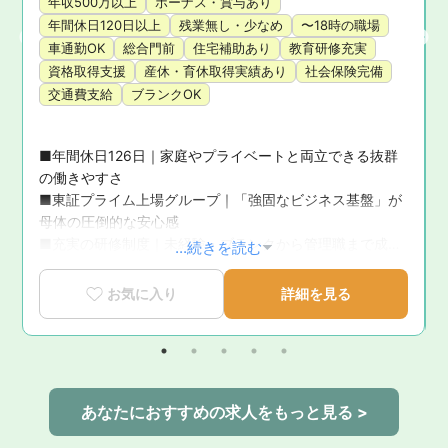
年収500万以上
ボーナス・賞与あり
年間休日120日以上
残業無し・少なめ
〜18時の職場
車通勤OK
総合門前
住宅補助あり
教育研修充実
資格取得支援
産休・育休取得実績あり
社会保険完備
交通費支給
ブランクOK
■年間休日126日｜家庭やプライベートと両立できる抜群
の働きやすさ

■東証プライム上場グループ｜「強固なビジネス基盤」が
母体の圧倒的な安心感

■充実の研修制度｜未経験・ブランクから管理職まで成長
...続きを読む
を徹底サポート

■育休復帰率100％！｜ライフステージの変化に寄り添う
お気に入り
詳細を見る
手厚いサポート体制

■新卒3年定着率95.5％｜「社員が転職活動をしなくてい
い環境」を追求した実績
あなたにおすすめの求人をもっと見る >