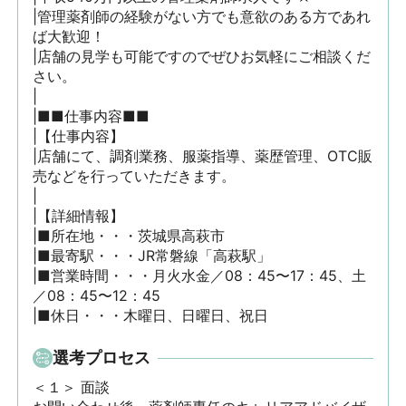
|管理薬剤師の経験がない方でも意欲のある方であれ
ば大歓迎！

|店舗の見学も可能ですのでぜひお気軽にご相談くだ
さい。

|

|■■仕事内容■■

|【仕事内容】

|店舗にて、調剤業務、服薬指導、薬歴管理、OTC販
売などを行っていただきます。

|

|【詳細情報】

|■所在地・・・茨城県高萩市

|■最寄駅・・・JR常磐線「高萩駅」

|■営業時間・・・月火水金／08：45〜17：45、土
／08：45〜12：45

|■休日・・・木曜日、日曜日、祝日
選考プロセス
＜１＞ 面談　
