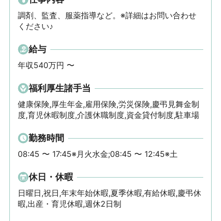
調剤、監査、服薬指導など。※詳細はお問い合わせ
ください♪
給与
年収540万円 〜
福利厚生諸手当
健康保険,厚生年金,雇用保険,労災保険,慶弔見舞金制
度,育児休暇制度,介護休職制度,資金貸付制度,駐車場
勤務時間
08:45 〜 17:45※月火水金;08:45 〜 12:45※土
休日・休暇
日曜日,祝日,年末年始休暇,夏季休暇,有給休暇,慶弔休
暇,出産・育児休暇,週休2日制