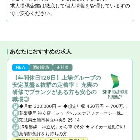
求人提供企業は徹底して個人情報を管理していますの
でご安心ください。
あなたにおすすめの求人
NEW
調剤薬局
正社員
【年間休日126日】上場グループの
安定基盤＆抜群の定着率！ 充実の
研修でブランクがある方も安心の
職場◎
◆月給 300,000円 ～ ◆想定年収 450万円 ～ 700万円 ※ご経験や前職の給与を考慮の上、決定いたします。 ◆昇給・賞与 ・昇給： あり ・賞与： あり（年2回）
花梨薬局 神立店（シップヘルスケアファーマシー株式会社）
茨城県土浦市神立中央5-25-14
JR常磐線「神立駅」から車で6分 ★マイカー通勤OK！
薬剤師免許をお持ちの方