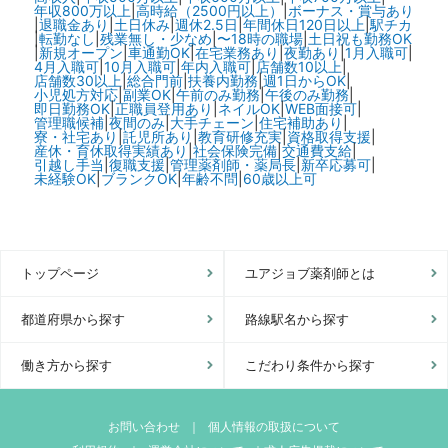
年収800万以上
|
高時給（2500円以上）
|
ボーナス・賞与あり
|
退職金あり
|
土日休み
|
週休2.5日
|
年間休日120日以上
|
駅チカ
|
転勤なし
|
残業無し・少なめ
|
〜18時の職場
|
土日祝も勤務OK
|
新規オープン
|
車通勤OK
|
在宅業務あり
|
夜勤あり
|
1月入職可
|
4月入職可
|
10月入職可
|
年内入職可
|
店舗数10以上
|
店舗数30以上
|
総合門前
|
扶養内勤務
|
週1日からOK
|
小児処方対応
|
副業OK
|
午前のみ勤務
|
午後のみ勤務
|
即日勤務OK
|
正職員登用あり
|
ネイルOK
|
WEB面接可
|
管理職候補
|
夜間のみ
|
大手チェーン
|
住宅補助あり
|
寮・社宅あり
|
託児所あり
|
教育研修充実
|
資格取得支援
|
産休・育休取得実績あり
|
社会保険完備
|
交通費支給
|
引越し手当
|
復職支援
|
管理薬剤師・薬局長
|
新卒応募可
|
未経験OK
|
ブランクOK
|
年齢不問
|
60歳以上可
トップページ
ユアジョブ薬剤師とは
都道府県から探す
路線駅名から探す
働き方から探す
こだわり条件から探す
お問い合わせ
｜
個人情報の取扱について