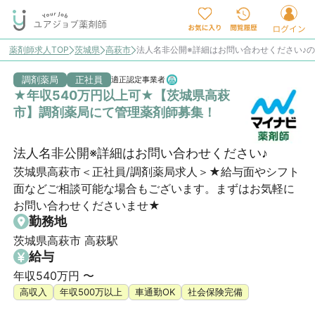
薬剤師求人TOP
茨城県
高萩市
法人名非公開※詳細はお問い合わせください♪
調剤薬局
正社員
適正認定事業者
★年収540万円以上可★【茨城県高萩
市】調剤薬局にて管理薬剤師募集！
法人名非公開※詳細はお問い合わせください♪
茨城県高萩市＜正社員/調剤薬局求人＞★給与面やシフト
面などご相談可能な場合もございます。まずはお気軽に
お問い合わせくださいませ★
勤務地
茨城県高萩市 高萩駅
給与
年収540万円 〜
高収入
年収500万以上
車通勤OK
社会保険完備