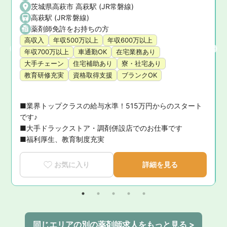
茨城県高萩市 高萩駅 (JR常磐線)
高萩駅 (JR常磐線)
薬剤師免許をお持ちの方
高収入
年収500万以上
年収600万以上
年収700万以上
車通勤OK
在宅業務あり
大手チェーン
住宅補助あり
寮・社宅あり
教育研修充実
資格取得支援
ブランクOK
■業界トップクラスの給与水準！515万円からのスタート
です♪

■大手ドラックストア・調剤併設店でのお仕事です

■福利厚生、教育制度充実
お気に入り
詳細を見る
同じエリアの別の薬剤師求人をもっと見る >