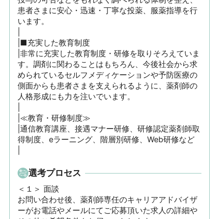
患者さまに安心・迅速・丁寧な投薬、服薬指導を行
います。

|

|■充実した教育制度

|非常に充実した教育制度・研修を取りそろえていま
す。調剤に関わることはもちろん、今後社会から求
められているセルフメディケーションや予防医療の
側面からも患者さまを支えられるように、薬剤師の
人格形成にも力を注いでいます。

|

|≪教育・研修制度≫

|通信教育講座、接遇マナー研修、研修認定薬剤師取
得制度、eラーニング、階層別研修、Web研修など

|
選考プロセス
＜１＞ 面談　

お問い合わせ後、薬剤師専任のキャリアアドバイザ
ーがお電話やメールにてご応募頂いた求人の詳細や