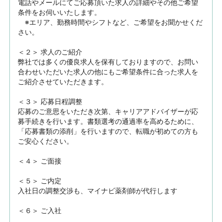
電話やメールにてご応募頂いた求人の詳細やその他ご希望
条件をお伺いいたします。

　※エリア、勤務時間やシフトなど、ご希望をお聞かせくだ
さい。

＜２＞ 求人のご紹介　

弊社では多くの優良求人を保有しておりますので、お問い
合わせいただいた求人の他にもご希望条件に合った求人を
ご紹介させていただきます。

＜３＞ 応募日程調整

応募のご意思をいただき次第、キャリアアドバイザーが応
募手続きを行います。書類選考の通過率を高めるために、
「応募書類の添削」を行いますので、転職が初めての方も
ご安心ください。

＜４＞ ご面接

＜５＞ ご内定

入社日の調整交渉も、マイナビ薬剤師が代行します

＜６＞ ご入社
