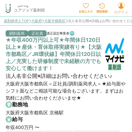
薬剤師求人TOP
大阪府
大阪市都島区
法人名非公開※詳細はお問い合わせくだ
調剤薬局
正社員
適正認定事業者
★年収400万円以上可★年間休日120日
以上★産休・育休取得実績有り★【大阪
市都島区／JR環状線】年間休日120日以
上／充実した研修制度で未経験の方でも
安心して働けます！
法人名非公開※詳細はお問い合わせください♪
大阪府大阪市都島区＜正社員/調剤薬局求人＞★給与面や
シフト面などご相談可能な場合もございます。まずはお
気軽にお問い合わせくださいませ★
勤務地
大阪府大阪市都島区 京橋駅
給与
年収400万円 〜