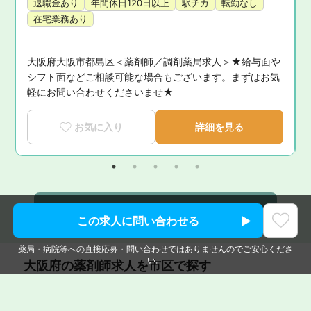
退職金あり
年間休日120日以上
駅チカ
転勤なし
在宅業務あり
大阪府大阪市都島区＜薬剤師／調剤薬局求人＞★給与面や
に
シフト面などご相談可能な場合もございます。まずはお気
軽にお問い合わせくださいませ★
お気に入り
詳細を見る
同じエリアの別の薬剤師求人をもっと見る >
この求人に問い合わせる
薬局・病院等への直接応募・問い合わせではありませんのでご安心くださ
い。
大阪府
の薬剤師求人を市区で探す
大阪市都島区
|
大阪市福島区
|
大阪市此花区
|
大阪市西区
|
大阪市港区
|
大阪市大正区
|
大阪市天王寺区
|
大阪市浪速区
|
大阪市西淀川区
|
大阪市東淀川区
|
大阪市東成区
|
大阪市生野区