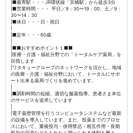
|■最寄駅・・・JR環状線「京橋駅」から徒歩3分

|■営業時間・・・ 平日／9：30〜19：00、土／9：
30〜14：30

|■休日・・・日・祝日

|

|■定年・・・60歳

|

|■■おすすめポイント１■■

|医療・介護・福祉分野での「トータルケア薬局」を
目指します

|ワタキューグループのネットワークを活かし、地域
の医療・介護・福祉分野において、トータルにサポ
ート出来る薬局づくりを進めています。

|

|■調剤時間の短縮、適切な服薬指導。患者さま本位
のサービスを追求しています

|

|電子薬歴管理を行うコンピュータシステムなど最新
の設備を導入しています。また、投薬までのプロセ
スにおいて、重複投与・併用禁忌・相互作用・長期
投与の可否などをもれなく調べられる体制を整え、