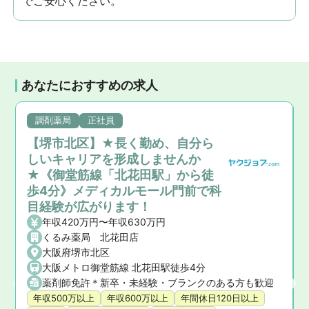
でご安心ください。
あなたにおすすめの求人
調剤薬局
正社員
【堺市北区】★長く勤め、自分ら
しいキャリアを形成しませんか
★《御堂筋線「北花田駅」から徒
歩4分》メディカルモール門前で科
目経験が広がります！
年収420万円〜年収630万円
くるみ薬局 北花田店
大阪府堺市北区
大阪メトロ御堂筋線 北花田駅徒歩4分
薬剤師免許＊新卒・未経験・ブランクのある方も歓迎
年収500万以上
年収600万以上
年間休日120日以上