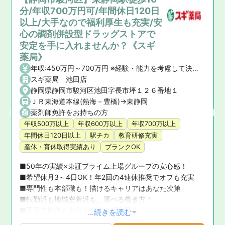
分/年収700万円可/年間休日120日
以上/大手なので福利厚生も充実/安
心の調剤併設型ドラッグストアで
安定を手に入れませんか？《スギ
薬局》
年収:450万円～700万円 ※経験・能力を考慮して決定いたします。 【昇給】年1回 【賞与】年2回(7月・12月)、業績賞与:年1回(業績連動型) 【諸手当】資格手当、時間外手当、通勤手当、子ども手当等
スギ薬局 池田店
静岡県静岡市駿河区池田字長市坪１２６番地１
ＪＲ東海道本線(熱海－豊橋)->東静岡
薬剤師免許をお持ちの方
年収500万以上
年収600万以上
年収700万以上
年間休日120日以上
駅チカ
教育研修充実
産休・育休取得実績あり
ブランクOK
■50年の実績×東証プライム上場グループの安心感！ 

■希望休月3～4日OK！年2回の4連休推奨でオフも充実 

■専門性も本部職も！描けるキャリアはあなた次第 

■転勤派も地域密着派も。選べる働き方！ 

■子育て世代も安心！充実の福利厚生
...続きを読む