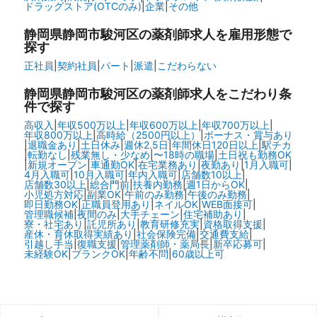
ドラッグストア(OTCのみ)
|
企業
|
その他
静岡県静岡市駿河区の
薬剤師求人を雇用形態で
探す
正社員
|
契約社員
|
パート
|
派遣
|
こだわらない
静岡県静岡市駿河区の
薬剤師求人をこだわり条
件で探す
高収入
|
年収500万以上
|
年収600万以上
|
年収700万以上
|
年収800万以上
|
高時給（2500円以上）
|
ボーナス・賞与あり
|
退職金あり
|
土日休み
|
週休2.5日
|
年間休日120日以上
|
駅チカ
|
転勤なし
|
残業無し・少なめ
|
〜18時の職場
|
土日祝も勤務OK
|
新規オープン
|
車通勤OK
|
在宅業務あり
|
夜勤あり
|
1月入職可
|
4月入職可
|
10月入職可
|
年内入職可
|
店舗数10以上
|
店舗数30以上
|
総合門前
|
扶養内勤務
|
週1日からOK
|
小児処方対応
|
副業OK
|
午前のみ勤務
|
午後のみ勤務
|
即日勤務OK
|
正職員登用あり
|
ネイルOK
|
WEB面接可
|
管理職候補
|
夜間のみ
|
大手チェーン
|
住宅補助あり
|
寮・社宅あり
|
託児所あり
|
教育研修充実
|
資格取得支援
|
産休・育休取得実績あり
|
社会保険完備
|
交通費支給
|
引越し手当
|
復職支援
|
管理薬剤師・薬局長
|
新卒応募可
|
未経験OK
|
ブランクOK
|
年齢不問
|
60歳以上可