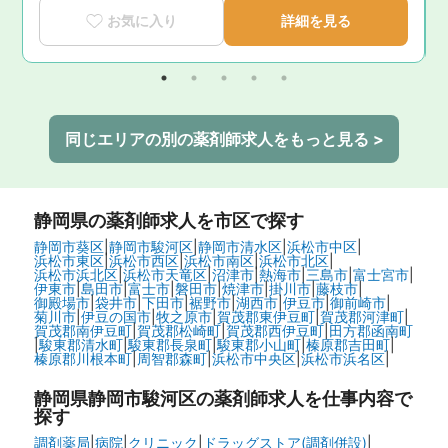
お気に入り
詳細を見る
同じエリアの別の薬剤師求人をもっと見る >
静岡県
の薬剤師求人を市区で探す
静岡市葵区
|
静岡市駿河区
|
静岡市清水区
|
浜松市中区
|
浜松市東区
|
浜松市西区
|
浜松市南区
|
浜松市北区
|
浜松市浜北区
|
浜松市天竜区
|
沼津市
|
熱海市
|
三島市
|
富士宮市
|
伊東市
|
島田市
|
富士市
|
磐田市
|
焼津市
|
掛川市
|
藤枝市
|
御殿場市
|
袋井市
|
下田市
|
裾野市
|
湖西市
|
伊豆市
|
御前崎市
|
菊川市
|
伊豆の国市
|
牧之原市
|
賀茂郡東伊豆町
|
賀茂郡河津町
|
賀茂郡南伊豆町
|
賀茂郡松崎町
|
賀茂郡西伊豆町
|
田方郡函南町
|
駿東郡清水町
|
駿東郡長泉町
|
駿東郡小山町
|
榛原郡吉田町
|
榛原郡川根本町
|
周智郡森町
|
浜松市中央区
|
浜松市浜名区
|
静岡県静岡市駿河区の
薬剤師求人を仕事内容で
探す
調剤薬局
|
病院
|
クリニック
|
ドラッグストア(調剤併設)
|