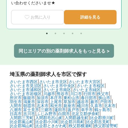
師
い合わせくださいませ★
お気に入り
詳細を見る
同じエリアの別の薬剤師求人をもっと見る >
埼玉県
の薬剤師求人を市区で探す
さいたま市西区
|
さいたま市北区
|
さいたま市大宮区
|
さいたま市見沼区
|
さいたま市中央区
|
さいたま市桜区
|
さいたま市浦和区
|
さいたま市南区
|
さいたま市緑区
|
さいたま市岩槻区
|
川越市
|
熊谷市
|
川口市
|
行田市
|
秩父市
|
所沢市
|
飯能市
|
加須市
|
本庄市
|
東松山市
|
春日部市
|
狭山市
|
羽生市
|
鴻巣市
|
深谷市
|
上尾市
|
草加市
|
越谷市
|
蕨市
|
戸田市
|
入間市
|
朝霞市
|
志木市
|
和光市
|
新座市
|
桶川市
|
久喜市
|
北本市
|
八潮市
|
富士見市
|
三郷市
|
蓮田市
|
坂戸市
|
幸手市
|
鶴ヶ島市
|
日高市
|
吉川市
|
ふじみ野市
|
白岡市
|
北足立郡伊奈町
|
入間郡三芳町
|
入間郡毛呂山町
|
入間郡越生町
|
比企郡滑川町
|
比企郡嵐山町
|
比企郡小川町
|
比企郡川島町
|
比企郡吉見町
|
比企郡鳩山町
|
比企郡ときがわ町
|
秩父郡横瀬町
|
秩父郡皆野町