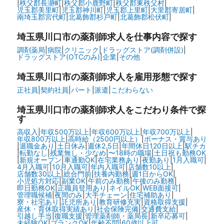
|
秩父郡長瀞町
|
秩父郡小鹿野町
|
秩父郡東秩父村
|
児玉郡美里町
|
児玉郡神川町
|
児玉郡上里町
|
大里郡寄居町
|
南埼玉郡宮代町
|
北葛飾郡杉戸町
|
北葛飾郡松伏町
|
埼玉県川口市の
薬剤師求人を仕事内容で探す
調剤薬局
|
病院
|
クリニック
|
ドラッグストア(調剤併設)
|
ドラッグストア(OTCのみ)
|
企業
|
その他
埼玉県川口市の
薬剤師求人を雇用形態で探す
正社員
|
契約社員
|
パート
|
派遣
|
こだわらない
埼玉県川口市の
薬剤師求人をこだわり条件で探
す
高収入
|
年収500万以上
|
年収600万以上
|
年収700万以上
|
年収800万以上
|
高時給（2500円以上）
|
ボーナス・賞与あり
|
退職金あり
|
土日休み
|
週休2.5日
|
年間休日120日以上
|
駅チカ
|
転勤なし
|
残業無し・少なめ
|
〜18時の職場
|
土日祝も勤務OK
|
新規オープン
|
車通勤OK
|
在宅業務あり
|
夜勤あり
|
1月入職可
|
4月入職可
|
10月入職可
|
年内入職可
|
店舗数10以上
|
店舗数30以上
|
総合門前
|
扶養内勤務
|
週1日からOK
|
小児処方対応
|
副業OK
|
午前のみ勤務
|
午後のみ勤務
|
即日勤務OK
|
正職員登用あり
|
ネイルOK
|
WEB面接可
|
管理職候補
|
夜間のみ
|
大手チェーン
|
住宅補助あり
|
寮・社宅あり
|
託児所あり
|
教育研修充実
|
資格取得支援
|
産休・育休取得実績あり
|
社会保険完備
|
交通費支給
|
引越し手当
|
復職支援
|
管理薬剤師・薬局長
|
新卒応募可
|
未経験OK
|
ブランクOK
|
年齢不問
|
60歳以上可