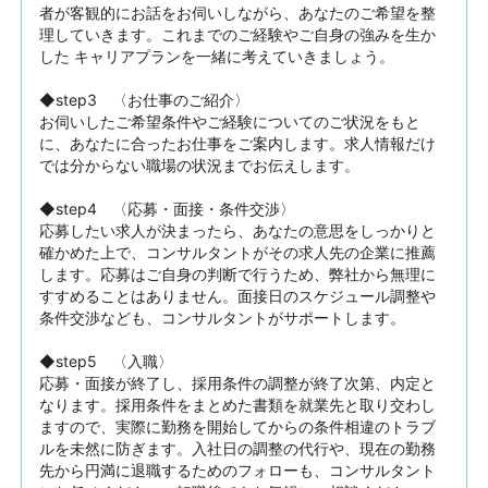
者が客観的にお話をお伺いしながら、あなたのご希望を整
理していきます。これまでのご経験やご自身の強みを生か
した キャリアプランを一緒に考えていきましょう。

◆step3　〈お仕事のご紹介〉

お伺いしたご希望条件やご経験についてのご状況をもと
に、あなたに合ったお仕事をご案内します。求人情報だけ
では分からない職場の状況までお伝えします。

◆step4　〈応募・面接・条件交渉〉

応募したい求人が決まったら、あなたの意思をしっかりと
確かめた上で、コンサルタントがその求人先の企業に推薦
します。応募はご自身の判断で行うため、弊社から無理に
すすめることはありません。面接日のスケジュール調整や
条件交渉なども、コンサルタントがサポートします。

◆step5　〈入職〉

応募・面接が終了し、採用条件の調整が終了次第、内定と
なります。採用条件をまとめた書類を就業先と取り交わし
ますので、実際に勤務を開始してからの条件相違のトラブ
ルを未然に防ぎます。入社日の調整の代行や、現在の勤務
先から円満に退職するためのフォローも、コンサルタント