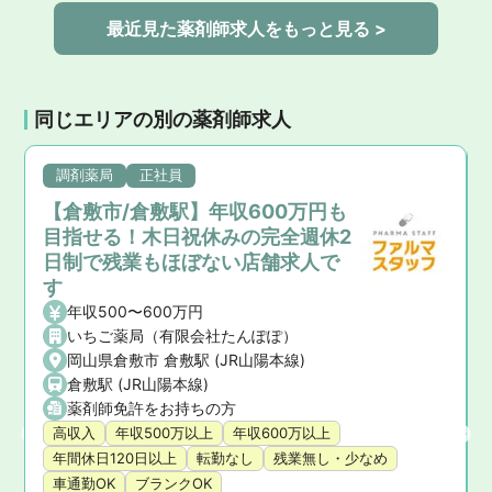
最近見た薬剤師求人をもっと見る >
同じエリアの別の薬剤師求人
調剤薬局
正社員
【倉敷市/倉敷駅】年収600万円も
目指せる！木日祝休みの完全週休2
日制で残業もほぼない店舗求人で
す
年収500〜600万円
いちご薬局（有限会社たんぽぽ）
岡山県倉敷市 倉敷駅 (JR山陽本線)
倉敷駅 (JR山陽本線)
薬剤師免許をお持ちの方
高収入
年収500万以上
年収600万以上
年間休日120日以上
転勤なし
残業無し・少なめ
車通勤OK
ブランクOK