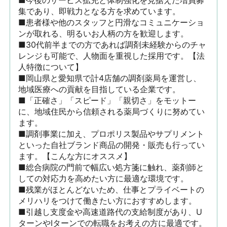
■今後のサービス拡充と体制強化を見据えた増員募
集であり、即戦力となる方を求めています。

■患者様や他のスタッフと円滑なコミュニケーショ
ンが取れる、明るいお人柄の方を歓迎します。

■30代前半までの方であれば調剤未経験からのチャ
レンジも可能で、人物面を重視した採用です。【法
人特徴について】

■岡山県と愛知県で計4店舗の調剤薬局を運営し、
地域医療への貢献を目指している企業です。

■「正確さ」「スピード」「親切さ」をモットー
に、地域住民から信頼される薬局づくりに努めてい
ます。

■調剤事業に加え、プロポリス製品やサプリメント
といった自社ブランド商品の開発・販売も行ってい
ます。【こんな方にオススメ】

■総合病院の門前で幅広い処方箋に触れ、薬剤師と
しての対応力を高めたい方に最適な環境です。

■残業がほとんどないため、仕事とプライベートの
メリハリをつけて働きたい方におすすめします。

■引越し支度金や高速道路代の支給制度があり、U
ターンやIターンでの転職をお考えの方に最適です。