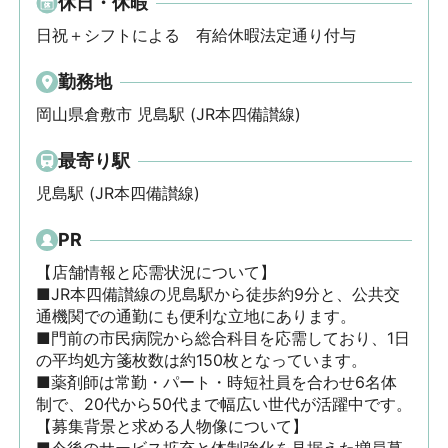
休日・休暇
日祝＋シフトによる　有給休暇法定通り付与
勤務地
岡山県倉敷市 児島駅 (JR本四備讃線)
最寄り駅
児島駅 (JR本四備讃線)
PR
【店舗情報と応需状況について】

■JR本四備讃線の児島駅から徒歩約9分と、公共交
通機関での通勤にも便利な立地にあります。

■門前の市民病院から総合科目を応需しており、1日
の平均処方箋枚数は約150枚となっています。

■薬剤師は常勤・パート・時短社員を合わせ6名体
制で、20代から50代まで幅広い世代が活躍中です。
【募集背景と求める人物像について】
