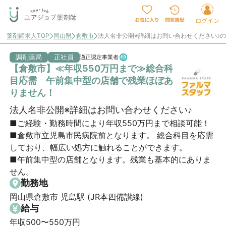
薬剤師求人TOP
岡山県
倉敷市
法人名非公開※詳細はお問い合わせください♪
調剤薬局
正社員
適正認定事業者
【倉敷市】≪年収550万円まで≫総合科
目応需 午前集中型の店舗で残業ほぼあ
りません！
法人名非公開※詳細はお問い合わせください♪
■ご経験・勤務時間により年収550万円まで相談可能！

■倉敷市立児島市民病院前となります。 総合科目を応需
しており、幅広い処方に触れることができます。

■午前集中型の店舗となります。残業も基本的にありま
せん。
勤務地
岡山県倉敷市 児島駅 (JR本四備讃線)
給与
年収500〜550万円