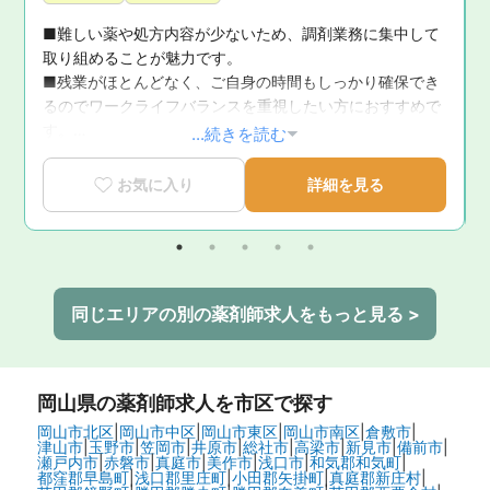
■難しい薬や処方内容が少ないため、調剤業務に集中して
取り組めることが魅力です。

■残業がほとんどなく、ご自身の時間もしっかり確保でき
るのでワークライフバランスを重視したい方におすすめで
す。

...続きを読む
■休日当番もなく、木日祝と土曜午後も休みのため、充実
ス
したプライベートを過ごせます。
お気に入り
詳細を見る
同じエリアの別の薬剤師求人をもっと見る >
岡山県
の薬剤師求人を市区で探す
岡山市北区
|
岡山市中区
|
岡山市東区
|
岡山市南区
|
倉敷市
|
津山市
|
玉野市
|
笠岡市
|
井原市
|
総社市
|
高梁市
|
新見市
|
備前市
|
瀬戸内市
|
赤磐市
|
真庭市
|
美作市
|
浅口市
|
和気郡和気町
|
都窪郡早島町
|
浅口郡里庄町
|
小田郡矢掛町
|
真庭郡新庄村
|