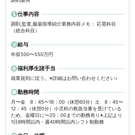
調剤薬局
仕事内容
調剤,監査,服薬指導紹介業務内容メモ： 応需科目
（総合科目）
給与
年収500〜550万円
福利厚生諸手当
就業規則に従う。※詳細はお問い合わせください♪
勤務時間
月〜金　8：45〜18：00（休憩60分）土　8：45〜
12：45（休憩0分）小児科の救急当番を受けている
ため、金曜日に〜20：00までの勤務有り※上記より
1日8時間以内・週40時間以内シフト制勤務