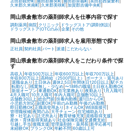
苫田郡鏡野町
|
勝田郡勝央町
|
勝田郡奈義町
|
英田郡西粟倉村
|
久米郡久米南町
|
久米郡美咲町
|
加賀郡吉備中央町
|
岡山県倉敷市の
薬剤師求人を仕事内容で探す
調剤薬局
|
病院
|
クリニック
|
ドラッグストア(調剤併設)
|
ドラッグストア(OTCのみ)
|
企業
|
その他
岡山県倉敷市の
薬剤師求人を雇用形態で探す
正社員
|
契約社員
|
パート
|
派遣
|
こだわらない
岡山県倉敷市の
薬剤師求人をこだわり条件で探
す
高収入
|
年収500万以上
|
年収600万以上
|
年収700万以上
|
年収800万以上
|
高時給（2500円以上）
|
ボーナス・賞与あり
|
退職金あり
|
土日休み
|
週休2.5日
|
年間休日120日以上
|
駅チカ
|
転勤なし
|
残業無し・少なめ
|
〜18時の職場
|
土日祝も勤務OK
|
新規オープン
|
車通勤OK
|
在宅業務あり
|
夜勤あり
|
1月入職可
|
4月入職可
|
10月入職可
|
年内入職可
|
店舗数10以上
|
店舗数30以上
|
総合門前
|
扶養内勤務
|
週1日からOK
|
小児処方対応
|
副業OK
|
午前のみ勤務
|
午後のみ勤務
|
即日勤務OK
|
正職員登用あり
|
ネイルOK
|
WEB面接可
|
管理職候補
|
夜間のみ
|
大手チェーン
|
住宅補助あり
|
寮・社宅あり
|
託児所あり
|
教育研修充実
|
資格取得支援
|
産休・育休取得実績あり
|
社会保険完備
|
交通費支給
|
引越し手当
|
復職支援
|
管理薬剤師・薬局長
|
新卒応募可
|
未経験OK
|
ブランクOK
|
年齢不問
|
60歳以上可