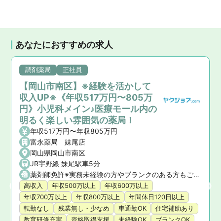
あなたにおすすめの求人
調剤薬局
正社員
【岡山市南区】※経験を活かして
収入UP※《年収517万円〜805万
円》小児科メイン♪医療モール内の
明るく楽しい雰囲気の薬局！
年収517万円〜年収805万円
富永薬局 妹尾店
岡山県岡山市南区
JR宇野線 妹尾駅車5分
薬剤師免許※実務未経験の方やブランクのある方もご相談ください。
高収入
年収500万以上
年収600万以上
年収700万以上
年収800万以上
年間休日120日以上
転勤なし
残業無し・少なめ
車通勤OK
住宅補助あり
教育研修充実
資格取得支援
未経験OK
ブランクOK