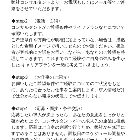
弊社コンサルタントより、お電話もしくはメール等でご連
絡をさせていただきます。

◆step2　〈電話・面談〉

コンサルタントがご希望条件やライフプランなどについて
確認いたします。

ご希望条件や方向性が明確に定まっていない場合は、漠然
とした希望イメージで構いませんのでお話ください。担当
者が客観的にお話をお伺いしながら、あなたのご希望を整
理していきます。これまでのご経験やご自身の強みを生か
した キャリアプランを一緒に考えていきましょう。

◆step3　〈お仕事のご紹介〉

お伺いしたご希望条件やご経験についてのご状況をもと
に、あなたに合ったお仕事をご案内します。求人情報だけ
では分からない職場の状況までお伝えします。

◆step4　〈応募・面接・条件交渉〉

応募したい求人が決まったら、あなたの意思をしっかりと
確かめた上で、コンサルタントがその求人先の企業に推薦
します。応募はご自身の判断で行うため、弊社から無理に
すすめることはありません。面接日のスケジュール調整や
条件交渉なども、コンサルタントがサポートします。
