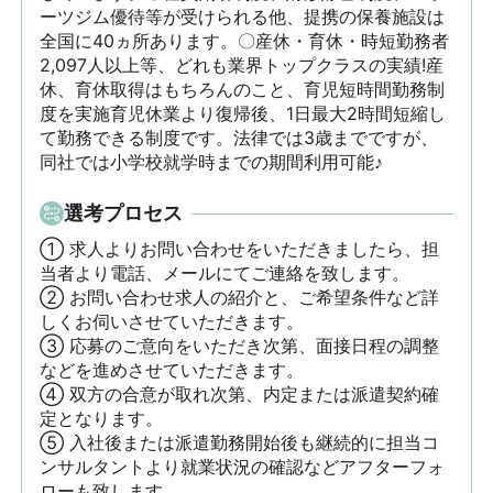
ーツジム優待等が受けられる他、提携の保養施設は
全国に40ヵ所あります。〇産休・育休・時短勤務者
2,097人以上等、どれも業界トップクラスの実績!産
休、育休取得はもちろんのこと、育児短時間勤務制
度を実施育児休業より復帰後、1日最大2時間短縮し
て勤務できる制度です。法律では3歳までですが、
同社では小学校就学時までの期間利用可能♪
選考プロセス
① 求人よりお問い合わせをいただきましたら、担
当者より電話、メールにてご連絡を致します。

② お問い合わせ求人の紹介と、ご希望条件など詳
しくお伺いさせていただきます。

③ 応募のご意向をいただき次第、面接日程の調整
などを進めさせていただきます。

④ 双方の合意が取れ次第、内定または派遣契約確
定となります。

⑤ 入社後または派遣勤務開始後も継続的に担当コ
ンサルタントより就業状況の確認などアフターフォ
ローも致します。
