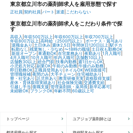
東京都立川市の
薬剤師求人を雇用形態で探す
正社員
|
契約社員
|
パート
|
派遣
|
こだわらない
東京都立川市の
薬剤師求人をこだわり条件で探
す
高収入
|
年収500万以上
|
年収600万以上
|
年収700万以上
|
年収800万以上
|
高時給（2500円以上）
|
ボーナス・賞与あり
|
退職金あり
|
土日休み
|
週休2.5日
|
年間休日120日以上
|
駅チカ
|
転勤なし
|
残業無し・少なめ
|
〜18時の職場
|
土日祝も勤務OK
|
新規オープン
|
車通勤OK
|
在宅業務あり
|
夜勤あり
|
1月入職可
|
4月入職可
|
10月入職可
|
年内入職可
|
店舗数10以上
|
店舗数30以上
|
総合門前
|
扶養内勤務
|
週1日からOK
|
小児処方対応
|
副業OK
|
午前のみ勤務
|
午後のみ勤務
|
即日勤務OK
|
正職員登用あり
|
ネイルOK
|
WEB面接可
|
管理職候補
|
夜間のみ
|
大手チェーン
|
住宅補助あり
|
寮・社宅あり
|
託児所あり
|
教育研修充実
|
資格取得支援
|
産休・育休取得実績あり
|
社会保険完備
|
交通費支給
|
引越し手当
|
復職支援
|
管理薬剤師・薬局長
|
新卒応募可
|
未経験OK
|
ブランクOK
|
年齢不問
|
60歳以上可
トップページ
ユアジョブ薬剤師とは
都道府県から探す
路線駅名から探す