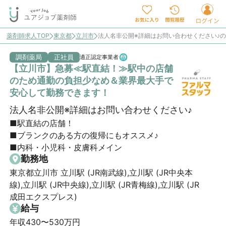
薬剤師求人TOP
東京都
立川市
法人名非公開※詳細はお問い合わせください♪
調剤薬局
正社員
適正認定事業者
【立川市】急募≪駅直結！≫駅中の店舗
のため通勤の負担少なめ＆業界最大手で
安心して勤務できます！
法人名非公開※詳細はお問い合わせください♪
■駅直結の店舗！

■ブランクのある方の復帰にもオススメ♪

■内科・小児科・皮膚科メイン
勤務地
東京都立川市 立川駅 (JR南武線),立川駅 (JR中央本
線),立川駅 (JR中央線),立川駅 (JR青梅線),立川駅 (JR
成田エクスプレス)
給与
年収430〜530万円