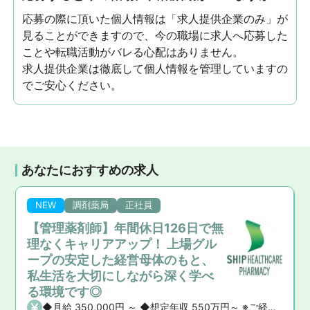
応募の際に頂いた個人情報は「求人提供企業のみ」が
見ることができますので、今の職場に求人へ応募した
ことや転職活動がバレる心配はありません。
求人提供企業は徹底して個人情報を管理していますの
でご安心ください。
あなたにおすすめの求人
NEW
調剤薬局
正社員
【管理薬剤師】年間休日126日で無
理なくキャリアアップ！ 上場グル
ープの安定した経営母体のもと、
私生活を大切にしながら深く学べ
る環境です◎
◆月給 350,000円 ～ ◆想定年収 550万円～ ※ご経験や前職の給与を考慮の上、決定いたします。 ◆昇給・賞与 ・昇給： あり ・賞与： あり（年2回）