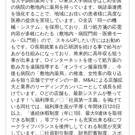
る大手調剤薬局です。○東京大学病院をはじめ全国
の病院の敷地内に薬局を持っています。病診薬連携
を強化することで、地域にお住いの患者様に高度な
医療の提供を実現しています。○全店「同一の機
械・システム」を採用しており、且つ処方箋の応需
内容が多岐にわたる（敷地内・病院門前・医療モー
ル・CL門前）ので、スキルUPしたい方にはお勧め
もです。○長期就業＆自己研讃を続ける事で給与が
あがる仕組みになっており、将来的に高年収も狙う
事が出来ます。○インターネットを使って処方薬の
飲み方を遠隔指導する「オンライン服薬指導」、今
後も病院の「敷地内薬局」の推進、女性客の取り込
みを狙う店舗でデザインの一新。M&Aによる店舗拡
大と業界のリーディングカンパニーとして成長を続
けています。○どの店舗も、最新システムが整って
います！＼福利厚生／〇「社員第一主義」を掲げて
いる同社では、福利厚生面が手厚く年間休日120日
以上、「連続休暇制度（年に1回、最大9連休を取得
できる制度）」等プライベートも充実出来る様にワ
ークライフバランスを後押ししてくれる制度が充実
しています。〇社員割引制度、財形貯蓄制度、スポ