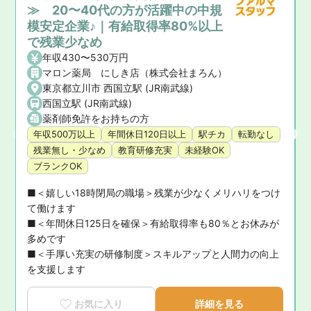
≫ 20〜40代の方が活躍中の中規
模安定企業♪｜有給取得率80%以上
で残業少なめ
年収430〜530万円
マロン薬局 にしき店（株式会社まろん）
駅 (多摩モノレール)
東京都立川市 西国立駅 (JR南武線)
川駅 (JR成田エクスプレス),立川北駅 (多摩モノレール)
西国立駅 (JR南武線)
薬剤師免許をお持ちの方
年収500万以上
年間休日120日以上
駅チカ
転勤なし
残業無し・少なめ
教育研修充実
未経験OK
ブランクOK
■＜嬉しい18時閉局の職場＞残業が少なくメリハリをつけ
て働けます

■＜年間休日125日を確保＞有給取得率も80％とお休みが
多めです

■＜手厚い充実の研修制度＞スキルアップと人間力の向上
を支援します
お気に入り
詳細を見る