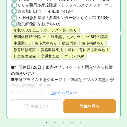
リリィ薬局多摩丘陵店（シップヘルスケアファーマシー株式会社）
東京都町田市下小山田町1418-1
・小田急多摩線「多摩センター駅」からバスで10分 ・小田急小田原線「町田駅」からバスで25分 ★マイカー通勤OK！
薬剤師免許をお持ちの方
年収500万以上
ボーナス・賞与あり
年間休日120日以上
残業無し・少なめ
〜18時の職場
車通勤OK
在宅業務あり
総合門前
住宅補助あり
教育研修充実
資格取得支援
産休・育休取得実績あり
社会保険完備
交通費支給
ブランクOK
■年間休日126日｜家庭やプライベートと両立できる抜群
の働きやすさ

■東証プライム上場グループ｜「強固なビジネス基盤」が
問
母体の圧倒的な安心感

■充実の研修制度｜未経験・ブランクから管理職まで成長
...続きを読む
を徹底サポート

■育休復帰率100％！｜ライフステージの変化に寄り添う
お気に入り
詳細を見る
手厚いサポート体制

■新卒3年定着率95.5％｜「社員が転職活動をしなくてい
い環境」を追求した実績