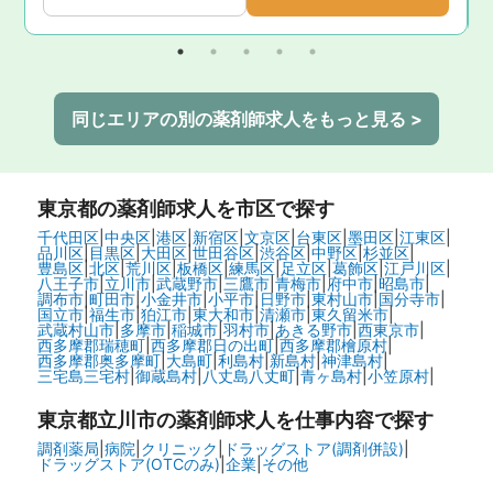
同じエリアの別の薬剤師求人をもっと見る >
東京都
の薬剤師求人を市区で探す
千代田区
|
中央区
|
港区
|
新宿区
|
文京区
|
台東区
|
墨田区
|
江東区
|
品川区
|
目黒区
|
大田区
|
世田谷区
|
渋谷区
|
中野区
|
杉並区
|
豊島区
|
北区
|
荒川区
|
板橋区
|
練馬区
|
足立区
|
葛飾区
|
江戸川区
|
八王子市
|
立川市
|
武蔵野市
|
三鷹市
|
青梅市
|
府中市
|
昭島市
|
調布市
|
町田市
|
小金井市
|
小平市
|
日野市
|
東村山市
|
国分寺市
|
国立市
|
福生市
|
狛江市
|
東大和市
|
清瀬市
|
東久留米市
|
武蔵村山市
|
多摩市
|
稲城市
|
羽村市
|
あきる野市
|
西東京市
|
西多摩郡瑞穂町
|
西多摩郡日の出町
|
西多摩郡檜原村
|
西多摩郡奥多摩町
|
大島町
|
利島村
|
新島村
|
神津島村
|
三宅島三宅村
|
御蔵島村
|
八丈島八丈町
|
青ヶ島村
|
小笠原村
|
東京都立川市の
薬剤師求人を仕事内容で探す
調剤薬局
|
病院
|
クリニック
|
ドラッグストア(調剤併設)
|
ドラッグストア(OTCのみ)
|
企業
|
その他