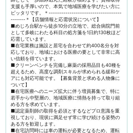
支援も手厚いので、本気で地域医療を学びたい方に
ピッタリです。＊-----------------------------------
-------＊【店舗情報と応需状況について】

■めじろ台駅から徒歩10分の立地で、総合病院門前
として多岐にわたる科目の処方箋を1日約130枚ほど
応需しています。

■在宅業務は施設と居宅を合わせて約400名分を対
応しており、地域における医療の要として非常に高
い信頼を得ています。

■クリーンベンチを完備し麻薬の採用品目も40種を
超えるため、高度な調剤スキルが求められる緩和ケ
アにも対応可能です。【募集背景と求める人物像に
ついて】

■在宅医療へのニーズ拡大に伴う増員募集で、特に
若手から中堅層の、地域医療に情熱を持って取り組
める方を求めています。

■認定薬剤師の取得を必須とするなどプロ意識を重
視しており、現状に満足せず常に学び続ける姿勢の
ある方を歓迎します。

■在宅訪問時には車の運転が必要となるため、運転