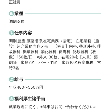
正社員
業種
調剤薬局
仕事内容
調剤,監査,服薬指導,在宅業務（居宅）,在宅業務（施
設）紹介業務内容メモ： 【科目】内科, 整形外科, 呼
吸器科, 循環器科, 消化器科, 皮膚科, 泌尿器科【枚
数】150枚/日　※外来130枚、在宅20枚【人員】薬
剤師　常勤7名　パート11名　常時10名程度事務　常
時3名
給与
年収480〜550万円
福利厚生諸手当
就業規則に従う。※詳細はお問い合わせください♪