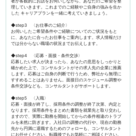
者が客観的にお話をお伺いしながら、あなたのご希望を整
理していきます。これまでのご経験やご自身の強みを生か
した キャリアプランを一緒に考えていきましょう。

◆step3　〈お仕事のご紹介〉

お伺いしたご希望条件やご経験についてのご状況をもと
に、あなたに合ったお仕事をご案内します。求人情報だけ
では分からない職場の状況までお伝えします。

◆step4　〈応募・面接・条件交渉〉

応募したい求人が決まったら、あなたの意思をしっかりと
確かめた上で、コンサルタントがその求人先の企業に推薦
します。応募はご自身の判断で行うため、弊社から無理に
すすめることはありません。面接日のスケジュール調整や
条件交渉なども、コンサルタントがサポートします。

◆step5　〈入職〉

応募・面接が終了し、採用条件の調整が終了次第、内定と
なります。採用条件をまとめた書類を就業先と取り交わし
ますので、実際に勤務を開始してからの条件相違のトラブ
ルを未然に防ぎます。入社日の調整の代行や、現在の勤務
先から円満に退職するためのフォローも、コンサルタント
にお任せください。転職後でもお気軽にご相談ください。