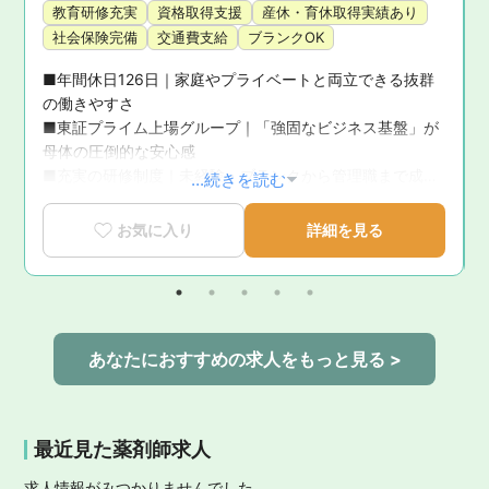
教育研修充実
資格取得支援
産休・育休取得実績あり
社会保険完備
交通費支給
ブランクOK
■年間休日126日｜家庭やプライベートと両立できる抜群
の働きやすさ

■東証プライム上場グループ｜「強固なビジネス基盤」が
問
母体の圧倒的な安心感

■充実の研修制度｜未経験・ブランクから管理職まで成長
...続きを読む
を徹底サポート

■育休復帰率100％！｜ライフステージの変化に寄り添う
お気に入り
詳細を見る
手厚いサポート体制

■新卒3年定着率95.5％｜「社員が転職活動をしなくてい
い環境」を追求した実績
あなたにおすすめの求人をもっと見る >
最近見た薬剤師求人
求人情報がみつかりませんでした