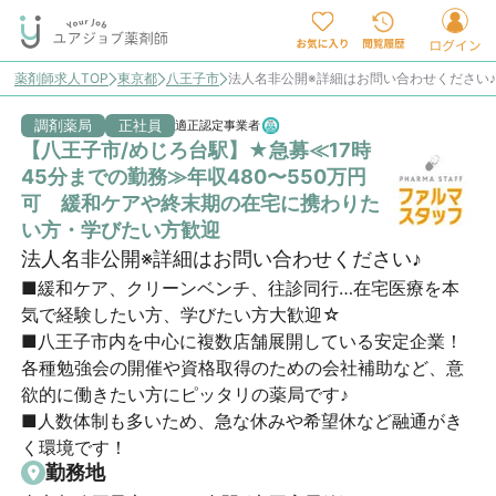
薬剤師求人TOP
東京都
八王子市
法人名非公開※詳細はお問い合わせください
調剤薬局
正社員
適正認定事業者
【八王子市/めじろ台駅】★急募≪17時
45分までの勤務≫年収480〜550万円
可 緩和ケアや終末期の在宅に携わりた
い方・学びたい方歓迎
法人名非公開※詳細はお問い合わせください♪
■緩和ケア、クリーンベンチ、往診同行…在宅医療を本
気で経験したい方、学びたい方大歓迎☆

■八王子市内を中心に複数店舗展開している安定企業！
各種勉強会の開催や資格取得のための会社補助など、意
欲的に働きたい方にピッタリの薬局です♪

■人数体制も多いため、急な休みや希望休など融通がき
く環境です！
勤務地