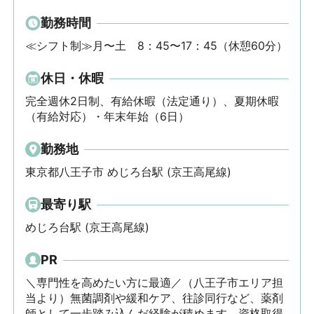
勤務時間
≪シフト制≫月〜土　8：45〜17：45（休憩60分）
休日・休暇
完全週休2日制、有給休暇（法定通り）、夏期休暇
（有給対応）・年末年始（6日）
勤務地
東京都八王子市 めじろ台駅 (京王高尾線)
最寄り駅
めじろ台駅 (京王高尾線)
PR
＼専門性を高めたい方に最適／（八王子市エリア担
当より）無菌調剤や緩和ケア、往診同行など、薬剤
師として一歩踏み込んだ経験が積めます。資格取得