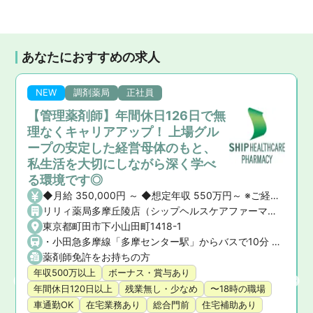
あなたにおすすめの求人
NEW
調剤薬局
正社員
【管理薬剤師】年間休日126日で無
理なくキャリアアップ！ 上場グル
ープの安定した経営母体のもと、
私生活を大切にしながら深く学べ
る環境です◎
◆月給 350,000円 ～ ◆想定年収 550万円～ ※ご経験や前職の給与を考慮の上、決定いたします。 ◆昇給・賞与 ・昇給： あり ・賞与： あり（年2回）
リリィ薬局多摩丘陵店（シップヘルスケアファーマシー株式会社）
東京都町田市下小山田町1418-1
・小田急多摩線「多摩センター駅」からバスで10分 ・小田急小田原線「町田駅」からバスで25分 ★マイカー通勤OK！
薬剤師免許をお持ちの方
年収500万以上
ボーナス・賞与あり
年間休日120日以上
残業無し・少なめ
〜18時の職場
車通勤OK
在宅業務あり
総合門前
住宅補助あり