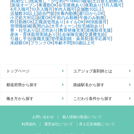
|
転勤なし
|
残業無し・少なめ
|
〜18時の職場
|
土日祝も勤務OK
|
新規オープン
|
車通勤OK
|
在宅業務あり
|
夜勤あり
|
1月入職可
|
4月入職可
|
10月入職可
|
年内入職可
|
店舗数10以上
|
店舗数30以上
|
総合門前
|
扶養内勤務
|
週1日からOK
|
小児処方対応
|
副業OK
|
午前のみ勤務
|
午後のみ勤務
|
即日勤務OK
|
正職員登用あり
|
ネイルOK
|
WEB面接可
|
管理職候補
|
夜間のみ
|
大手チェーン
|
住宅補助あり
|
寮・社宅あり
|
託児所あり
|
教育研修充実
|
資格取得支援
|
産休・育休取得実績あり
|
社会保険完備
|
交通費支給
|
引越し手当
|
復職支援
|
管理薬剤師・薬局長
|
新卒応募可
|
未経験OK
|
ブランクOK
|
年齢不問
|
60歳以上可
トップページ
ユアジョブ薬剤師とは
都道府県から探す
路線駅名から探す
働き方から探す
こだわり条件から探す
お問い合わせ
｜
個人情報の取扱について
利用規約
｜
運営会社について
｜
求人広告掲載について