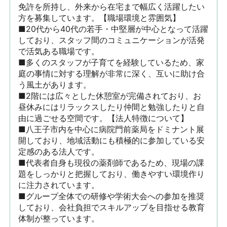
免許を所持し、外来から在宅まで幅広く活躍したい
方を募集しています。【職場環境と雰囲気】

■20代から40代の若手・中堅層が中心となって活躍
しており、スタッフ間のコミュニケーションが活発
で活気ある職場です。

■多くのスタッフが子育てを経験しているため、家
庭の事情に対する理解が非常に深く、互いに助け合
う風土があります。

■2階には広々とした休憩室が完備されており、お
昼休みにはリラックスしたり仲間と勉強したりと自
由に過ごせる空間です。【法人特徴について】

■八王子市内を中心に病院門前薬局をドミナント展
開しており、地域活動にも積極的に参加している安
定感のある法人です。

■代表者自身も現役の薬剤師であるため、現場の課
題をしっかりと把握しており、働きやすい環境作り
に注力されています。

■グループ全体での研修や学術大会への参加を推奨
しており、会社負担でスキルアップを目指せる教育
体制が整っています。