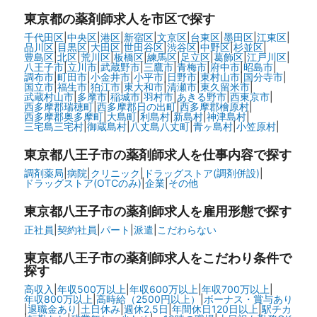
東京都
の薬剤師求人を市区で探す
千代田区
|
中央区
|
港区
|
新宿区
|
文京区
|
台東区
|
墨田区
|
江東区
|
品川区
|
目黒区
|
大田区
|
世田谷区
|
渋谷区
|
中野区
|
杉並区
|
豊島区
|
北区
|
荒川区
|
板橋区
|
練馬区
|
足立区
|
葛飾区
|
江戸川区
|
八王子市
|
立川市
|
武蔵野市
|
三鷹市
|
青梅市
|
府中市
|
昭島市
|
調布市
|
町田市
|
小金井市
|
小平市
|
日野市
|
東村山市
|
国分寺市
|
国立市
|
福生市
|
狛江市
|
東大和市
|
清瀬市
|
東久留米市
|
武蔵村山市
|
多摩市
|
稲城市
|
羽村市
|
あきる野市
|
西東京市
|
西多摩郡瑞穂町
|
西多摩郡日の出町
|
西多摩郡檜原村
|
西多摩郡奥多摩町
|
大島町
|
利島村
|
新島村
|
神津島村
|
三宅島三宅村
|
御蔵島村
|
八丈島八丈町
|
青ヶ島村
|
小笠原村
|
東京都八王子市の
薬剤師求人を仕事内容で探す
調剤薬局
|
病院
|
クリニック
|
ドラッグストア(調剤併設)
|
ドラッグストア(OTCのみ)
|
企業
|
その他
東京都八王子市の
薬剤師求人を雇用形態で探す
正社員
|
契約社員
|
パート
|
派遣
|
こだわらない
東京都八王子市の
薬剤師求人をこだわり条件で
探す
高収入
|
年収500万以上
|
年収600万以上
|
年収700万以上
|
年収800万以上
|
高時給（2500円以上）
|
ボーナス・賞与あり
|
退職金あり
|
土日休み
|
週休2.5日
|
年間休日120日以上
|
駅チカ