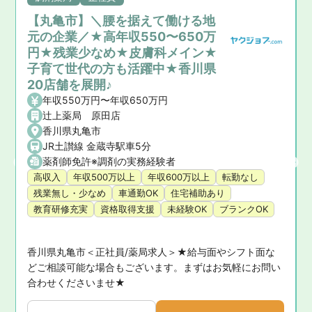
【丸亀市】＼腰を据えて働ける地
元の企業／★高年収550〜650万
円★残業少なめ★皮膚科メイン★
子育て世代の方も活躍中★香川県
20店舗を展開♪
年収550万円〜年収650万円
辻上薬局 原田店
香川県丸亀市
JR土讃線 金蔵寺駅車5分
薬剤師免許※調剤の実務経験者
高収入
年収500万以上
年収600万以上
転勤なし
残業無し・少なめ
車通勤OK
住宅補助あり
教育研修充実
資格取得支援
未経験OK
ブランクOK
香川県丸亀市＜正社員/薬局求人＞★給与面やシフト面な
お
どご相談可能な場合もございます。まずはお気軽にお問い
合わせくださいませ★