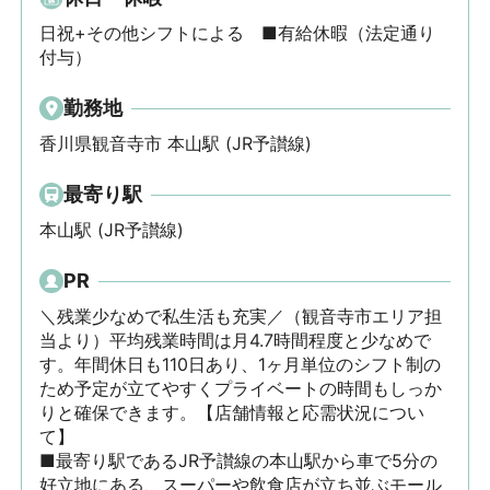
日祝+その他シフトによる　■有給休暇（法定通り
付与）
勤務地
香川県観音寺市 本山駅 (JR予讃線)
最寄り駅
本山駅 (JR予讃線)
PR
＼残業少なめで私生活も充実／（観音寺市エリア担
当より）平均残業時間は月4.7時間程度と少なめで
す。年間休日も110日あり、1ヶ月単位のシフト制の
ため予定が立てやすくプライベートの時間もしっか
りと確保できます。【店舗情報と応需状況につい
て】

■最寄り駅であるJR予讃線の本山駅から車で5分の
好立地にある、スーパーや飲食店が立ち並ぶモール