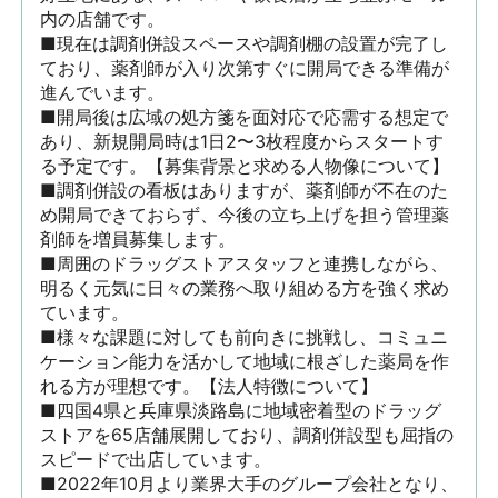
内の店舗です。

■現在は調剤併設スペースや調剤棚の設置が完了し
ており、薬剤師が入り次第すぐに開局できる準備が
進んでいます。

■開局後は広域の処方箋を面対応で応需する想定で
あり、新規開局時は1日2〜3枚程度からスタートす
る予定です。【募集背景と求める人物像について】

■調剤併設の看板はありますが、薬剤師が不在のた
め開局できておらず、今後の立ち上げを担う管理薬
剤師を増員募集します。

■周囲のドラッグストアスタッフと連携しながら、
明るく元気に日々の業務へ取り組める方を強く求め
ています。

■様々な課題に対しても前向きに挑戦し、コミュニ
ケーション能力を活かして地域に根ざした薬局を作
れる方が理想です。【法人特徴について】

■四国4県と兵庫県淡路島に地域密着型のドラッグ
ストアを65店舗展開しており、調剤併設型も屈指の
スピードで出店しています。

■2022年10月より業界大手のグループ会社となり、