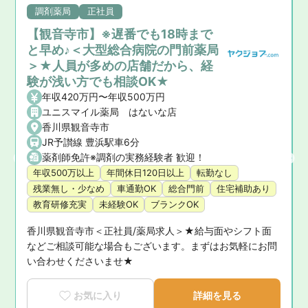
調剤薬局
正社員
【観音寺市】※遅番でも18時まで
と早め♪＜大型総合病院の門前薬局
＞★人員が多めの店舗だから、経
験が浅い方でも相談OK★
年収420万円〜年収500万円
ユニスマイル薬局 はないな店
香川県観音寺市
JR予讃線 豊浜駅車6分
薬剤師免許※調剤の実務経験者 歓迎！
ださい。
年収500万以上
年間休日120日以上
転勤なし
残業無し・少なめ
車通勤OK
総合門前
住宅補助あり
教育研修充実
未経験OK
ブランクOK
香川県観音寺市＜正社員/薬局求人＞★給与面やシフト面
問
などご相談可能な場合もございます。まずはお気軽にお問
い合わせくださいませ★
お気に入り
詳細を見る