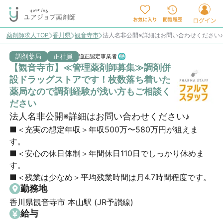
薬剤師求人TOP
香川県
観音寺市
法人名非公開※詳細はお問い合わせください
調剤薬局
正社員
適正認定事業者
【観音寺市】≪管理薬剤師募集≫調剤併
設ドラッグストアです！枚数落ち着いた
薬局なので調剤経験が浅い方もご相談く
ださい
法人名非公開※詳細はお問い合わせください♪
■＜充実の想定年収＞年収500万〜580万円が狙えま
す。

■＜安心の休日体制＞年間休日110日でしっかり休めま
す。

■＜残業は少なめ＞平均残業時間は月4.7時間程度です。
勤務地
香川県観音寺市 本山駅 (JR予讃線)
給与