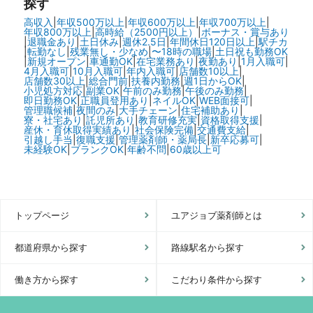
探す
高収入
|
年収500万以上
|
年収600万以上
|
年収700万以上
|
年収800万以上
|
高時給（2500円以上）
|
ボーナス・賞与あり
|
退職金あり
|
土日休み
|
週休2.5日
|
年間休日120日以上
|
駅チカ
|
転勤なし
|
残業無し・少なめ
|
〜18時の職場
|
土日祝も勤務OK
|
新規オープン
|
車通勤OK
|
在宅業務あり
|
夜勤あり
|
1月入職可
|
4月入職可
|
10月入職可
|
年内入職可
|
店舗数10以上
|
店舗数30以上
|
総合門前
|
扶養内勤務
|
週1日からOK
|
小児処方対応
|
副業OK
|
午前のみ勤務
|
午後のみ勤務
|
即日勤務OK
|
正職員登用あり
|
ネイルOK
|
WEB面接可
|
管理職候補
|
夜間のみ
|
大手チェーン
|
住宅補助あり
|
寮・社宅あり
|
託児所あり
|
教育研修充実
|
資格取得支援
|
産休・育休取得実績あり
|
社会保険完備
|
交通費支給
|
引越し手当
|
復職支援
|
管理薬剤師・薬局長
|
新卒応募可
|
未経験OK
|
ブランクOK
|
年齢不問
|
60歳以上可
トップページ
ユアジョブ薬剤師とは
都道府県から探す
路線駅名から探す
働き方から探す
こだわり条件から探す