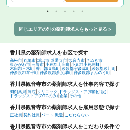
同じエリアの別の薬剤師求人をもっと見る >
香川県
の薬剤師求人を市区で探す
高松市
|
丸亀市
|
坂出市
|
善通寺市
|
観音寺市
|
さぬき市
|
東かがわ市
|
三豊市
|
小豆郡土庄町
|
小豆郡小豆島町
|
木田郡三木町
|
香川郡直島町
|
綾歌郡宇多津町
|
綾歌郡綾川町
|
仲多度郡琴平町
|
仲多度郡多度津町
|
仲多度郡まんのう町
|
香川県観音寺市の
薬剤師求人を仕事内容で探す
調剤薬局
|
病院
|
クリニック
|
ドラッグストア(調剤併設)
|
ドラッグストア(OTCのみ)
|
企業
|
その他
香川県観音寺市の
薬剤師求人を雇用形態で探す
正社員
|
契約社員
|
パート
|
派遣
|
こだわらない
香川県観音寺市の
薬剤師求人をこだわり条件で