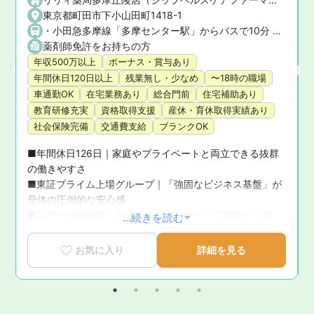
東京都町田市下小山田町1418-1
・小田急多摩線「多摩センター駅」からバスで10分 ・小田急小田原線「町田駅」からバスで25分 ★マイカー通勤OK！
薬剤師免許をお持ちの方
年収500万以上
ボーナス・賞与あり
年間休日120日以上
残業無し・少なめ
〜18時の職場
車通勤OK
在宅業務あり
総合門前
住宅補助あり
教育研修充実
資格取得支援
産休・育休取得実績あり
社会保険完備
交通費支給
ブランクOK
■年間休日126日｜家庭やプライベートと両立できる抜群
の働きやすさ

■東証プライム上場グループ｜「強固なビジネス基盤」が
問
母体の圧倒的な安心感

■充実の研修制度｜未経験・ブランクから管理職まで成長
...続きを読む
を徹底サポート

■育休復帰率100％！｜ライフステージの変化に寄り添う
お気に入り
詳細を見る
手厚いサポート体制

■新卒3年定着率95.5％｜「社員が転職活動をしなくてい
い環境」を追求した実績