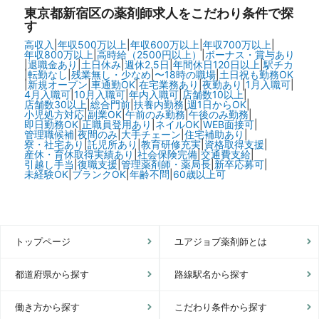
東京都新宿区の
薬剤師求人をこだわり条件で探
す
高収入
|
年収500万以上
|
年収600万以上
|
年収700万以上
|
年収800万以上
|
高時給（2500円以上）
|
ボーナス・賞与あり
|
退職金あり
|
土日休み
|
週休2.5日
|
年間休日120日以上
|
駅チカ
|
転勤なし
|
残業無し・少なめ
|
〜18時の職場
|
土日祝も勤務OK
|
新規オープン
|
車通勤OK
|
在宅業務あり
|
夜勤あり
|
1月入職可
|
4月入職可
|
10月入職可
|
年内入職可
|
店舗数10以上
|
店舗数30以上
|
総合門前
|
扶養内勤務
|
週1日からOK
|
小児処方対応
|
副業OK
|
午前のみ勤務
|
午後のみ勤務
|
即日勤務OK
|
正職員登用あり
|
ネイルOK
|
WEB面接可
|
管理職候補
|
夜間のみ
|
大手チェーン
|
住宅補助あり
|
寮・社宅あり
|
託児所あり
|
教育研修充実
|
資格取得支援
|
産休・育休取得実績あり
|
社会保険完備
|
交通費支給
|
引越し手当
|
復職支援
|
管理薬剤師・薬局長
|
新卒応募可
|
未経験OK
|
ブランクOK
|
年齢不問
|
60歳以上可
トップページ
ユアジョブ薬剤師とは
都道府県から探す
路線駅名から探す
働き方から探す
こだわり条件から探す