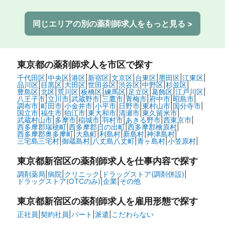
同じエリアの別の薬剤師求人をもっと見る >
東京都
の薬剤師求人を市区で探す
千代田区
|
中央区
|
港区
|
新宿区
|
文京区
|
台東区
|
墨田区
|
江東区
|
品川区
|
目黒区
|
大田区
|
世田谷区
|
渋谷区
|
中野区
|
杉並区
|
豊島区
|
北区
|
荒川区
|
板橋区
|
練馬区
|
足立区
|
葛飾区
|
江戸川区
|
八王子市
|
立川市
|
武蔵野市
|
三鷹市
|
青梅市
|
府中市
|
昭島市
|
調布市
|
町田市
|
小金井市
|
小平市
|
日野市
|
東村山市
|
国分寺市
|
国立市
|
福生市
|
狛江市
|
東大和市
|
清瀬市
|
東久留米市
|
武蔵村山市
|
多摩市
|
稲城市
|
羽村市
|
あきる野市
|
西東京市
|
西多摩郡瑞穂町
|
西多摩郡日の出町
|
西多摩郡檜原村
|
西多摩郡奥多摩町
|
大島町
|
利島村
|
新島村
|
神津島村
|
三宅島三宅村
|
御蔵島村
|
八丈島八丈町
|
青ヶ島村
|
小笠原村
|
東京都新宿区の
薬剤師求人を仕事内容で探す
調剤薬局
|
病院
|
クリニック
|
ドラッグストア(調剤併設)
|
ドラッグストア(OTCのみ)
|
企業
|
その他
東京都新宿区の
薬剤師求人を雇用形態で探す
正社員
|
契約社員
|
パート
|
派遣
|
こだわらない