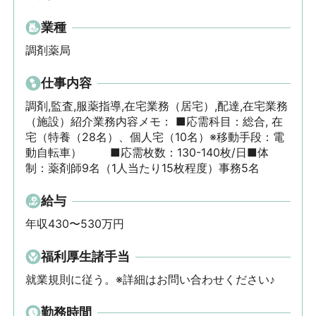
業種
調剤薬局
仕事内容
調剤,監査,服薬指導,在宅業務（居宅）,配達,在宅業務
（施設）紹介業務内容メモ： ■応需科目：総合, 在
宅（特養（28名）、個人宅（10名）※移動手段：電
動自転車）        ■応需枚数：130-140枚/日■体
制：薬剤師9名（1人当たり15枚程度）事務5名
給与
年収430〜530万円
福利厚生諸手当
就業規則に従う。※詳細はお問い合わせください♪
勤務時間