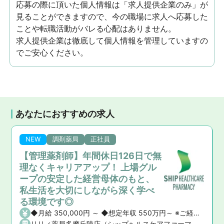
応募の際に頂いた個人情報は「求人提供企業のみ」が
見ることができますので、今の職場に求人へ応募した
ことや転職活動がバレる心配はありません。
求人提供企業は徹底して個人情報を管理していますの
でご安心ください。
あなたにおすすめの求人
NEW
調剤薬局
正社員
【管理薬剤師】年間休日126日で無
理なくキャリアアップ！ 上場グル
ープの安定した経営母体のもと、
私生活を大切にしながら深く学べ
る環境です◎
◆月給 350,000円 ～ ◆想定年収 550万円～ ※ご経験や前職の給与を考慮の上、決定いたします。 ◆昇給・賞与 ・昇給： あり ・賞与： あり（年2回）
リリィ薬局多摩丘陵店（シップヘルスケアファーマシー株式会社）