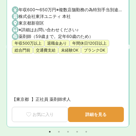
年収600〜650万円※複数店舗勤務の為特別手当別途考慮
株式会社東洋ユニティ 本社
式会社）
東京都新宿区
(都営新宿線),新宿駅 (JR中央・総武線)
※詳細はお問い合わせください♪
メトロ丸ノ内線),西新宿駅 (東京メトロ丸ノ内線),新宿駅 (都営大江戸線),新宿駅 (都営新宿線),新宿駅 (JR中央・総武線)
薬剤師（59歳まで。定年60歳のため）
年収500万以上
退職金あり
年間休日120日以上
総合門前
交通費支給
未経験OK
ブランクOK
【東京都  】正社員 薬剤師求人
お気に入り
詳細を見る