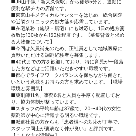
■JR山手線「新大久保駅」から徒歩5分と、通勤に
便利な駅チカの店舗です。 

■東京山手メディカルセンターをはじめ、総合病院
や近隣クリニックの処方箋を応需しています。 

■在宅業務（施設・居宅）にも対応し、1日の処方箋
枚数は130枚から150枚程度です。【募集背景と求め
る人物像について】 

■今回は欠員補充のため、正社員として地域医療に
貢献いただける調剤経験者を募集します。 

■40代までの方を歓迎しており、特に育児が一段落
した方などはご活躍いただきやすい環境です。 

■都心でライフワークバランスを保ちながら働きた
いという意欲をお持ちの方を求めています。【職場
環境と雰囲気】 

■薬剤師11名、事務6名と人員を手厚く配置してお
り、協力体制が整っています。 

■スタッフの平均年齢は37歳で、20〜40代の女性
薬剤師が中心に活躍する明るい職場です。 

■派遣社員の方からも「患者様への対応が丁寧で、
スタッフ同士が裏表なく仲が良い」と評判です。
【こんな方が活躍中】 
