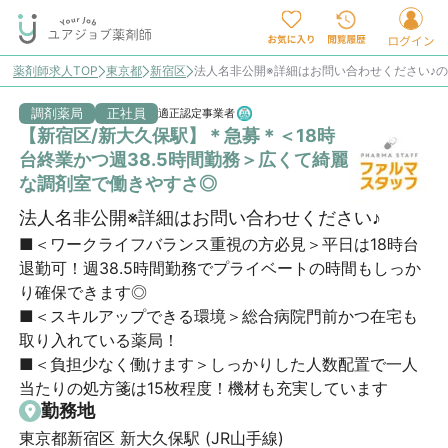
薬剤師求人TOP
東京都
新宿区
法人名非公開※詳細はお問い合わせください♪
調剤薬局
正社員
適正認定事業者
【新宿区/新大久保駅】＊急募＊＜18時
台終業かつ週38.5時間勤務＞広くて綺麗
な調剤室で働きやすさ◎
法人名非公開※詳細はお問い合わせください♪
■＜ワークライフバランス重視の方必見＞平日は18時台
退勤可！週38.5時間勤務でプライベートの時間もしっか
り確保できます◎

■＜スキルアップできる環境＞総合病院門前かつ在宅も
取り入れている薬局！

■＜負担少なく働けます＞しっかりした人数配置で一人
当たりの処方箋は15枚程度！機材も充実しています
勤務地
東京都新宿区 新大久保駅 (JR山手線)