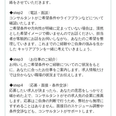
絡をさせていただきます。

◆step2　〈電話・面談〉

コンサルタントがご希望条件やライフプランなどについて
確認いたします。

ご希望条件や方向性が明確に定まっていない場合は、漠然
とした希望イメージで構いませんのでお話ください。担当
者が客観的にお話をお伺いしながら、あなたのご希望を整
理していきます。これまでのご経験やご自身の強みを生か
した キャリアプランを一緒に考えていきましょう。

◆step3　〈お仕事のご紹介〉

お伺いしたご希望条件やご経験についてのご状況をもと
に、あなたに合ったお仕事をご案内します。求人情報だけ
では分からない職場の状況までお伝えします。

◆step4　〈応募・面接・条件交渉〉

応募したい求人が決まったら、あなたの意思をしっかりと
確かめた上で、コンサルタントがその求人先の企業に推薦
します。応募はご自身の判断で行うため、弊社から無理に
すすめることはありません。面接日のスケジュール調整や
条件交渉なども、コンサルタントがサポートします。
