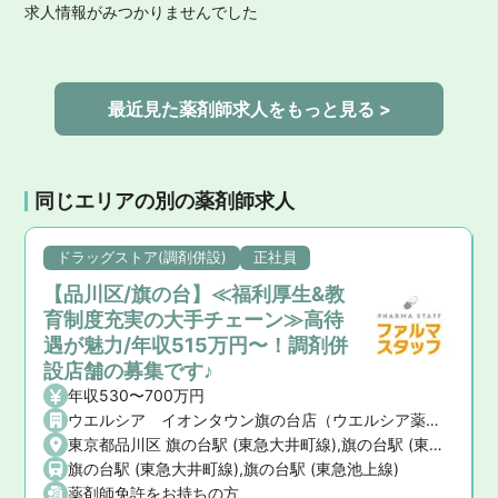
求人情報がみつかりませんでした
最近見た薬剤師求人をもっと見る >
同じエリアの別の薬剤師求人
ドラッグストア(調剤併設)
正社員
【品川区/旗の台】≪福利厚生&教
育制度充実の大手チェーン≫高待
遇が魅力/年収515万円〜！調剤併
設店舗の募集です♪
年収530〜700万円
ウエルシア イオンタウン旗の台店（ウエルシア薬局株式会社）
東京都品川区 旗の台駅 (東急大井町線),旗の台駅 (東急池上線)
旗の台駅 (東急大井町線),旗の台駅 (東急池上線)
薬剤師免許をお持ちの方