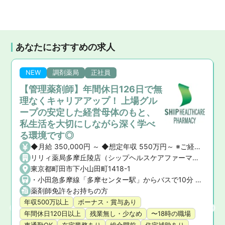
あなたにおすすめの求人
NEW
調剤薬局
正社員
【管理薬剤師】年間休日126日で無
理なくキャリアアップ！ 上場グル
ープの安定した経営母体のもと、
私生活を大切にしながら深く学べ
る環境です◎
◆月給 350,000円 ～ ◆想定年収 550万円～ ※ご経験や前職の給与を考慮の上、決定いたします。 ◆昇給・賞与 ・昇給： あり ・賞与： あり（年2回）
リリィ薬局多摩丘陵店（シップヘルスケアファーマシー株式会社）
東京都町田市下小山田町1418-1
・小田急多摩線「多摩センター駅」からバスで10分 ・小田急小田原線「町田駅」からバスで25分 ★マイカー通勤OK！
薬剤師免許をお持ちの方
年収500万以上
ボーナス・賞与あり
年間休日120日以上
残業無し・少なめ
〜18時の職場