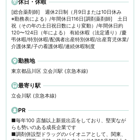
休日・休暇
[総合薬剤師]　週休2日制（月9日または10日休み　
※勤務表による）/年間休日116日[調剤薬剤師]　土日
祝（その年の土日祝日数により変動）/年間休日約
120〜124日（年による） 有給休暇（法定通り）/慶
弔休暇/特別休暇/配偶者出産特別休暇/出産育児休業/
介護休業/子の看護休暇/連続休暇制度
勤務地
東京都品川区 立会川駅 (京急本線)
最寄り駅
立会川駅 (京急本線)
PR
■毎年100 店舗以上新規出店をしており、堅実なが
らも勢いのある成長企業です

■調剤併設型ドラッグのパイオニアとして、関東、