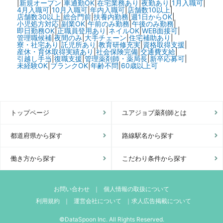
|
新規オープン
|
車通勤OK
|
在宅業務あり
|
夜勤あり
|
1月入職可
|
4月入職可
|
10月入職可
|
年内入職可
|
店舗数10以上
|
店舗数30以上
|
総合門前
|
扶養内勤務
|
週1日からOK
|
小児処方対応
|
副業OK
|
午前のみ勤務
|
午後のみ勤務
|
即日勤務OK
|
正職員登用あり
|
ネイルOK
|
WEB面接可
|
管理職候補
|
夜間のみ
|
大手チェーン
|
住宅補助あり
|
寮・社宅あり
|
託児所あり
|
教育研修充実
|
資格取得支援
|
産休・育休取得実績あり
|
社会保険完備
|
交通費支給
|
引越し手当
|
復職支援
|
管理薬剤師・薬局長
|
新卒応募可
|
未経験OK
|
ブランクOK
|
年齢不問
|
60歳以上可
トップページ
ユアジョブ薬剤師とは
都道府県から探す
路線駅名から探す
働き方から探す
こだわり条件から探す
お問い合わせ
｜
個人情報の取扱について
利用規約
｜
運営会社について
｜
求人広告掲載について
©DataSpoon Inc. All Rights Reserved.