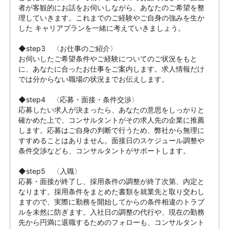
者が客観的にお話をお伺いしながら、あなたのご希望を整
理していきます。これまでのご経験やご自身の強みを生か
した キャリアプランを一緒に考えていきましょう。

◆step3　〈お仕事のご紹介〉

お伺いしたご希望条件やご経験についてのご状況をもと
に、あなたに合ったお仕事をご案内します。求人情報だけ
では分からない職場の状況までお伝えします。

◆step4　〈応募・面接・条件交渉〉

応募したい求人が決まったら、あなたの意思をしっかりと
確かめた上で、コンサルタントがその求人先の企業に推薦
します。応募はご自身の判断で行うため、弊社から無理に
すすめることはありません。面接日のスケジュール調整や
条件交渉なども、コンサルタントがサポートします。

◆step5　〈入職〉

応募・面接が終了し、採用条件の調整が終了次第、内定と
なります。採用条件をまとめた書類を就業先と取り交わし
ますので、実際に勤務を開始してからの条件相違のトラブ
ルを未然に防ぎます。入社日の調整の代行や、現在の勤務
先から円満に退職するためのフォローも、コンサルタント