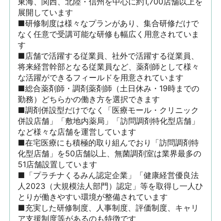
東海、関西、北陸・信州を中心に約1,700店舗以上を
展開しています

■研修制度は様々なプランがあり、集合研修だけで
なく任意で受講可能な研修も幅広く用意されていま
す

■店舗で活躍する従業員、社外で活躍する従業員、
将来経営幹部となる従業員など、薬剤師として様々
な活躍ができるフィールドを用意されています

■総合薬剤師・調剤薬剤師（土日休み・19時までの
勤務）どちらかの働き方を選択できます

■調剤併設型だけでなく「医療モール・クリニック
併設店舗」「敷地内薬局」「訪問調剤特化型店舗」
など様々な店舗を運営しています

■在宅医療にも積極的取り組んでおり「訪問調剤特
化型店舗」を50店舗以上、無菌調剤室は業界最多の
51店舗設置しています

■「プラチナくるみん認定企業」「健康経営優良法
人2023（大規模法人部門）認定」等を取得し一人ひ
とりが働きやすい環境が整備されています

■充実した研修制度、人事制度、評価制度、キャリ
ア支援制度等があるのも特徴です