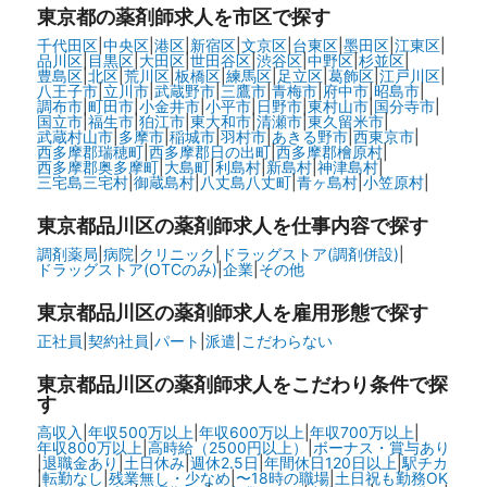
東京都
の薬剤師求人を市区で探す
千代田区
|
中央区
|
港区
|
新宿区
|
文京区
|
台東区
|
墨田区
|
江東区
|
品川区
|
目黒区
|
大田区
|
世田谷区
|
渋谷区
|
中野区
|
杉並区
|
豊島区
|
北区
|
荒川区
|
板橋区
|
練馬区
|
足立区
|
葛飾区
|
江戸川区
|
八王子市
|
立川市
|
武蔵野市
|
三鷹市
|
青梅市
|
府中市
|
昭島市
|
調布市
|
町田市
|
小金井市
|
小平市
|
日野市
|
東村山市
|
国分寺市
|
国立市
|
福生市
|
狛江市
|
東大和市
|
清瀬市
|
東久留米市
|
武蔵村山市
|
多摩市
|
稲城市
|
羽村市
|
あきる野市
|
西東京市
|
西多摩郡瑞穂町
|
西多摩郡日の出町
|
西多摩郡檜原村
|
西多摩郡奥多摩町
|
大島町
|
利島村
|
新島村
|
神津島村
|
三宅島三宅村
|
御蔵島村
|
八丈島八丈町
|
青ヶ島村
|
小笠原村
|
東京都品川区の
薬剤師求人を仕事内容で探す
調剤薬局
|
病院
|
クリニック
|
ドラッグストア(調剤併設)
|
ドラッグストア(OTCのみ)
|
企業
|
その他
東京都品川区の
薬剤師求人を雇用形態で探す
正社員
|
契約社員
|
パート
|
派遣
|
こだわらない
東京都品川区の
薬剤師求人をこだわり条件で探
す
高収入
|
年収500万以上
|
年収600万以上
|
年収700万以上
|
年収800万以上
|
高時給（2500円以上）
|
ボーナス・賞与あり
|
退職金あり
|
土日休み
|
週休2.5日
|
年間休日120日以上
|
駅チカ
|
転勤なし
|
残業無し・少なめ
|
〜18時の職場
|
土日祝も勤務OK