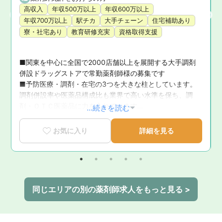
高収入
年収500万以上
年収600万以上
年収700万以上
駅チカ
大手チェーン
住宅補助あり
寮・社宅あり
教育研修充実
資格取得支援
■関東を中心に全国で2000店舗以上を展開する大手調剤
併設ドラッグストアで常勤薬剤師様の募集です

■予防医療・調剤・在宅の3つを大きな柱としています。
、
調剤併設率や医薬品構成比も業界で高い水準を保ち、調
て
剤・ＯＴＣ医薬品に力を入れています

...続きを読む
■大手企業ならではの多彩なキャリアパス！在宅や調剤等
のスペシャリストや経営企画や教育、採用などの本部スタ
お気に入り
詳細を見る
る
ッフなどの道がございます
同じエリアの別の薬剤師求人をもっと見る >