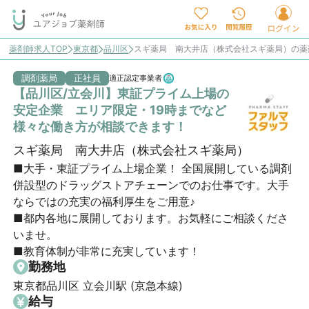
薬剤師求人TOP
東京都
品川区
スギ薬局 南大井店（株式会社スギ薬局）の薬
調剤薬局
正社員
適正認定事業者
【品川区/立会川】東証プライム上場の
安定企業 エリア限定・19時までなど
様々な働き方が相談できます！
スギ薬局 南大井店（株式会社スギ薬局）
■大手・東証プライム上場企業！ 全国展開している調剤
併設型のドラッグストアチェーンでのお仕事です。大手
ならではの充実の福利厚生をご用意♪

■都内各地に展開しております。お気軽にご相談くださ
いませ。

■教育体制が非常に充実しています！
勤務地
東京都品川区 立会川駅 (京急本線)
給与