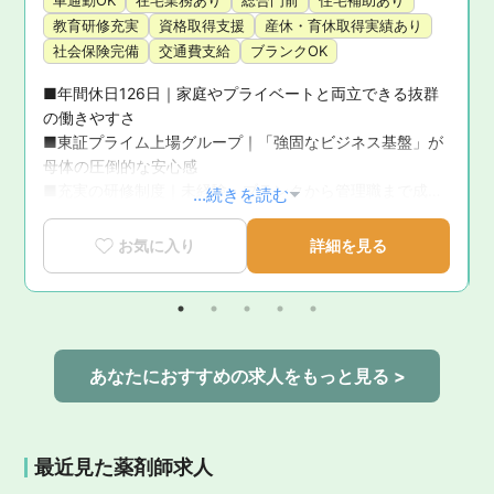
車通勤OK
在宅業務あり
総合門前
住宅補助あり
教育研修充実
資格取得支援
産休・育休取得実績あり
社会保険完備
交通費支給
ブランクOK
■年間休日126日｜家庭やプライベートと両立できる抜群
の働きやすさ

■東証プライム上場グループ｜「強固なビジネス基盤」が
問
母体の圧倒的な安心感

■充実の研修制度｜未経験・ブランクから管理職まで成長
...続きを読む
を徹底サポート

■育休復帰率100％！｜ライフステージの変化に寄り添う
お気に入り
詳細を見る
手厚いサポート体制

■新卒3年定着率95.5％｜「社員が転職活動をしなくてい
い環境」を追求した実績
あなたにおすすめの求人をもっと見る >
最近見た薬剤師求人