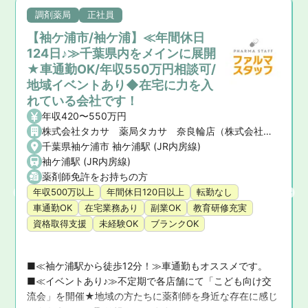
調剤薬局
正社員
【袖ケ浦市/袖ケ浦】≪年間休日
124日♪≫千葉県内をメインに展開
★車通勤OK/年収550万円相談可/
地域イベントあり◆在宅に力を入
れている会社です！
年収420〜550万円
株式会社タカサ 薬局タカサ 奈良輪店（株式会社タカサ）
千葉県袖ケ浦市 袖ケ浦駅 (JR内房線)
袖ケ浦駅 (JR内房線)
薬剤師免許をお持ちの方
年収500万以上
年間休日120日以上
転勤なし
車通勤OK
在宅業務あり
副業OK
教育研修充実
資格取得支援
未経験OK
ブランクOK
≫
■≪袖ケ浦駅から徒歩12分！≫車通勤もオススメです。

し
■≪イベントあり♪≫不定期で各店舗にて「こども向け交
流会」を開催★地域の方たちに薬剤師を身近な存在に感じ