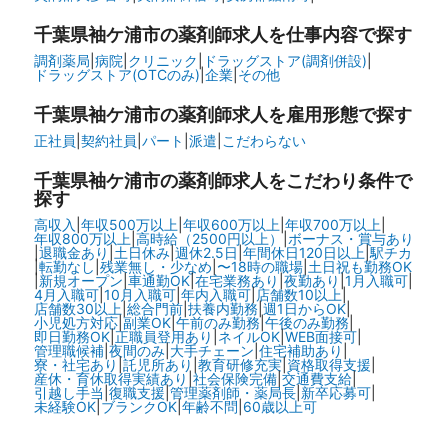
千葉県袖ケ浦市の
薬剤師求人を仕事内容で探す
調剤薬局
|
病院
|
クリニック
|
ドラッグストア(調剤併設)
|
ドラッグストア(OTCのみ)
|
企業
|
その他
千葉県袖ケ浦市の
薬剤師求人を雇用形態で探す
正社員
|
契約社員
|
パート
|
派遣
|
こだわらない
千葉県袖ケ浦市の
薬剤師求人をこだわり条件で
探す
高収入
|
年収500万以上
|
年収600万以上
|
年収700万以上
|
年収800万以上
|
高時給（2500円以上）
|
ボーナス・賞与あり
|
退職金あり
|
土日休み
|
週休2.5日
|
年間休日120日以上
|
駅チカ
|
転勤なし
|
残業無し・少なめ
|
〜18時の職場
|
土日祝も勤務OK
|
新規オープン
|
車通勤OK
|
在宅業務あり
|
夜勤あり
|
1月入職可
|
4月入職可
|
10月入職可
|
年内入職可
|
店舗数10以上
|
店舗数30以上
|
総合門前
|
扶養内勤務
|
週1日からOK
|
小児処方対応
|
副業OK
|
午前のみ勤務
|
午後のみ勤務
|
即日勤務OK
|
正職員登用あり
|
ネイルOK
|
WEB面接可
|
管理職候補
|
夜間のみ
|
大手チェーン
|
住宅補助あり
|
寮・社宅あり
|
託児所あり
|
教育研修充実
|
資格取得支援
|
産休・育休取得実績あり
|
社会保険完備
|
交通費支給
|
引越し手当
|
復職支援
|
管理薬剤師・薬局長
|
新卒応募可
|
未経験OK
|
ブランクOK
|
年齢不問
|
60歳以上可