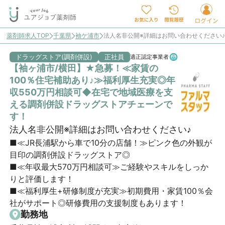
薬剤師求人TOP
千葉県
袖ケ浦市
法人名非公開※詳細はお問い合わせください
ドラッグストア(調剤併設)
正社員
適正認定事業者
【袖ヶ浦市/横田】★急募！≪家賃の
100％住宅補助あり♪≫福利厚生充実◎年
収550万円相談可◆在宅で地域医療を支
える調剤併設ドラッグストアチェーンで
す！
法人名非公開※詳細はお問い合わせください♪
■≪JR長浦駅から車で10分の店舗！≫ピンク色の外観が
目印の調剤併設ドラッグストア◎

■≪年収最大570万円相談可≫ご経験やスキルをしっか
りと評価します！

■≪福利厚生+研修制度が充実≫初期費用・家賃100％会
社がサポート◎研修費用の支援制度もあります！
勤務地