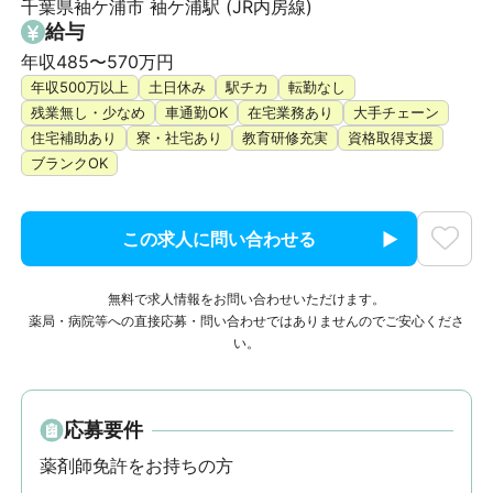
千葉県袖ケ浦市 袖ケ浦駅 (JR内房線)
給与
年収485〜570万円
年収500万以上
土日休み
駅チカ
転勤なし
残業無し・少なめ
車通勤OK
在宅業務あり
大手チェーン
住宅補助あり
寮・社宅あり
教育研修充実
資格取得支援
ブランクOK
この求人に問い合わせる
無料で求人情報をお問い合わせいただけます。
薬局・病院等への直接応募・問い合わせではありませんのでご安心くださ
い。
応募要件
薬剤師免許をお持ちの方