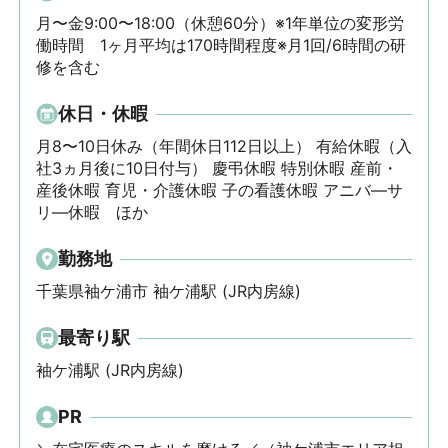
月〜金9:00〜18:00（休憩60分）※1年単位の変形労
働時間　1ヶ月平均は170時間程度※月1回/6時間の研
修を含む
休日・休暇
月8〜10日休み（年間休日112日以上） 有給休暇（入
社3ヵ月後に10日付与） 慶弔休暇 特別休暇 産前・
産後休暇 育児・介護休暇 子の看護休暇 アニバ—サ
リ—休暇　ほか
勤務地
千葉県袖ケ浦市 袖ケ浦駅 (JR内房線)
最寄り駅
袖ケ浦駅 (JR内房線)
PR