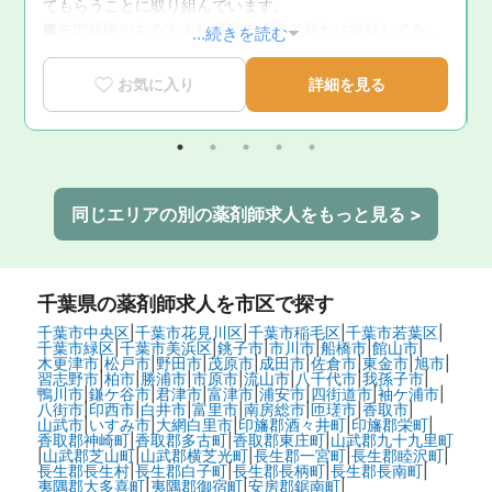
てもらうことに取り組んでいます。

■在宅経験のある方大歓迎◎未経験で新たに挑戦してみた
...続きを読む
い方もお待ちしております！
お気に入り
詳細を見る
同じエリアの別の薬剤師求人をもっと見る >
千葉県
の薬剤師求人を市区で探す
千葉市中央区
|
千葉市花見川区
|
千葉市稲毛区
|
千葉市若葉区
|
千葉市緑区
|
千葉市美浜区
|
銚子市
|
市川市
|
船橋市
|
館山市
|
木更津市
|
松戸市
|
野田市
|
茂原市
|
成田市
|
佐倉市
|
東金市
|
旭市
|
習志野市
|
柏市
|
勝浦市
|
市原市
|
流山市
|
八千代市
|
我孫子市
|
鴨川市
|
鎌ケ谷市
|
君津市
|
富津市
|
浦安市
|
四街道市
|
袖ケ浦市
|
八街市
|
印西市
|
白井市
|
富里市
|
南房総市
|
匝瑳市
|
香取市
|
山武市
|
いすみ市
|
大網白里市
|
印旛郡酒々井町
|
印旛郡栄町
|
香取郡神崎町
|
香取郡多古町
|
香取郡東庄町
|
山武郡九十九里町
|
山武郡芝山町
|
山武郡横芝光町
|
長生郡一宮町
|
長生郡睦沢町
|
長生郡長生村
|
長生郡白子町
|
長生郡長柄町
|
長生郡長南町
|
夷隅郡大多喜町
|
夷隅郡御宿町
|
安房郡鋸南町
|