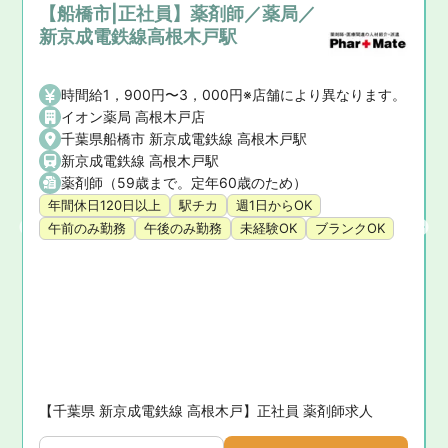
【船橋市|正社員】薬剤師／薬局／
新京成電鉄線高根木戸駅
時間給1，900円〜3，000円※店舗により異なります。
イオン薬局 高根木戸店
千葉県船橋市 新京成電鉄線 高根木戸駅
(千葉都市モノレール２号線)
新京成電鉄線 高根木戸駅
薬剤師（59歳まで。定年60歳のため）
年間休日120日以上
駅チカ
週1日からOK
午前のみ勤務
午後のみ勤務
未経験OK
ブランクOK
迎
【千葉県 新京成電鉄線 高根木戸】正社員 薬剤師求人