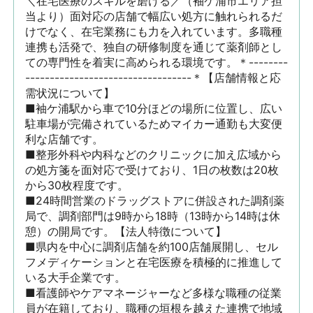
＼在宅医療のスキルを磨ける／（袖ケ浦市エリア担
当より）面対応の店舗で幅広い処方に触れられるだ
けでなく、在宅業務にも力を入れています。多職種
連携も活発で、独自の研修制度を通じて薬剤師とし
ての専門性を着実に高められる環境です。＊--------
----------------------------------＊【店舗情報と応
需状況について】

■袖ケ浦駅から車で10分ほどの場所に位置し、広い
駐車場が完備されているためマイカー通勤も大変便
利な店舗です。

■整形外科や内科などのクリニックに加え広域から
の処方箋を面対応で受けており、1日の枚数は20枚
から30枚程度です。

■24時間営業のドラッグストアに併設された調剤薬
局で、調剤部門は9時から18時（13時から14時は休
憩）の開局です。【法人特徴について】

■県内を中心に調剤店舗を約100店舗展開し、セル
フメディケーションと在宅医療を積極的に推進して
いる大手企業です。

■看護師やケアマネージャーなど多様な職種の従業
員が在籍しており、職種の垣根を越えた連携で地域