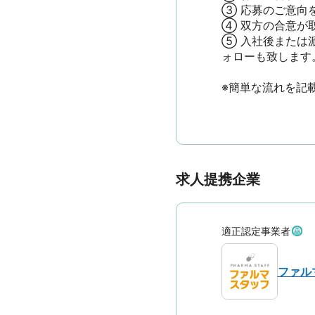
③ 応募のご意向
④ 双方の合意が
⑤ 入社後または
ォローも致します。

※簡単な流れを記
求人提携企業
適正認定事業者
ファル