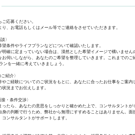


ご応募ください。

より、お電話もしくはメール等でご連絡をさせていただきます。

談〉

希望条件やライフプランなどについて確認いたします。

が明確に定まっていない場合は、漠然とした希望イメージで構いません
をお伺いしながら、あなたのご希望を整理していきます。これまでのご
ランを一緒に考えていきましょう。

のご紹介〉

件やご経験についてのご状況をもとに、あなたに合ったお仕事をご案内
の状況までお伝えします。

面接・条件交渉〉

まったら、あなたの意思をしっかりと確かめた上で、コンサルタントが
自身の判断で行うため、弊社から無理にすすめることはありません。面
、コンサルタントがサポートします。
