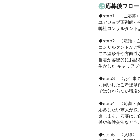
応募後フロー
◆step1　〈ご応募〉
ユアジョブ薬剤師から
弊社コンサルタント
◆step2　〈電話・面
コンサルタントがご
ご希望条件や方向性
当者が客観的にお話
生かした キャリアプ
◆step3　〈お仕事
お伺いしたご希望条
では分からない職場
◆step4　〈応募・
応募したい求人が決
薦します。応募はご
整や条件交渉なども
◆step5　〈入職〉
