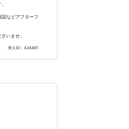


確認などアフターフ
ださいませ。
求人ID：
424461