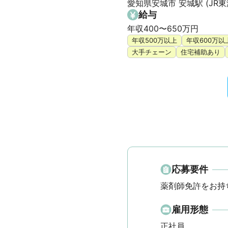
愛知県安城市 安城駅 (JR
給与
年収400〜650万円
年収500万以上
年収600万以
大手チェーン
住宅補助あり
応募要件
薬剤師免許をお持
雇用形態
正社員