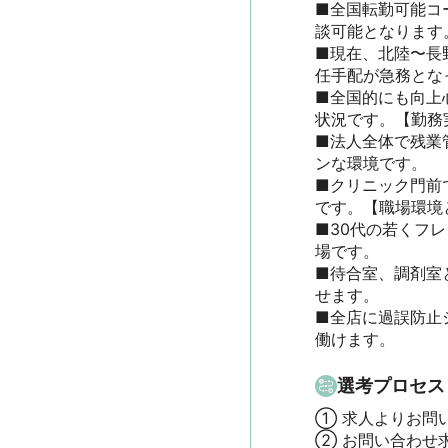
■全国転勤可能コ
談可能となります。
■現在、北陸〜長
任手配が急務となっ
■全国的にも向上
状況です。【勤務実
■法人全体で残業
ンな環境です。

■クリニック門前
です。【職場環境と
■30代の若くフ
場です。

■待合室、調剤室
せます。

■全店に過誤防止
働けます。
選考プロセス
① 求人よりお問
② お問い合わせ