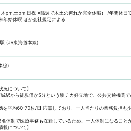
（木pm,土pm,日祝 ※隔週で木土の何れか完全休暇） /年間休日
末年始休暇 ほか会社規定による
 (JR東海道本線)
本線)
況について】

/安城駅から徒歩僅か5分という駅チカ好立地で、公共交通機関
を平均60-70枚/日 応需しており、一人当たりの業務負担も
-3名体制で医療事務も在籍しているため、一人体制になること
報について】
