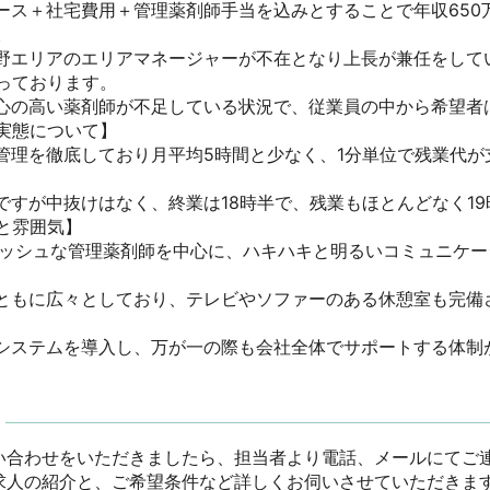
ース＋社宅費用＋管理薬剤師手当を込みとすることで年収650


野エリアのエリアマネージャーが不在となり上長が兼任をして
ております。

心の高い薬剤師が不足している状況で、従業員の中から希望者
態について】

管理を徹底しており月平均5時間と少なく、1分単位で残業代が
ですが中抜けはなく、終業は18時半で、残業もほとんどなく1
雰囲気】

レッシュな管理薬剤師を中心に、ハキハキと明るいコミュニケー
ともに広々としており、テレビやソファーのある休憩室も完備
システムを導入し、万が一の際も会社全体でサポートする体制
い合わせをいただきましたら、担当者より電話、メールにてご連絡
求人の紹介と、ご希望条件など詳しくお伺いさせていただきます。