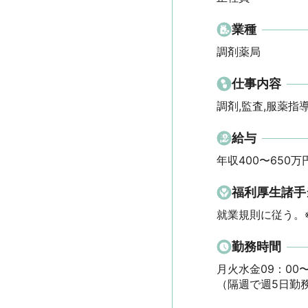
業種
調剤薬局
仕事内容
調剤,監査,服薬指
給与
年収400〜650万
福利厚生諸手
就業規則に従う。
勤務時間
月火水金09：00〜
（隔週で週5日勤