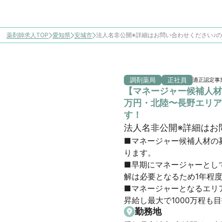
薬剤師求人TOP
愛知県
安城市
法人名非公開※詳細はお問い合わせください♪
調剤薬局
正社員
適正認定事
【マネージャー候補人材
万円・北陸〜長野エリア
す！
法人名非公開※詳細はお
■マネージャー候補人材の
ります。

■早期にマネージャーとし
解は必要となるため1年程度
■マネージャーとなるエリア
昇給し最大で1000万程も
勤務地