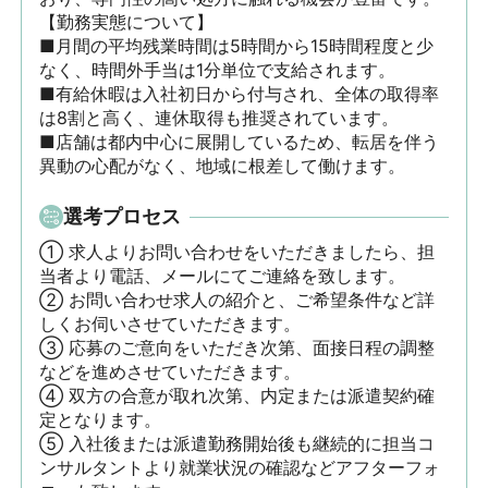
【勤務実態について】

■月間の平均残業時間は5時間から15時間程度と少
なく、時間外手当は1分単位で支給されます。

■有給休暇は入社初日から付与され、全体の取得率
は8割と高く、連休取得も推奨されています。

■店舗は都内中心に展開しているため、転居を伴う
異動の心配がなく、地域に根差して働けます。
選考プロセス
① 求人よりお問い合わせをいただきましたら、担
当者より電話、メールにてご連絡を致します。

② お問い合わせ求人の紹介と、ご希望条件など詳
しくお伺いさせていただきます。

③ 応募のご意向をいただき次第、面接日程の調整
などを進めさせていただきます。

④ 双方の合意が取れ次第、内定または派遣契約確
定となります。

⑤ 入社後または派遣勤務開始後も継続的に担当コ
ンサルタントより就業状況の確認などアフターフォ