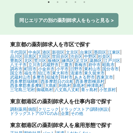
同じエリアの別の薬剤師求人をもっと見る >
東京都
の薬剤師求人を市区で探す
千代田区
|
中央区
|
港区
|
新宿区
|
文京区
|
台東区
|
墨田区
|
江東区
|
品川区
|
目黒区
|
大田区
|
世田谷区
|
渋谷区
|
中野区
|
杉並区
|
豊島区
|
北区
|
荒川区
|
板橋区
|
練馬区
|
足立区
|
葛飾区
|
江戸川区
|
八王子市
|
立川市
|
武蔵野市
|
三鷹市
|
青梅市
|
府中市
|
昭島市
|
調布市
|
町田市
|
小金井市
|
小平市
|
日野市
|
東村山市
|
国分寺市
|
国立市
|
福生市
|
狛江市
|
東大和市
|
清瀬市
|
東久留米市
|
武蔵村山市
|
多摩市
|
稲城市
|
羽村市
|
あきる野市
|
西東京市
|
西多摩郡瑞穂町
|
西多摩郡日の出町
|
西多摩郡檜原村
|
西多摩郡奥多摩町
|
大島町
|
利島村
|
新島村
|
神津島村
|
三宅島三宅村
|
御蔵島村
|
八丈島八丈町
|
青ヶ島村
|
小笠原村
|
東京都港区の
薬剤師求人を仕事内容で探す
調剤薬局
|
病院
|
クリニック
|
ドラッグストア(調剤併設)
|
ドラッグストア(OTCのみ)
|
企業
|
その他
東京都港区の
薬剤師求人を雇用形態で探す
正社員
|
契約社員
|
パート
|
派遣
|
こだわらない