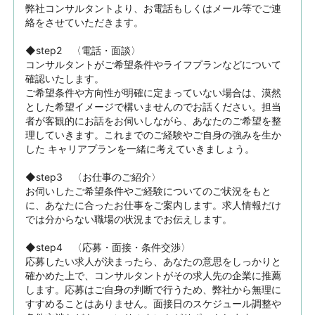
弊社コンサルタントより、お電話もしくはメール等でご連
絡をさせていただきます。

◆step2　〈電話・面談〉

コンサルタントがご希望条件やライフプランなどについて
確認いたします。

ご希望条件や方向性が明確に定まっていない場合は、漠然
とした希望イメージで構いませんのでお話ください。担当
者が客観的にお話をお伺いしながら、あなたのご希望を整
理していきます。これまでのご経験やご自身の強みを生か
した キャリアプランを一緒に考えていきましょう。

◆step3　〈お仕事のご紹介〉

お伺いしたご希望条件やご経験についてのご状況をもと
に、あなたに合ったお仕事をご案内します。求人情報だけ
では分からない職場の状況までお伝えします。

◆step4　〈応募・面接・条件交渉〉

応募したい求人が決まったら、あなたの意思をしっかりと
確かめた上で、コンサルタントがその求人先の企業に推薦
します。応募はご自身の判断で行うため、弊社から無理に
すすめることはありません。面接日のスケジュール調整や