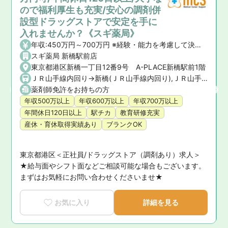
ので福利厚生も充実/安心の調剤併
設型ドラッグストアで安定を手に
入れませんか？《スギ薬局》
年収:450万円～700万円 ※経験・能力を考慮して決定いたします。 【昇給】年1回 【賞与】年2回(7月・12月)、業績賞与:年1回(業績連動型) 【諸手当】資格手当、時間外手当、通勤手当、子ども手当等
スギ薬局 新橋駅前店
東京都港区新橋一丁目12番9号 A-PLACE新橋駅前1階
麻布十番駅 (都営大江戸線),汐留駅 (ゆりかもめ)
ＪＲ山手線内回り->新橋(ＪＲ山手線内回り),ＪＲ山手線外回り->新橋(ＪＲ山手線外回り),ＪＲ京浜東北線->新橋(ＪＲ京浜東北線),ＪＲ横須賀線->新橋(ＪＲ横須賀線),ＪＲ東海道本線(東京－熱海)->新橋(ＪＲ東海道本線(東京－熱海)),東京メトロ銀座線->新橋(東京メトロ銀座線),都営地下鉄浅草線->新橋(都営地下鉄浅草線),ゆりかもめ->新橋(ゆりかもめ)
薬剤師免許をお持ちの方
年収500万以上
年収600万以上
年収700万以上
年間休日120日以上
駅チカ
教育研修充実
産休・育休取得実績あり
ブランクOK
東京都港区＜正社員/ドラッグストア（調剤あり）求人＞
★給与面やシフト面などご相談可能な場合もございます。
まずはお気軽にお問い合わせくださいませ★
お気に入り
詳細を見る