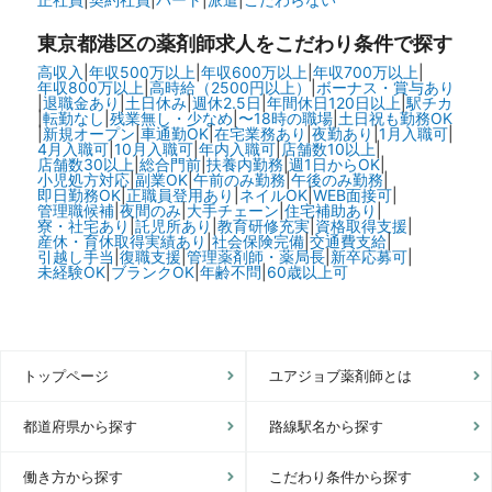
東京都港区の
薬剤師求人をこだわり条件で探す
高収入
|
年収500万以上
|
年収600万以上
|
年収700万以上
|
年収800万以上
|
高時給（2500円以上）
|
ボーナス・賞与あり
|
退職金あり
|
土日休み
|
週休2.5日
|
年間休日120日以上
|
駅チカ
|
転勤なし
|
残業無し・少なめ
|
〜18時の職場
|
土日祝も勤務OK
|
新規オープン
|
車通勤OK
|
在宅業務あり
|
夜勤あり
|
1月入職可
|
4月入職可
|
10月入職可
|
年内入職可
|
店舗数10以上
|
店舗数30以上
|
総合門前
|
扶養内勤務
|
週1日からOK
|
小児処方対応
|
副業OK
|
午前のみ勤務
|
午後のみ勤務
|
即日勤務OK
|
正職員登用あり
|
ネイルOK
|
WEB面接可
|
管理職候補
|
夜間のみ
|
大手チェーン
|
住宅補助あり
|
寮・社宅あり
|
託児所あり
|
教育研修充実
|
資格取得支援
|
産休・育休取得実績あり
|
社会保険完備
|
交通費支給
|
引越し手当
|
復職支援
|
管理薬剤師・薬局長
|
新卒応募可
|
未経験OK
|
ブランクOK
|
年齢不問
|
60歳以上可
トップページ
ユアジョブ薬剤師とは
都道府県から探す
路線駅名から探す
働き方から探す
こだわり条件から探す