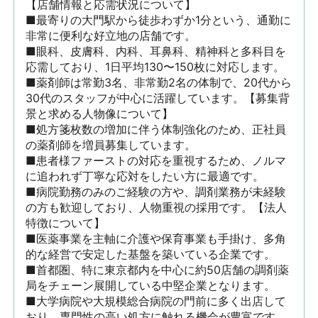
【店舗情報と応需状況について】

■最寄りの大門駅から徒歩わずか1分という、通勤に
非常に便利な好立地の店舗です。 

■眼科、皮膚科、内科、耳鼻科、精神科と多科目を
応需しており、1日平均130〜150枚に対応します。 

■薬剤師は常勤3名、非常勤2名の体制で、20代から
30代のスタッフが中心に活躍しています。【募集背
景と求める人物像について】 

■処方箋枚数の増加に伴う体制強化のため、正社員
の薬剤師を増員募集しています。 

■患者様ファーストの対応を重視するため、ノルマ
に追われず丁寧な応対をしたい方に最適です。

■病院勤務のみのご経験の方や、調剤業務が未経験
の方も歓迎しており、人物重視の採用です。【法人
特徴について】

■医薬事業を主軸に介護や保育事業も手掛け、多角
的な経営で安定した基盤を築いている企業です。

■首都圏、特に東京都内を中心に約50店舗の調剤薬
局をチェーン展開している中堅企業となります。

■大学病院や大規模総合病院の門前に多く出店して
おり、専門性の高い処方に触れる機会が豊富です。