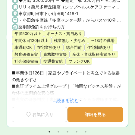
◆月給 350,000円 ～ ◆想定年収 550万円～ ※ご経験や前職の給与を考慮の上、決定いたします。 ◆昇給・賞与 ・昇給： あり ・賞与： あり（年2回）
リリィ薬局多摩丘陵店（シップヘルスケアファーマシー株式会社）
東京都町田市下小山田町1418-1
・小田急多摩線「多摩センター駅」からバスで10分 ・小田急小田原線「町田駅」からバスで25分 ★マイカー通勤OK！
薬剤師免許をお持ちの方
年収500万以上
ボーナス・賞与あり
年間休日120日以上
残業無し・少なめ
〜18時の職場
車通勤OK
在宅業務あり
総合門前
住宅補助あり
教育研修充実
資格取得支援
産休・育休取得実績あり
社会保険完備
交通費支給
ブランクOK
■年間休日126日｜家庭やプライベートと両立できる抜群
の働きやすさ

■東証プライム上場グループ｜「強固なビジネス基盤」が
母体の圧倒的な安心感

■充実の研修制度｜未経験・ブランクから管理職まで成長
...続きを読む
を徹底サポート

■育休復帰率100％！｜ライフステージの変化に寄り添う
お気に入り
詳細を見る
手厚いサポート体制

■新卒3年定着率95.5％｜「社員が転職活動をしなくてい
い環境」を追求した実績