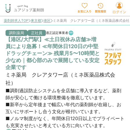
薬剤師求人TOP
東京都
港区
ミネ薬局 クレアタワー店（ミネ医薬品株式会社
調剤薬局
正社員
適正認定事業者
【港区/大門駅】≪土日祝休み店舗≫増
員により急募！≪年間休日120日の中堅
ドラッグチェーン≫ 残業月5〜10時間と
少なめ｜都心部のみで展開している安定
企業です
ミネ薬局 クレアタワー店（ミネ医薬品株式会
社）
■調剤過誤防止システムを全店舗に導入するなど、薬剤
師が安心して働ける環境整備を徹底しています。

■新卒から定年後まで幅広い年代の薬剤師が在籍し、お
互いにサポートし合う文化が根付いています。

■ノルマ制度がなく、年間休日120日以上でプライベート
も充実させたいと考えている方に向いています。