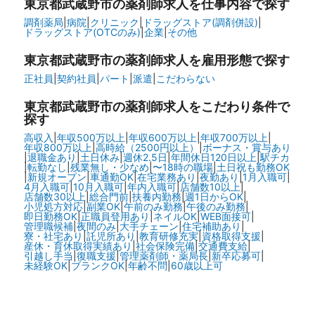
東京都武蔵野市の
薬剤師求人を仕事内容で探す
調剤薬局
|
病院
|
クリニック
|
ドラッグストア(調剤併設)
|
ドラッグストア(OTCのみ)
|
企業
|
その他
東京都武蔵野市の
薬剤師求人を雇用形態で探す
正社員
|
契約社員
|
パート
|
派遣
|
こだわらない
東京都武蔵野市の
薬剤師求人をこだわり条件で
探す
高収入
|
年収500万以上
|
年収600万以上
|
年収700万以上
|
年収800万以上
|
高時給（2500円以上）
|
ボーナス・賞与あり
|
退職金あり
|
土日休み
|
週休2.5日
|
年間休日120日以上
|
駅チカ
|
転勤なし
|
残業無し・少なめ
|
〜18時の職場
|
土日祝も勤務OK
|
新規オープン
|
車通勤OK
|
在宅業務あり
|
夜勤あり
|
1月入職可
|
4月入職可
|
10月入職可
|
年内入職可
|
店舗数10以上
|
店舗数30以上
|
総合門前
|
扶養内勤務
|
週1日からOK
|
小児処方対応
|
副業OK
|
午前のみ勤務
|
午後のみ勤務
|
即日勤務OK
|
正職員登用あり
|
ネイルOK
|
WEB面接可
|
管理職候補
|
夜間のみ
|
大手チェーン
|
住宅補助あり
|
寮・社宅あり
|
託児所あり
|
教育研修充実
|
資格取得支援
|
産休・育休取得実績あり
|
社会保険完備
|
交通費支給
|
引越し手当
|
復職支援
|
管理薬剤師・薬局長
|
新卒応募可
|
未経験OK
|
ブランクOK
|
年齢不問
|
60歳以上可