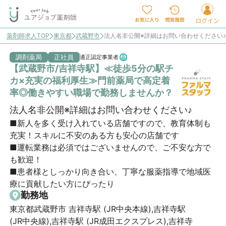
薬剤師求人TOP
東京都
武蔵野市
法人名非公開※詳細はお問い合わせください
調剤薬局
正社員
適正認定事業者
【武蔵野市/吉祥寺駅】≪徒歩5分の駅チ
カ×充実の福利厚生≫門前薬局で高定着
率◎働きやすい職場で勤務しませんか？
法人名非公開※詳細はお問い合わせください♪
■新人を多く受け入れている店舗ですので、教育体制も
充実！スキルに不安のある方も安心の店舗です

■運転業務は必須ではございませんので、ご不安な方で
も歓迎！

■患者様としっかり向き合い、丁寧な服薬指導で地域医
療に貢献したい方にぴったり
勤務地
東京都武蔵野市 吉祥寺駅 (JR中央本線),吉祥寺駅
(JR中央線),吉祥寺駅 (JR成田エクスプレス),吉祥寺