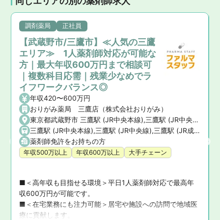
同じエリアの別の薬剤師求人
調剤薬局
正社員
【武蔵野市/三鷹市】≪人気の三鷹
エリア≫ 1人薬剤師対応が可能な
方｜最大年収600万円まで相談可
｜複数科目応需｜残業少なめでラ
イフワークバランス◎
年収420〜600万円
おりがみ薬局 三鷹店（株式会社おりがみ）
東京都武蔵野市 三鷹駅 (JR中央本線),三鷹駅 (JR中央線),三鷹駅 (JR成田エクスプレス),三鷹駅 (JR中央・総武線)
三鷹駅 (JR中央本線),三鷹駅 (JR中央線),三鷹駅 (JR成田エクスプレス),三鷹駅 (JR中央・総武線)
薬剤師免許をお持ちの方
年収500万以上
年収600万以上
大手チェーン
併
■＜高年収も目指せる環境＞平日1人薬剤師対応で最高年
ら
収600万円が可能です。

■＜在宅業務にも注力可能＞居宅や施設への訪問で地域医
療に貢献します。
