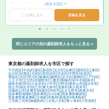
■＜充実の年間休日120日以上＞仕事と私生活を無理なく
...続きを読む
両立できる環境です。
お気に入り
詳細を見る
同じエリアの別の薬剤師求人をもっと見る >
東京都
の薬剤師求人を市区で探す
千代田区
|
中央区
|
港区
|
新宿区
|
文京区
|
台東区
|
墨田区
|
江東区
|
品川区
|
目黒区
|
大田区
|
世田谷区
|
渋谷区
|
中野区
|
杉並区
|
豊島区
|
北区
|
荒川区
|
板橋区
|
練馬区
|
足立区
|
葛飾区
|
江戸川区
|
八王子市
|
立川市
|
武蔵野市
|
三鷹市
|
青梅市
|
府中市
|
昭島市
|
調布市
|
町田市
|
小金井市
|
小平市
|
日野市
|
東村山市
|
国分寺市
|
国立市
|
福生市
|
狛江市
|
東大和市
|
清瀬市
|
東久留米市
|
武蔵村山市
|
多摩市
|
稲城市
|
羽村市
|
あきる野市
|
西東京市
|
西多摩郡瑞穂町
|
西多摩郡日の出町
|
西多摩郡檜原村
|
西多摩郡奥多摩町
|
大島町
|
利島村
|
新島村
|
神津島村
|
三宅島三宅村
|
御蔵島村
|
八丈島八丈町
|
青ヶ島村
|
小笠原村
|