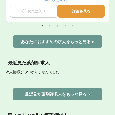
を徹底サポート

■育休復帰率100％！｜ライフステージの変化に寄り添う
お気に入り
詳細を見る
手厚いサポート体制

■新卒3年定着率95.5％｜「社員が転職活動をしなくてい
い環境」を追求した実績
あなたにおすすめの求人をもっと見る >
最近見た薬剤師求人
求人情報がみつかりませんでした
最近見た薬剤師求人をもっと見る >