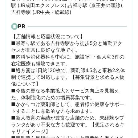
駅 (JR成田エクスプレス),吉祥寺駅 (京王井の頭線),
吉祥寺駅 (JR中央・総武線)
PR
【店舗情報と応需状況について】

■最寄り駅である吉祥寺駅から徒歩5分と通勤アク
セスが非常に良好な立地です。

■内科や消化器科を中心に、施設1件・個人宅3件の
在宅医療も経験できます。

■処方箋は1日約120枚で、薬剤師4.5名と事務2名体
制で連携して対応します。【募集背景と求める人物
像について】

■今後の更なる事業拡大とサービス向上を見据え
た、体制強化のための増員募集です。

■かかりつけ薬剤師として、患者様の健康をサポー
トすることに意欲的な方を求めます。

■新人教育の実績が豊富な店舗のため、未経験やブ
ランクがあり不安な方も歓迎です。【想定されるキ
ャリアイメージ】
