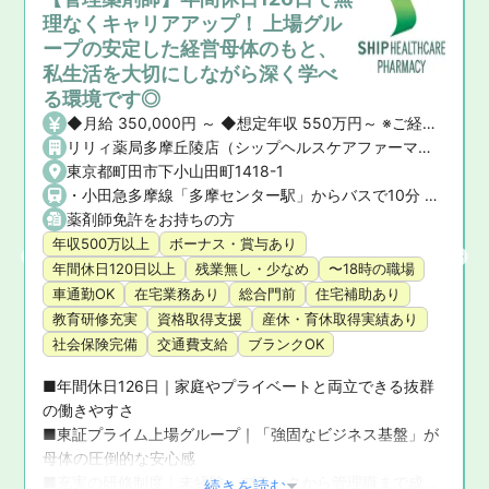
理なくキャリアアップ！ 上場グル
ープの安定した経営母体のもと、
私生活を大切にしながら深く学べ
る環境です◎
◆月給 350,000円 ～ ◆想定年収 550万円～ ※ご経験や前職の給与を考慮の上、決定いたします。 ◆昇給・賞与 ・昇給： あり ・賞与： あり（年2回）
リリィ薬局多摩丘陵店（シップヘルスケアファーマシー株式会社）
東京都町田市下小山田町1418-1
・小田急多摩線「多摩センター駅」からバスで10分 ・小田急小田原線「町田駅」からバスで25分 ★マイカー通勤OK！
薬剤師免許をお持ちの方
年収500万以上
ボーナス・賞与あり
年間休日120日以上
残業無し・少なめ
〜18時の職場
車通勤OK
在宅業務あり
総合門前
住宅補助あり
教育研修充実
資格取得支援
産休・育休取得実績あり
社会保険完備
交通費支給
ブランクOK
■年間休日126日｜家庭やプライベートと両立できる抜群
の働きやすさ

■東証プライム上場グループ｜「強固なビジネス基盤」が
問
母体の圧倒的な安心感

■充実の研修制度｜未経験・ブランクから管理職まで成長
...続きを読む