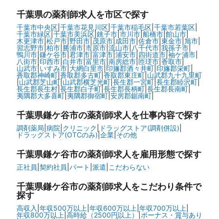
千葉県
の薬剤師求人を市区で探す
千葉市中央区
|
千葉市花見川区
|
千葉市稲毛区
|
千葉市若葉区
|
千葉市緑区
|
千葉市美浜区
|
銚子市
|
市川市
|
船橋市
|
館山市
|
木更津市
|
松戸市
|
野田市
|
茂原市
|
成田市
|
佐倉市
|
東金市
|
旭市
|
習志野市
|
柏市
|
勝浦市
|
市原市
|
流山市
|
八千代市
|
我孫子市
|
鴨川市
|
鎌ケ谷市
|
君津市
|
富津市
|
浦安市
|
四街道市
|
袖ケ浦市
|
八街市
|
印西市
|
白井市
|
富里市
|
南房総市
|
匝瑳市
|
香取市
|
山武市
|
いすみ市
|
大網白里市
|
印旛郡酒々井町
|
印旛郡栄町
|
香取郡神崎町
|
香取郡多古町
|
香取郡東庄町
|
山武郡九十九里町
|
山武郡芝山町
|
山武郡横芝光町
|
長生郡一宮町
|
長生郡睦沢町
|
長生郡長生村
|
長生郡白子町
|
長生郡長柄町
|
長生郡長南町
|
夷隅郡大多喜町
|
夷隅郡御宿町
|
安房郡鋸南町
|
千葉県鎌ケ谷市の
薬剤師求人を仕事内容で探す
調剤薬局
|
病院
|
クリニック
|
ドラッグストア(調剤併設)
|
ドラッグストア(OTCのみ)
|
企業
|
その他
千葉県鎌ケ谷市の
薬剤師求人を雇用形態で探す
正社員
|
契約社員
|
パート
|
派遣
|
こだわらない
千葉県鎌ケ谷市の
薬剤師求人をこだわり条件で
探す
高収入
|
年収500万以上
|
年収600万以上
|
年収700万以上
|
年収800万以上
|
高時給（2500円以上）
|
ボーナス・賞与あり