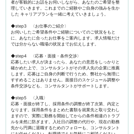
者が客観的にお話をお伺いしながら、あなたのご希望を整
理していきます。これまでのご経験やご自身の強みを生か
した キャリアプランを一緒に考えていきましょう。

◆step3　〈お仕事のご紹介〉

お伺いしたご希望条件やご経験についてのご状況をもと
に、あなたに合ったお仕事をご案内します。求人情報だけ
では分からない職場の状況までお伝えします。

◆step4　〈応募・面接・条件交渉〉

応募したい求人が決まったら、あなたの意思をしっかりと
確かめた上で、コンサルタントがその求人先の企業に推薦
します。応募はご自身の判断で行うため、弊社から無理に
すすめることはありません。面接日のスケジュール調整や
条件交渉なども、コンサルタントがサポートします。

◆step5　〈入職〉

応募・面接が終了し、採用条件の調整が終了次第、内定と
なります。採用条件をまとめた書類を就業先と取り交わし
ますので、実際に勤務を開始してからの条件相違のトラブ
ルを未然に防ぎます。入社日の調整の代行や、現在の勤務
先から円満に退職するためのフォローも、コンサルタント
にお任せください。転職後でもお気軽にご相談ください。