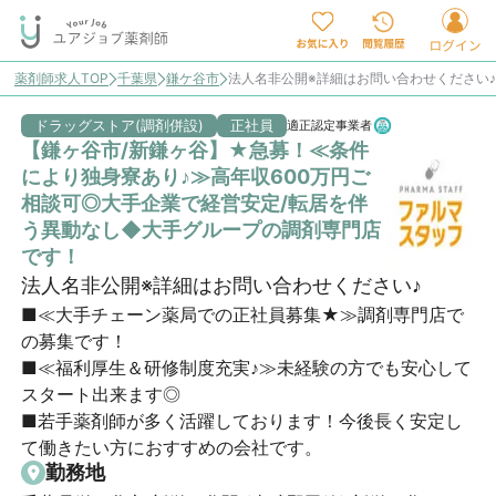
薬剤師求人TOP
千葉県
鎌ケ谷市
法人名非公開※詳細はお問い合わせください
ドラッグストア(調剤併設)
正社員
適正認定事業者
【鎌ヶ谷市/新鎌ヶ谷】★急募！≪条件
により独身寮あり♪≫高年収600万円ご
相談可◎大手企業で経営安定/転居を伴
う異動なし◆大手グループの調剤専門店
です！
法人名非公開※詳細はお問い合わせください♪
■≪大手チェーン薬局での正社員募集★≫調剤専門店で
の募集です！

■≪福利厚生＆研修制度充実♪≫未経験の方でも安心して
スタート出来ます◎

■若手薬剤師が多く活躍しております！今後長く安定し
て働きたい方におすすめの会社です。
勤務地