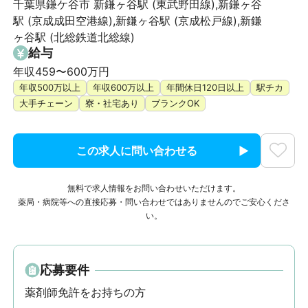
千葉県鎌ケ谷市 新鎌ヶ谷駅 (東武野田線),新鎌ヶ谷
駅 (京成成田空港線),新鎌ヶ谷駅 (京成松戸線),新鎌
ヶ谷駅 (北総鉄道北総線)
給与
年収459〜600万円
年収500万以上
年収600万以上
年間休日120日以上
駅チカ
大手チェーン
寮・社宅あり
ブランクOK
この求人に問い合わせる
無料で求人情報をお問い合わせいただけます。
薬局・病院等への直接応募・問い合わせではありませんのでご安心くださ
い。
応募要件
薬剤師免許をお持ちの方