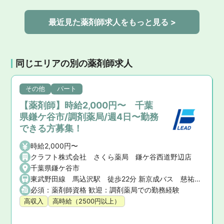
最近見た薬剤師求人をもっと見る >
同じエリアの別の薬剤師求人
その他
パート
【薬剤師】時給2,000円〜 千葉
県鎌ケ谷市/調剤薬局/週4日〜勤務
できる方募集！
時給2,000円〜
クラフト株式会社 さくら薬局 鎌ケ谷西道野辺店
千葉県鎌ケ谷市
東武野田線 馬込沢駅 徒歩22分 新京成バス 慈祐苑バス停 徒歩1分
必須：薬剤師資格 歓迎：調剤薬局での勤務経験
高収入
高時給（2500円以上）