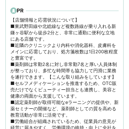
PR
【店舗情報と応需状況について】

■東武野田線や北総線など複数路線が乗り入れる新
鎌ヶ谷駅から徒歩2分と、非常に通勤に便利な立地
にある店舗です。

■近隣のクリニックより内科や消化器科、皮膚科を
メインに応需しており、処方箋枚数は1日200枚程度
と豊富です。

■薬剤師は常勤2名に対し非常勤7名と厚い人員体制
が整っており、多忙な時間帯も協力して円滑に業務
を遂行できます。【こんな取り組みをしています】

■セルフメディケーションを推進するため、OTC販
売だけでなくビューティー担当とも連携し、美容と
健康の両面から支援しています。

■認定薬剤師が取得可能なeラーニングの提供や、新
薬セミナーの開催など、薬剤師としての質を高める
教育活動が非常に活発です。

■労働組合が組織されているため、従業員の意見が
経営に届きやすく、労働環境の維持・向上に全社を