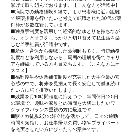
挙げて取り組んでおります。【こんな方が活躍中】

■病院での勤務経験を経て、より患者様に近い距離
で服薬指導を行いたいと考えて転職された30代の薬
剤師が多数在籍しています。

■独身寮制度を活用して経済的なゆとりを持ちなが
ら、オンとオフをしっかりと切り替えて私生活を楽
しむ若手社員が活躍中です。

■産休・育休から復職した薬剤師も多く、時短勤務
制度などを利用しながら、周囲の理解を得てキャリ
アを継続している方も目立ちます。【こんな方にオ
ススメ】

■福利厚生や休業補償制度が充実した大手企業の安
心感の中で、将来を見据えて長く安定して働き続け
たい方に強く推奨いたします。

■残業を月10時間程度に抑えつつ、年間休日120日
の環境で、趣味や家族との時間を大切にしたいワー
クライフバランス重視の方に最適です。

■駅チカ徒歩2分の好立地を活かして、日々の通勤
時間を短縮し、お仕事帰りの買い物やプライベート
を充実させたい方にぴったりの案件です。