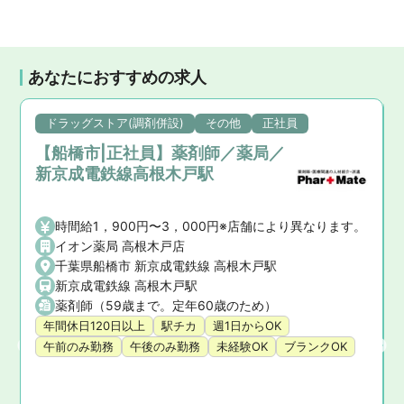
あなたにおすすめの求人
ドラッグストア(調剤併設)
その他
正社員
【船橋市|正社員】薬剤師／薬局／
新京成電鉄線高根木戸駅
時間給1，900円〜3，000円※店舗により異なります。
イオン薬局 高根木戸店
千葉県船橋市 新京成電鉄線 高根木戸駅
(千葉都市モノレール２号線)
新京成電鉄線 高根木戸駅
薬剤師（59歳まで。定年60歳のため）
年間休日120日以上
駅チカ
週1日からOK
午前のみ勤務
午後のみ勤務
未経験OK
ブランクOK