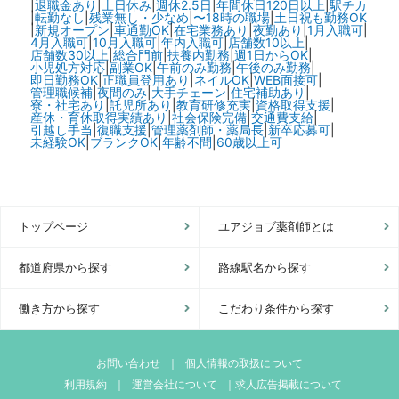
|
退職金あり
|
土日休み
|
週休2.5日
|
年間休日120日以上
|
駅チカ
|
転勤なし
|
残業無し・少なめ
|
〜18時の職場
|
土日祝も勤務OK
|
新規オープン
|
車通勤OK
|
在宅業務あり
|
夜勤あり
|
1月入職可
|
4月入職可
|
10月入職可
|
年内入職可
|
店舗数10以上
|
店舗数30以上
|
総合門前
|
扶養内勤務
|
週1日からOK
|
小児処方対応
|
副業OK
|
午前のみ勤務
|
午後のみ勤務
|
即日勤務OK
|
正職員登用あり
|
ネイルOK
|
WEB面接可
|
管理職候補
|
夜間のみ
|
大手チェーン
|
住宅補助あり
|
寮・社宅あり
|
託児所あり
|
教育研修充実
|
資格取得支援
|
産休・育休取得実績あり
|
社会保険完備
|
交通費支給
|
引越し手当
|
復職支援
|
管理薬剤師・薬局長
|
新卒応募可
|
未経験OK
|
ブランクOK
|
年齢不問
|
60歳以上可
トップページ
ユアジョブ薬剤師とは
都道府県から探す
路線駅名から探す
働き方から探す
こだわり条件から探す
お問い合わせ
｜
個人情報の取扱について
利用規約
｜
運営会社について
｜
求人広告掲載について