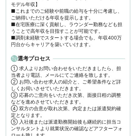
モデル年収】

■これまでのご経験や前職の給与を十分に考慮し、
ご納得いただける年収を提示します。

■在宅医療に深く貢献し、ラウンダー勤務なども担
うことで高年収を目指すことが可能です。

■調剤未経験でスタートする場合でも、年収400万
円台からキャリアを築いていけます。
選考プロセス
① 求人よりお問い合わせをいただきましたら、担
当者より電話、メールにてご連絡を致します。

② お問い合わせ求人の紹介と、ご希望条件など詳
しくお伺いさせていただきます。

③ 応募のご意向をいただき次第、面接日程の調整
などを進めさせていただきます。

④ 双方の合意が取れ次第、内定または派遣契約確
定となります。

⑤ 入社後または派遣勤務開始後も継続的に担当コ
ンサルタントより就業状況の確認などアフターフォ
ローも致します。
