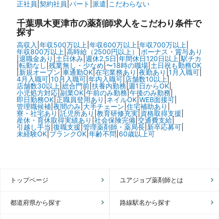
正社員
|
契約社員
|
パート
|
派遣
|
こだわらない
千葉県木更津市の
薬剤師求人をこだわり条件で
探す
高収入
|
年収500万以上
|
年収600万以上
|
年収700万以上
|
年収800万以上
|
高時給（2500円以上）
|
ボーナス・賞与あり
|
退職金あり
|
土日休み
|
週休2.5日
|
年間休日120日以上
|
駅チカ
|
転勤なし
|
残業無し・少なめ
|
〜18時の職場
|
土日祝も勤務OK
|
新規オープン
|
車通勤OK
|
在宅業務あり
|
夜勤あり
|
1月入職可
|
4月入職可
|
10月入職可
|
年内入職可
|
店舗数10以上
|
店舗数30以上
|
総合門前
|
扶養内勤務
|
週1日からOK
|
小児処方対応
|
副業OK
|
午前のみ勤務
|
午後のみ勤務
|
即日勤務OK
|
正職員登用あり
|
ネイルOK
|
WEB面接可
|
管理職候補
|
夜間のみ
|
大手チェーン
|
住宅補助あり
|
寮・社宅あり
|
託児所あり
|
教育研修充実
|
資格取得支援
|
産休・育休取得実績あり
|
社会保険完備
|
交通費支給
|
引越し手当
|
復職支援
|
管理薬剤師・薬局長
|
新卒応募可
|
未経験OK
|
ブランクOK
|
年齢不問
|
60歳以上可
トップページ
ユアジョブ薬剤師とは
都道府県から探す
路線駅名から探す