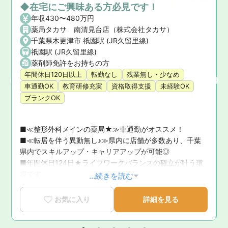
◆在宅にご興味ある方必見です！
年収430〜480万円
薬局タカサ 南清見台店（株式会社タカサ）
千葉県木更津市 祇園駅 (JR久留里線)
祇園駅 (JR久留里線)
留里線)
薬剤師免許をお持ちの方
年間休日120日以上
転勤なし
残業無し・少なめ
車通勤OK
教育研修充実
資格取得支援
未経験OK
ブランクOK
■≪整形外科メインの薬局★≫車通勤がオススメ！

■≪転居を伴う異動無し♪≫県内に店舗が多数あり、千葉
休
県内でスキルアップ・キャリアアップが可能◎

す
■年間休日124日★ライフワークバランスの確立が叶う環
境です。
...続きを読む
っ
お気に入り
詳細を見る