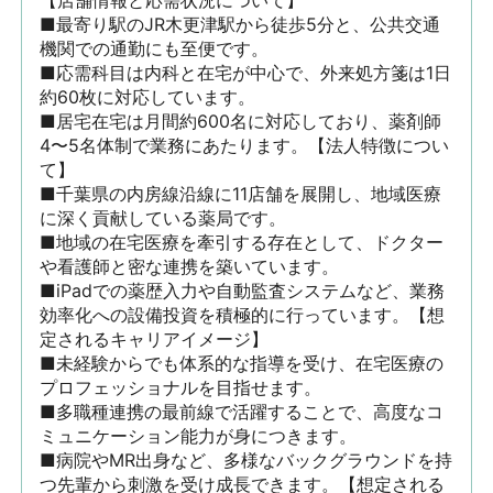
【店舗情報と応需状況について】

■最寄り駅のJR木更津駅から徒歩5分と、公共交通
機関での通勤にも至便です。

■応需科目は内科と在宅が中心で、外来処方箋は1日
約60枚に対応しています。

■居宅在宅は月間約600名に対応しており、薬剤師
4〜5名体制で業務にあたります。【法人特徴につい
て】

■千葉県の内房線沿線に11店舗を展開し、地域医療
に深く貢献している薬局です。

■地域の在宅医療を牽引する存在として、ドクター
や看護師と密な連携を築いています。

■iPadでの薬歴入力や自動監査システムなど、業務
効率化への設備投資を積極的に行っています。【想
定されるキャリアイメージ】

■未経験からでも体系的な指導を受け、在宅医療の
プロフェッショナルを目指せます。

■多職種連携の最前線で活躍することで、高度なコ
ミュニケーション能力が身につきます。

■病院やMR出身など、多様なバックグラウンドを持
つ先輩から刺激を受け成長できます。【想定される