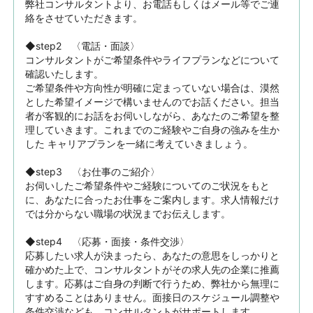
弊社コンサルタントより、お電話もしくはメール等でご連
絡をさせていただきます。

◆step2　〈電話・面談〉

コンサルタントがご希望条件やライフプランなどについて
確認いたします。

ご希望条件や方向性が明確に定まっていない場合は、漠然
とした希望イメージで構いませんのでお話ください。担当
者が客観的にお話をお伺いしながら、あなたのご希望を整
理していきます。これまでのご経験やご自身の強みを生か
した キャリアプランを一緒に考えていきましょう。

◆step3　〈お仕事のご紹介〉

お伺いしたご希望条件やご経験についてのご状況をもと
に、あなたに合ったお仕事をご案内します。求人情報だけ
では分からない職場の状況までお伝えします。

◆step4　〈応募・面接・条件交渉〉

応募したい求人が決まったら、あなたの意思をしっかりと
確かめた上で、コンサルタントがその求人先の企業に推薦
します。応募はご自身の判断で行うため、弊社から無理に
すすめることはありません。面接日のスケジュール調整や
条件交渉なども、コンサルタントがサポートします。
