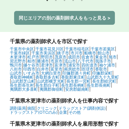
同じエリアの別の薬剤師求人をもっと見る >
千葉県
の薬剤師求人を市区で探す
千葉市中央区
|
千葉市花見川区
|
千葉市稲毛区
|
千葉市若葉区
|
千葉市緑区
|
千葉市美浜区
|
銚子市
|
市川市
|
船橋市
|
館山市
|
木更津市
|
松戸市
|
野田市
|
茂原市
|
成田市
|
佐倉市
|
東金市
|
旭市
|
習志野市
|
柏市
|
勝浦市
|
市原市
|
流山市
|
八千代市
|
我孫子市
|
鴨川市
|
鎌ケ谷市
|
君津市
|
富津市
|
浦安市
|
四街道市
|
袖ケ浦市
|
八街市
|
印西市
|
白井市
|
富里市
|
南房総市
|
匝瑳市
|
香取市
|
山武市
|
いすみ市
|
大網白里市
|
印旛郡酒々井町
|
印旛郡栄町
|
香取郡神崎町
|
香取郡多古町
|
香取郡東庄町
|
山武郡九十九里町
|
山武郡芝山町
|
山武郡横芝光町
|
長生郡一宮町
|
長生郡睦沢町
|
長生郡長生村
|
長生郡白子町
|
長生郡長柄町
|
長生郡長南町
|
夷隅郡大多喜町
|
夷隅郡御宿町
|
安房郡鋸南町
|
千葉県木更津市の
薬剤師求人を仕事内容で探す
調剤薬局
|
病院
|
クリニック
|
ドラッグストア(調剤併設)
|
ドラッグストア(OTCのみ)
|
企業
|
その他
千葉県木更津市の
薬剤師求人を雇用形態で探す