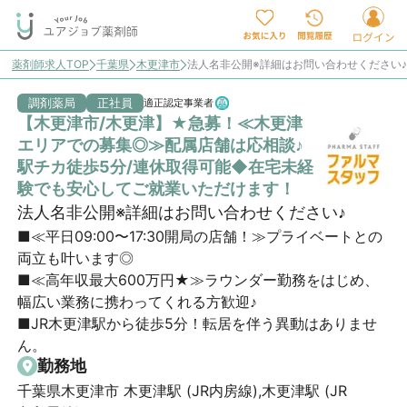
薬剤師求人TOP
千葉県
木更津市
法人名非公開※詳細はお問い合わせください
調剤薬局
正社員
適正認定事業者
【木更津市/木更津】★急募！≪木更津
エリアでの募集◎≫配属店舗は応相談♪
駅チカ徒歩5分/連休取得可能◆在宅未経
験でも安心してご就業いただけます！
法人名非公開※詳細はお問い合わせください♪
■≪平日09:00〜17:30開局の店舗！≫プライベートとの
両立も叶います◎

■≪高年収最大600万円★≫ラウンダー勤務をはじめ、
幅広い業務に携わってくれる方歓迎♪

■JR木更津駅から徒歩5分！転居を伴う異動はありませ
ん。
勤務地
千葉県木更津市 木更津駅 (JR内房線),木更津駅 (JR