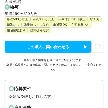
久留里線)
給与
年収450〜610万円
年収500万以上
年収600万以上
年間休日120日以上
駅チカ
転勤なし
残業無し・少なめ
車通勤OK
在宅業務あり
住宅補助あり
教育研修充実
この求人に問い合わせる
無料で求人情報をお問い合わせいただけます。
薬局・病院等への直接応募・問い合わせではありませんのでご安心くださ
い。
応募要件
薬剤師免許をお持ちの方
雇用形態