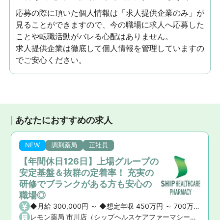
応募の際に頂いた個人情報は「求人提供企業のみ」が
見ることができますので、今の職場に求人へ応募した
ことや転職活動がバレる心配はありません。
求人提供企業は徹底して個人情報を管理していますの
でご安心ください。
あなたにおすすめの求人
NEW
調剤薬局
正社員
【年間休日126日】上場グループの
安定基盤＆抜群の定着率！ 充実の
研修でブランクがある方も安心の
職場◎
給・賞与 ・昇給： あり ・賞与： あり（年2回）
◆月給 300,000円 ～ ◆想定年収 450万円 ～ 700万円 ※ご経験や前職の給与を考慮の上、決定いたします。 ◆昇給・賞与 ・昇給： あり ・賞与： あり（年2回）
レモン薬局 市川店（シップヘルスケアファーマシー株式会社）