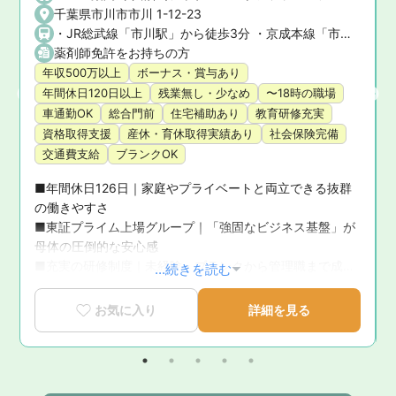
千葉県市川市市川 1-12-23
バスで5分
・JR総武線「市川駅」から徒歩3分 ・京成本線「市川真間駅」から徒歩5分
薬剤師免許をお持ちの方
年収500万以上
ボーナス・賞与あり
年間休日120日以上
残業無し・少なめ
〜18時の職場
車通勤OK
総合門前
住宅補助あり
教育研修充実
資格取得支援
産休・育休取得実績あり
社会保険完備
交通費支給
ブランクOK
■年間休日126日｜家庭やプライベートと両立できる抜群
の働きやすさ

■東証プライム上場グループ｜「強固なビジネス基盤」が
母体の圧倒的な安心感

■充実の研修制度｜未経験・ブランクから管理職まで成長
...続きを読む
を徹底サポート

■育休復帰率100％！｜ライフステージの変化に寄り添う
お気に入り
詳細を見る
手厚いサポート体制

■新卒3年定着率95.5％｜「社員が転職活動をしなくてい
い環境」を追求した実績