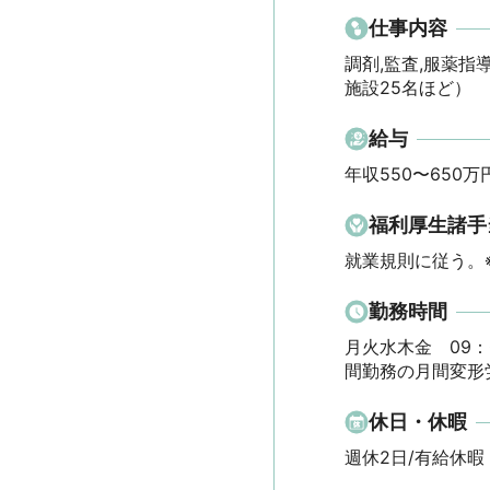
仕事内容
調剤,監査,服薬指
施設25名ほど）
給与
年収550〜650万
福利厚生諸手
就業規則に従う。
勤務時間
月火水木金　09：0
間勤務の月間変形
休日・休暇
週休2日/有給休