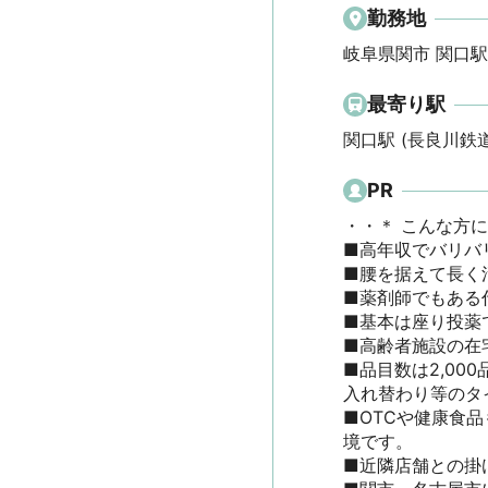
勤務地
岐阜県関市 関口駅
最寄り駅
関口駅 (長良川鉄
PR
・・＊ こんな方に 
■高年収でバリバリ
■腰を据えて長く活
■薬剤師でもある代
■基本は座り投薬で
■高齢者施設の在宅
■品目数は2,0
入れ替わり等のタ
■OTCや健康食
境です。

■近隣店舗との掛け