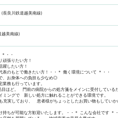
 (長良川鉄道越美南線)
道越美南線)
＊・・

頑張りたい方！

躍したい方！

表のもとで働きたい方！・・＊ 働く環境について ＊・・

、お身体への負担も少なめ◎

業務も行っています。

00品目ほど。　門前の病院からの処方箋をメインに受付している
イミングで　新しい処方に触れることができる環境です。

品も充実しており、　患者様がちょっとしたお買い物もしていか
持ちが可能な方歓迎いたします。・・＊ こんな会社です ＊・・