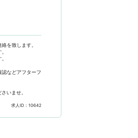
を致します。





確認などアフターフ
ださいませ。
求人ID：
10642