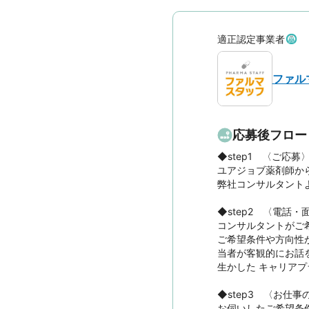
適正認定事業者
ファル
応募後フロー
◆step1　〈ご応募〉
ユアジョブ薬剤師から
弊社コンサルタント
◆step2　〈電話・面
コンサルタントがご
ご希望条件や方向性
当者が客観的にお話
生かした キャリアプ
◆step3　〈お仕事
お伺いしたご希望条