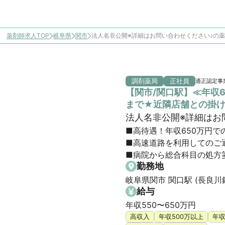
薬剤師求人TOP
岐阜県
関市
法人名非公開※詳細はお問い合わせください♪の
調剤薬局
正社員
適正認定事
【関市/関口駅】≪年収
まで★近隣店舗との掛
法人名非公開※詳細はお
■高待遇！年収650万円での
■高速道路を利用してのご通
■病院から総合科目の処方
勤務地
岐阜県関市 関口駅 (長良川
給与
年収550〜650万円
高収入
年収500万以上
年収