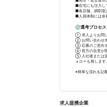
■関市・名古屋市
■在宅にも注力して
■各店舗、調剤室
■人員体制には余
選考プロセス
① 求人よりお問
② お問い合わせ
③ 応募のご意向
④ 双方の合意が
⑤ 入社後または
ォローも致します。

※簡単な流れを記
求人提携企業