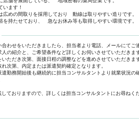
に店舗を展開している、　地域密着の薬局企業です。

います！

は広めの間取りを採用しており　動線は取りやすい造りです。

裕を持たせており、　急なお休み等も取得しやすい環境です。
い合わせをいただきましたら、担当者より電話、メールにてご連絡
求人の紹介と、ご希望条件など詳しくお伺いさせていただきます。
をいただき次第、面接日程の調整などを進めさせていただきます。
取れ次第、内定または派遣契約確定となります。

派遣勤務開始後も継続的に担当コンサルタントより就業状況の

載しておりますので、詳しくは担当コンサルタントにお尋ねく